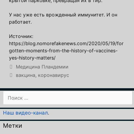
крытой парковке, превращая их в тир.
У нас уже есть врожденный иммунитет. И он
работает.
Источник:
https://blog.nomorefakenews.com/2020/05/19/for
gotten-moments-from-the-history-of-vaccines-
yes-history-matters/
Рубрики
Медицина Пландемии
Метки
вакцина
,
коронавирус
Поиск:
Наш видео-канал
.
Метки