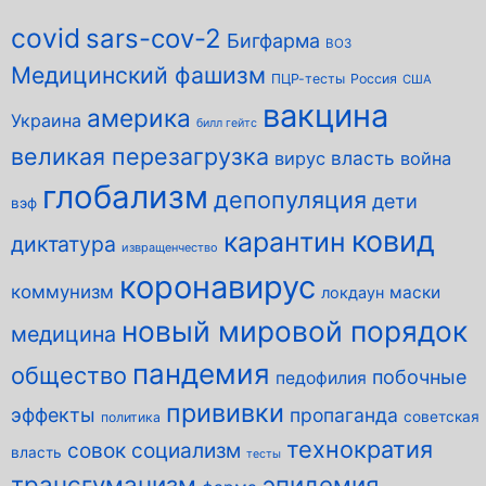
covid
sars-cov-2
Бигфарма
ВОЗ
Медицинский фашизм
ПЦР-тесты
Россия
США
вакцина
америка
Украина
билл гейтс
великая перезагрузка
власть
вирус
война
глобализм
депопуляция
дети
вэф
ковид
карантин
диктатура
извращенчество
коронавирус
коммунизм
маски
локдаун
новый мировой порядок
медицина
пандемия
общество
побочные
педофилия
прививки
эффекты
пропаганда
советская
политика
технократия
совок
социализм
власть
тесты
трансгуманизм
эпидемия