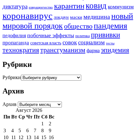
ковид
карантин
диктатура
коммунизм
извращенчество
коронавирус
новый
медицина
маски
локдаун
мировой порядок
пандемия
общество
прививки
побочные эффекты
педофилия
политика
совок
социализм
пропаганда
советская власть
тесты
трансгуманизм
эпидемия
технократия
фарма
Рубрики
Рубрики
Архив
Архив
Август 2026
Пн
Вт
Ср
Чт
Пт
Сб
Вс
1
2
3
4
5
6
7
8
9
10
11
12
13
14
15
16