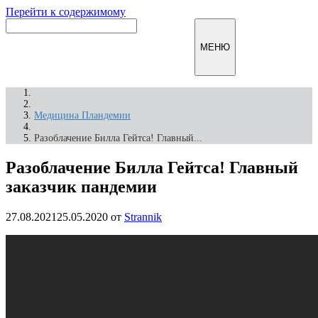
Перейти к содержимому
Инфомирск
МЕНЮ
/
Медицина Пландемии
/
Разоблачение Билла Гейтса! Главный...
Разоблачение Билла Гейтса! Главный
заказчик пaндeмии
27.08.2021
25.05.2020
от
Strannik