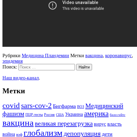
Рубрики
Медицина Пландемии
Метки
вакцина
,
коронавирус
,
эпидемия
Поиск:
Наш видео-канал
.
Метки
covid
sars-cov-2
Медицинский
Бигфарма
ВОЗ
америка
фашизм
Украина
ПЦР-тесты
Россия
США
билл гейтс
вакцина
великая перезагрузка
вирус
власть
глобализм
депопуляция
дети
война
вэф