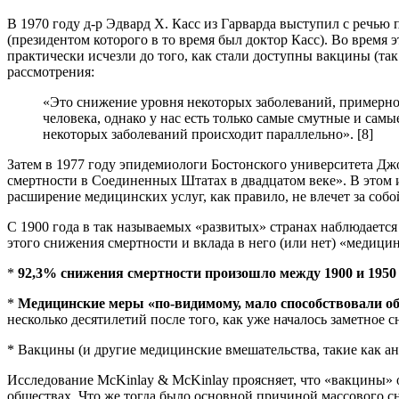
В 1970 году д-р Эдвард Х. Касс из Гарварда выступил с речь
(президентом которого в то время был доктор Касс). Во время 
практически исчезли до того, как стали доступны вакцины (так
рассмотрения:
«Это снижение уровня некоторых заболеваний, примерно
человека, однако у нас есть только самые смутные и сам
некоторых заболеваний происходит параллельно». [8]
Затем в 1977 году эпидемиологи Бостонского университета Д
смертности в Соединенных Штатах в двадцатом веке». В этом 
расширение медицинских услуг, как правило, не влечет за соб
С 1900 года в так называемых «развитых» странах наблюдает
этого снижения смертности и вклада в него (или нет) «медици
*
92,3% снижения смертности произошло между 1900 и 1950 
*
Медицинские меры «по-видимому, мало способствовали о
несколько десятилетий после того, как уже началось заметное 
* Вакцины (и другие медицинские вмешательства, такие как а
Исследование McKinlay & McKinlay проясняет, что «вакцины» о
обществах. Что же тогда было основной причиной массового с