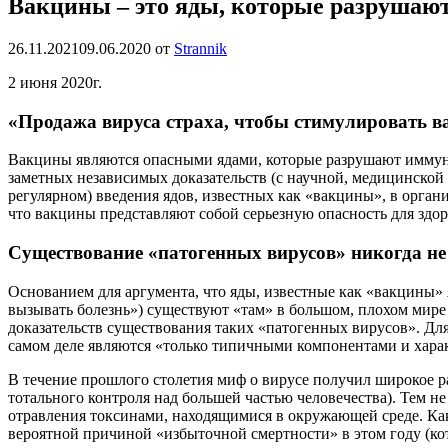
Вакцины – это яды, которые разрушаю
26.11.2021
09.06.2020
от
Strannik
2 июня 2020г.
«Продажа вируса страха, чтобы стимулировать 
Вакцины являются опасными ядами, которые разрушают иммунну
заметных независимых доказательств (с научной, медицинской 
регулярном) введения ядов, известных как «вакцины», в орган
что вакцины представляют собой серьезную опасность для здор
Существование «патогенных вирусов» никогда не
Основанием для аргумента, что яды, известные как «вакцины» 
вызывать болезнь») существуют «там» в большом, плохом мире 
доказательств существования таких «патогенных вирусов». Для
самом деле являются «только типичными компонентами и харак
В течение прошлого столетия миф о вирусе получил широкое р
тотального контроля над большей частью человечества). Тем не
отравления токсинами, находящимися в окружающей среде. Как
вероятной причиной «избыточной смертности» в этом году (кот