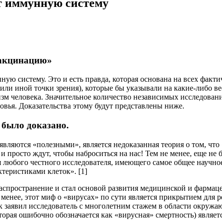
т иммунную систему
вакцинацию»
ю систему. Это и есть правда, которая основана на всех факт
или иной точки зрения), которые бы указывали на какие-либо ве
изм человека. Значительное количество независимых исследовани
овья. Доказательства этому будут представлены ниже.
 было доказано.
являются «полезными», является недоказанная теория о том, чт
и просто ждут, чтобы наброситься на нас! Тем не менее, еще н
 любого честного исследователя, имеющего самое общее научное
теристиками клеток». [1]
аспространение и стал основой развития медицинской и фармац
 менее, этот миф о «вирусах» по сути является прикрытием для 
 заявил исследователь с многолетним стажем в области окружаю
орая ошибочно обозначается как «вирусная» смертность) являетс