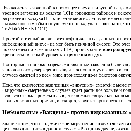
Что касается заявленной в настоящее время «вирусной пандем
уровнем загрязнения воздуха [10] в городских районах и неко
загрязнения воздуха [11] в течение многих лет, если не деся
вызывающего «избыточную смертность», указывают на то, что 
Tri-State) NY / NJ / CT).
Простой и точный анализ всех «официальных» данных относит
инфекционный вирус» не мог быть причиной смерти. Это очеви
показателем по всем штатам США) происходит
в контролиру
критически высокий уровень загрязнения воздуха.
Повторные и широко разрекламированные заявления были сдела
явно ложного утверждения. Люди в основном умирают в очень 
случаев смертей во всем мире происходят из-за факторов окруж
Пока что количество заявленных «вирусных» смертей с момента
«вирусных» смертельных случаев будет расти все больше и бол
человечеством. Примечательно, что ложная «вирусная пандеми
важных реальных причин, очевидно, является критически высок
Небезопасные «Вакцины» против недоказанных «
Знание о том, что пандемическое загрязнение воздуха являет
цель «вакцинации» в данном случае. «Вакцина» для недоказанн