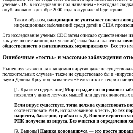
ученые CDC в исследовании под названием «Ежегодная сводка 
опубликовано в декабре 2000 года в журнале «Педиатрия»:
Таким образом,
вакцинация не учитывает впечатляюще
инфекционных заболеваний среди детей в США произошло
Это исследование ученых CDC затем описало существенные изм
как улучшение жилищных условий) сюда были включены
«очи
общественности о гигиенических мероприятиях»
. Все это и
Ошибочные «тесты» и массовые заблуждения отн
Нынешняя заявленная «пандемия вируса» даже не существовала
положительных случаев» также не существовало бы и «вирусно
науки Дэвида Кроу под названием «Недостатки в теории панд
[1. Краткое содержание]
Мир страдает от огромного заб
появился у диких летучих мышей или других животных в 
Если вирус существует, тогда должна существовать в
соответствовать РНК, использованной в тесте.
До тех по
пациента, бактерии, грибки и т. Д. Вполне вероятно ч
РНК получена из вируса. Без очистки и определения 
[9. Выводы]
Паника коронавируса — это просто ирраци