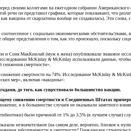
ю перед своими коллегами на ежегодном собрании Американског
этой речи он представил графики, которые показывают, что разл
 как вакцина от скарлатины вообще не создавалась). Эти слова,
 соотнесенное с социально-экономическими обстоятельствами, 
ые общие представления о том, как это произошло, поскольку с
жон и Соня МакКинлай (муж и жена) опубликовали знаковое исс
исследовании McKinlay & McKinlay использовали данные, чтобы 
ой снижения смертности».
ся снижение смертности на 74%. Исследование McKinlay & McKi
нских мер», включая «вакцины»:
годами, до того, как существовало большинство вакцин.
бщему снижению смертности в Соединенных Штатах примерно
снижение, и в большинстве случаев не оказывали заметного влия
нтибиотики) были причиной от 1% до 3,5% (в лучшем случае) сл
казали незначительное (на самом деле, вероятно, близкое к нул
нижения заболеваемости и смертности? Гражданское строительст