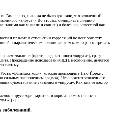
а. Во-первых, никогда не было доказано, что заявленный
аявленного «вируса»). Во-вторых, очевидная причинно-
е, такими как мышьяк и свинец) и болезнью, известной как
ности и прямоте в отношении корреляций во всех областях
инацией и паралитическим полиомиелитом можно рассматривать
вением «вакцин» (против недоказанного «вируса»), сразу
лита. Прекращение использования ДДТ, несомненно, является
ую систему.
 Уэста. «Вспышка кори», которая произошла в Нью-Йорке с
о сильным загрязнением воздуха). Что касается заявленного
ающих существование указанного «вируса». Как заявил доктор
мом вирусе кори, заразности кори, а также о пользе и
вы ». [7]
х заболеваний.