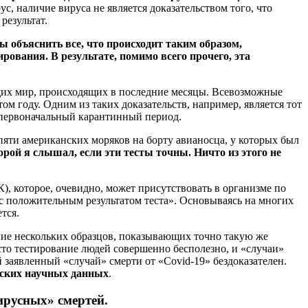
ус, наличие вируса не является доказательством того, что
результат.
ы объяснить все, что происходит таким образом,
рования. В результате, помимо всего прочего, эта
ющих мир, происходящих в последние месяцы. Всевозможные
ом году. Одним из таких доказательств, например, является тот
л первоначальный карантинный период.
яти американских моряков на борту авианосца, у которых был
орой я слышал, если эти тесты точны. Ничто из этого не
К), которое, очевидно, может присутствовать в организме по
с положительным результатом теста». Основываясь на многих
тся.
ие нескольких образцов, показывающих точно такую ​​же
о тестирование людей совершенно бесполезно, и «случаи»
 заявленный «случай» смерти от «Covid-19» бездоказателен.
еских научных данных
.
ирусных» смертей.