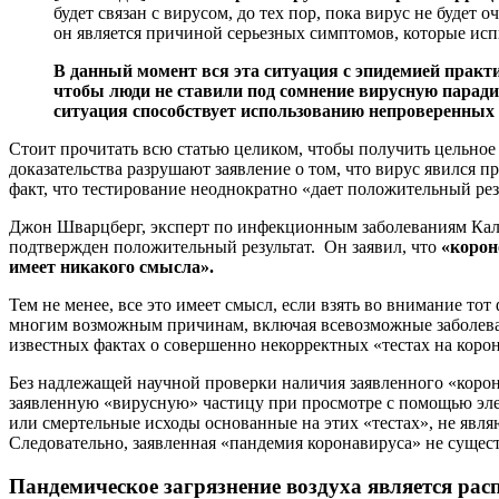
будет связан с вирусом, до тех пор, пока вирус не будет
он является причиной серьезных симптомов, которые исп
В данный момент вся эта ситуация с эпидемией практи
чтобы люди не ставили под сомнение вирусную парадигм
ситуация способствует использованию непроверенных
Стоит прочитать всю статью целиком, чтобы получить цельно
доказательства разрушают заявление о том, что вирус явился п
факт, что тестирование неоднократно «дает положительный рез
Джон Шварцберг, эксперт по инфекционным заболеваниям Кали
подтвержден положительный результат. Он заявил, что
«корон
имеет никакого смысла».
Тем не менее, все это имеет смысл, если взять во внимание то
многим возможным причинам, включая всевозможные заболевани
известных фактах о совершенно некорректных «тестах на коро
Без надлежащей научной проверки наличия заявленного «корон
заявленную «вирусную» частицу при просмотре с помощью эле
или смертельные исходы основанные на этих «тестах», не явля
Следовательно, заявленная «пандемия коронавируса» не существ
Пандемическое загрязнение воздуха является ра