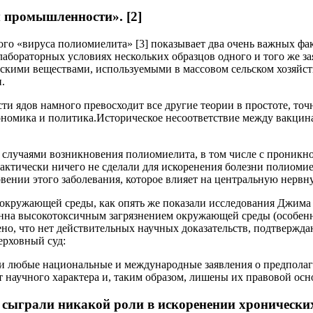
 промышленности». [2]
о «вируса полиомиелита» [3] показывает два очень важных факт
 лабораторных условиях нескольких образцов одного и того же з
кими веществами, используемыми в массовом сельском хозяйств
.
и ядов намного превосходит все другие теории в простоте, точ
экономика и политика.Историческое несоответствие между вакц
 случаями возникновения полиомиелита, в том числе с проникно
ктически ничего не сделали для искоренения болезни полиомие
ении этого заболевания, которое влияет на центральную нервн
 окружающей среды, как опять же показали исследования Джима
званна высокотоксичным загрязнением окружающей среды (особенн
ено, что нет действительных научных доказательств, подтвержд
ерховный суд:
и любые национальные и международные заявления о предполагае
 научного характера и, таким образом, лишены их правовой осно
е сыграли никакой роли в искоренении хронически