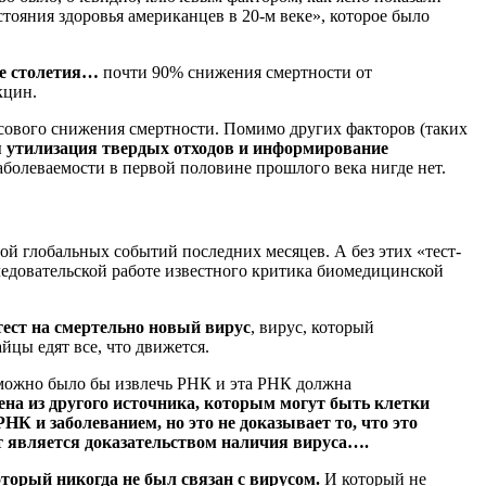
ояния здоровья американцев в 20-м веке», которое было
не столетия…
почти 90% снижения смертности от
кцин.
сового снижения смертности. Помимо других факторов (таких
я утилизация твердых отходов и информирование
заболеваемости в первой половине прошлого века нигде нет.
й глобальных событий последних месяцев. А без этих «тест-
ледовательской работе известного критика биомедицинской
тест на смертельно новый вирус
, вирус, который
цы едят все, что движется.
 можно было бы извлечь РНК и эта РНК должна
учена из другого источника, которым могут быть клетки
НК и заболеванием, но это не доказывает то, что это
ст является доказательством наличия вируса….
торый никогда не был связан с вирусом.
И который не