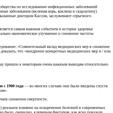
о общества по исследованию инфекционных заболеваний
ичные заболевания (включая корь, коклюш и скарлатину)
 сказанные доктором Кассом, заслуживают серьезного
является самым важным событием в истории здоровья
оциально-экономическое улучшение и снижение частоты
ледование: «Сомнительный вклад медицинских мер в снижение
доказать, что «внедрение конкретных медицинских мер и / или
nlay пришло к некоторым очень важным выводам относительно
 с 1900 года
— во многих случаях они были введены спустя
ния».
учаев снижения смертности.
ю) реальное влияние на искоренение болезней в современных
во было, очевидно, ключевым фактором, как ясно показали