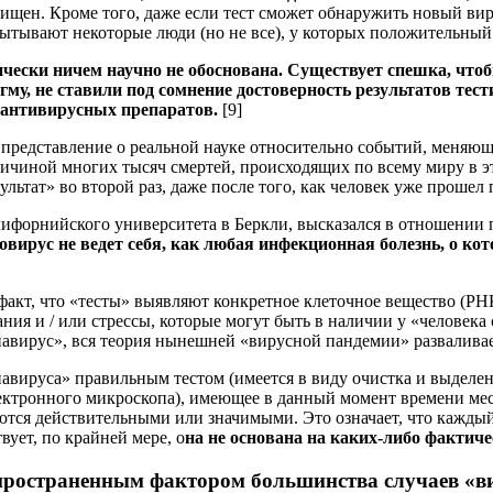
 очищен. Кроме того, даже если тест сможет обнаружить новый вир
ытывают некоторые люди (но не все), у которых положительный 
чески ничем научно не обоснована. Существует спешка, чтоб
у, не ставили под сомнение достоверность результатов тести
 антивирусных препаратов.
[9]
е представление о реальной науке относительно событий, меня
ричиной многих тысяч смертей, происходящих по всему миру в эт
ультат» во второй раз, даже после того, как человек уже проше
форнийского университета в Беркли, высказался в отношении п
овирус не ведет себя, как любая инфекционная болезнь, о кот
т факт, что «тесты» выявляют конкретное клеточное вещество (РН
я и / или стрессы, которые могут быть в наличии у «человека 
навирус», вся теория нынешней «вирусной пандемии» разваливае
авируса» правильным тестом (имеется в виду очистка и выделен
ктронного микроскопа), имеющее в данный момент времени мест
ются действительными или значимыми. Это означает, что каждый
ует, по крайней мере, о
на не основана на каких-либо фактич
спространенным фактором большинства случаев «в