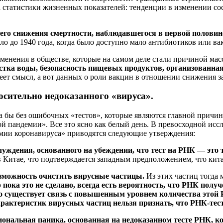
статистики жизненных показателей: тенденции в изменении сост
го снижения смертности, наблюдавшегося в первой полови
 до 1940 года, когда было доступно мало антибиотиков или ва
енения в обществе, которые на самом деле стали причиной мас
стка воды, безопасность пищевых продуктов, организованна
меет смысл, а вот данных о роли вакцин в отношении снижения 
осительно недоказанного «вируса».
 бы без ошибочных «тестов», которые являются главной причино
й пандемии». Все это ясно как белый день. В превосходной исс
емии коронавируса» приводятся следующие утверждения:
луждения, основанного на убеждении, что тест на РНК — это 
Китае, что подтверждается западным предположением, что китай
озможность очистить вирусные частицы.
Из этих частиц тогда
р пока это не сделано, всегда есть вероятность, что РНК пол
то существует связь с повышенным уровнем количества этой Р
характеристик вирусных частиц нельзя признать, что РНК-те
ональная паника, основанная на недоказанном тесте РНК, ко