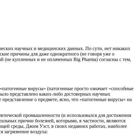
ических научных и медицинских данных. По сути, нет никаких
ские причины для даже однократного (не говоря уже о
й (не купленных и не оплаченных Big Pharma) согласны с тем,
о «патогенные вирусы» (патогенные просто означает «способные
е было представлено каких-либо достоверных научных
 представление о предмете, ясно, что «патогенные вирусы» на
евтической промышленности (и использовался для достижения
реальных причин болезней, которыми, в частности, являются
щей среды, Джим Уэст, в своих недавних работах, наиболее
я загрязнение воздуха: