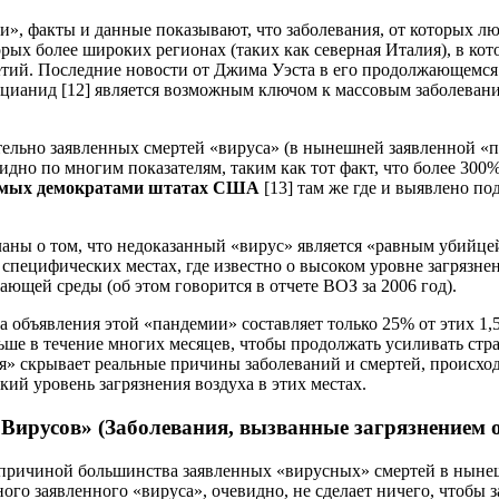
ии», факты и данные показывают, что заболевания, от которых л
торых более широких регионах (таких как северная Италия), в к
тилетий. Последние новости от Джима Уэста в его продолжающемс
цианид [12] является возможным ключом к массовым заболевани
ельно заявленных смертей «вируса» (в нынешней заявленной «п
дно по многим показателям, таким как тот факт, что более 300
емых демократами штатах США
[13] там же где и выявлено п
ны о том, что недоказанный «вирус» является «равным убийцей 
специфических местах, где известно о высоком уровне загрязне
ающей среды (об этом говорится в отчете ВОЗ за 2006 год).
 объявления этой «пандемии» составляет только 25% от этих 1,
ьше в течение многих месяцев, чтобы продолжать усиливать стр
я» скрывает реальные причины заболеваний и смертей, происхо
ий уровень загрязнения воздуха в этих местах.
Вирусов» (Заболевания, вызванные загрязнением
ся причиной большинства заявленных «вирусных» смертей в ныне
ого заявленного «вируса», очевидно, не сделает ничего, чтобы 