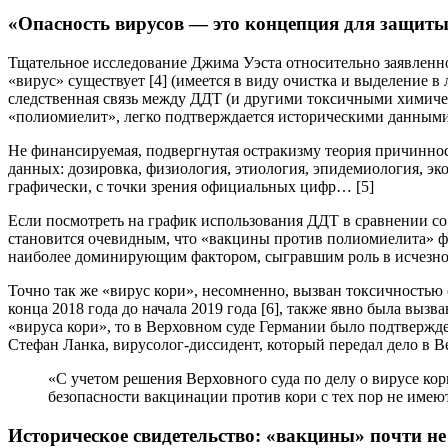
«Опасность вирусов — это концепция для защиты
Тщательное исследование Джима Уэста относительно заявленног
«вирус» существует [4] (имеется в виду очистка и выделение в
следственная связь между ДДТ (и другими токсичными химичес
«полиомиелит», легко подтверждается историческими данными
Не финансируемая, подвергнутая остракизму теория причинност
данных: дозировка, физиология, этиология, эпидемиология, 
графически, с точки зрения официальных цифр… [5]
Если посмотреть на график использования ДДТ в сравнении со
становится очевидным, что «вакцины против полиомиелита» фа
наиболее доминирующим фактором, сыгравшим роль в исчезнов
Точно так же «вирус кори», несомненно, вызван токсичностью
конца 2018 года до начала 2019 года [6], также явно была вы
«вируса кори», то в Верховном суде Германии было подтвержд
Стефан Ланка, вирусолог-диссидент, который передал дело в В
«С учетом решения Верховного суда по делу о вирусе кор
безопасности вакцинации против кори с тех пор не имеют
Историческое свидетельство: «вакцины» почти н