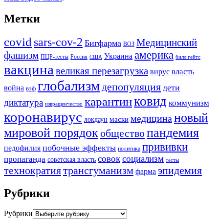
Метки
covid
sars-cov-2
Медицинский
Бигфарма
ВОЗ
америка
фашизм
Украина
ПЦР-тесты
Россия
США
билл гейтс
вакцина
великая перезагрузка
вирус
власть
глобализм
депопуляция
дети
война
вэф
ковид
карантин
диктатура
коммунизм
извращенчество
коронавирус
новый
медицина
маски
локдаун
мировой порядок
пандемия
общество
прививки
побочные эффекты
педофилия
политика
совок
социализм
пропаганда
советская власть
тесты
трансгуманизм
эпидемия
технократия
фарма
Рубрики
Рубрики