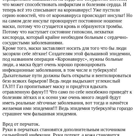
что может способствовать инфарктам и болезням сердца. И
теперь всё это списывают на коронавирус! Уже пустили
серию новостей, что от коронавируса происходит инсульт! Но
на самом деле инсульт провоцирует постоянное ношение
маски, потому что сгущается кровь и образуются тромбы.
Потому что наступает состояние гипоксии, нехватки
кислорода, который крайне необходим больным с сердечно-
сосудистыми заболеваниями.
Кроме того, маски заставляют носить для того что бы люди
засоряли себе лёгкие! Создателям этой фальшивой эпидемии,
под названием операция «Коронавирус», нужны больные
люди, а маска будет очень хорошо провоцировать
инфекционные заболевания, в том числе и туберкулёз!
Дыхательные пути должны быть открыты и вентилироваться
безо всяких барьеров! Ведь люди выдыхают углекислый
ГАЗ!!! Газ пропитывает маску и придётся вдыхать
отравленную фауну!!! Что само по себе неизбежно приведёт к
болезням лёгких и к осени уже очень много людей будут
иметь реальные лёгочные заболевания, вот тогда и начнётся
желаемая ими эпидемия!!! Ведь эпидемия туберкулёза гораздо
страшнее чем фальшивая эпидемия.
Вред от перчаток.
Руки в перчатках становятся дополнительным источником
сильнейшей инфекции. Руки потеют, а кожа становится