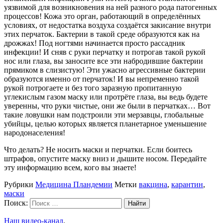
уязвимой для возникновения на ней разного рода патогенных
процессов! Кожа это орган, работающий в определённых
условиях, от недостатка воздуха создаётся закисание внутри
этих перчаток. Бактерии в такой среде образуются как на
дрожжах! Под ногтями начинается просто рассадник
инфекции! И сняв с руки перчатку и потрогав такой рукой
нос или глаза, вы заносите все эти набродившие бактерии
прямиком в слизистую! Эти ужасно агрессивные бактерии
образуются именно от перчаток! И вы непременно такой
рукой потрогаете и без того заразную пропитанную
углекислым газом маску или протрёте глаза, вы ведь будете
уверенны, что руки чистые, они же были в перчатках… Вот
такие ловушки нам подстроили эти мерзавцы, глобальные
убийцы, целью которых является планетарное уменьшение
народонаселения!
Что делать? Не носить маски и перчатки. Если боитесь
штрафов, опустите маску вниз и дышите носом. Передайте
эту информацию всем, кого вы знаете!
Рубрики
Медицина Пландемии
Метки
вакцина
,
карантин
,
маски
Поиск:
Наш видео-канал
.