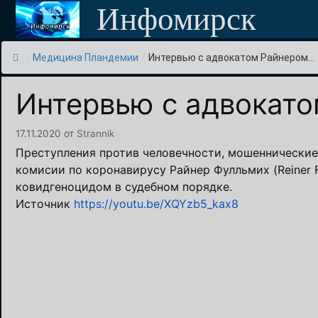
Перейти
Инфомирск
к
содержимому
/
Медицина Пландемии
/
Интервью с адвокатом Райнером...
Интервью с адвокат
17.11.2020
от
Strannik
Преступления против человечности, мошеннические 
комисии по коронавирусу Райнер Фулльмих (Reiner 
ковидгеноцидом в судебном порядке.
Источник
https://youtu.be/XQYzb5_kax8