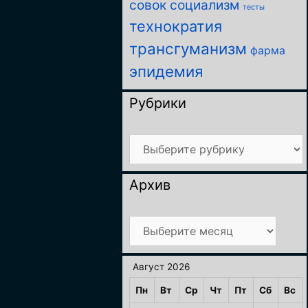
совок
социализм
тесты
технократия
трансгуманизм
фарма
эпидемия
Рубрики
Рубрики
Архив
Архив
Август 2026
Пн
Вт
Ср
Чт
Пт
Сб
Вс