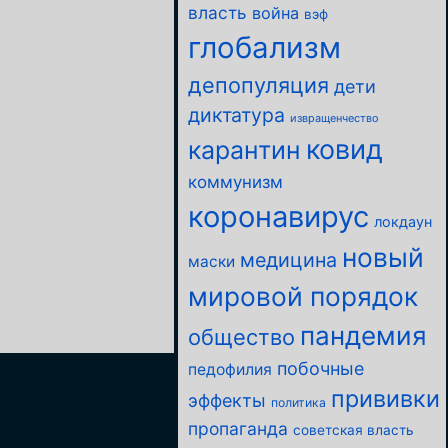
власть
война
вэф
глобализм
депопуляция
дети
диктатура
извращенчество
ковид
карантин
коммунизм
коронавирус
локдаун
новый
медицина
маски
мировой порядок
пандемия
общество
побочные
педофилия
прививки
эффекты
политика
пропаганда
советская власть