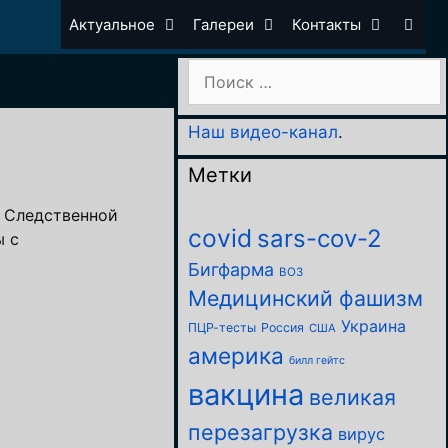
Актуальное
Галереи
Контакты
Поиск:
Наш видео-канал
.
Метки
й Следственной
covid
sars-cov-2
ы с
Бигфарма
ВОЗ
Медицинский фашизм
Украина
ПЦР-тесты
Россия
США
америка
билл гейтс
вакцина
великая
перезагрузка
вирус