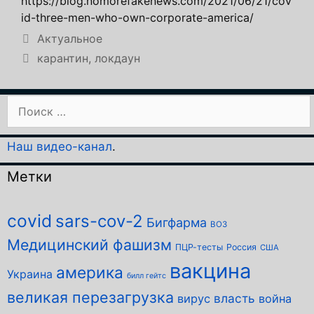
https://blog.nomorefakenews.com/2021/06/21/cov
id-three-men-who-own-corporate-america/
Рубрики
Актуальное
Метки
карантин
,
локдаун
Поиск:
Наш видео-канал
.
Метки
covid
sars-cov-2
Бигфарма
ВОЗ
Медицинский фашизм
ПЦР-тесты
Россия
США
вакцина
америка
Украина
билл гейтс
великая перезагрузка
власть
вирус
война