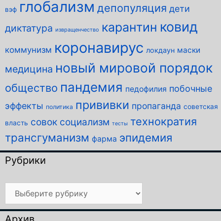
глобализм
депопуляция
дети
вэф
ковид
карантин
диктатура
извращенчество
коронавирус
коммунизм
маски
локдаун
новый мировой порядок
медицина
пандемия
общество
побочные
педофилия
прививки
эффекты
пропаганда
советская
политика
технократия
совок
социализм
власть
тесты
трансгуманизм
эпидемия
фарма
Рубрики
Рубрики
Архив