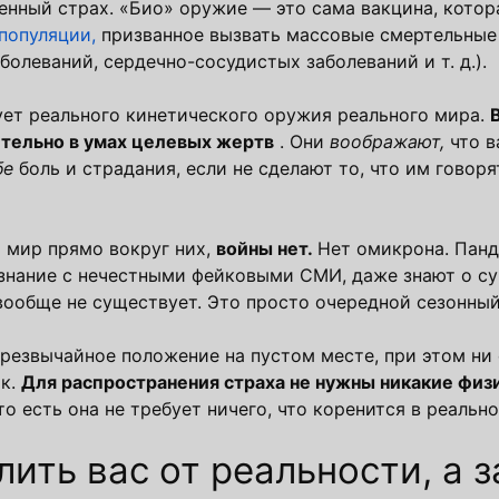
енный страх. «Био» оружие — это сама вакцина, котор
популяции,
призванное вызвать массовые смертельные 
олеваний, сердечно-сосудистых заболеваний и т. д.).
ует реального кинетического оружия реального мира.
тельно в умах целевых жертв
. Они
воображают,
что в
бе
боль и страдания, если не сделают то, что им говоря
й мир прямо вокруг них,
войны нет.
Нет омикрона. Пан
сознание с нечестными фейковыми СМИ, даже знают о 
ообще не существует. Это просто очередной сезонный
резвычайное положение на пустом месте, при этом ни
рк.
Для распространения страха не нужны никакие физ
о есть она не требует ничего, что коренится в реально
ить вас от реальности, а 