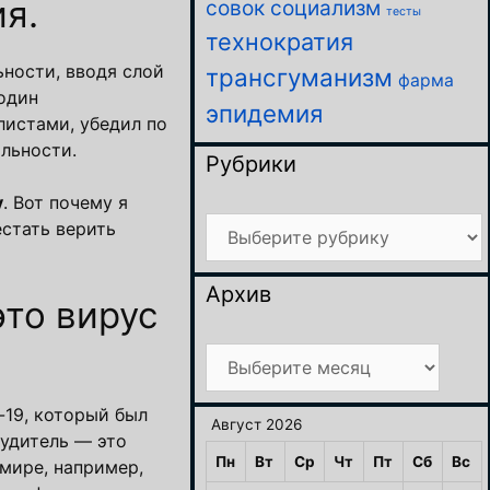
я.
совок
социализм
тесты
технократия
ности, вводя слой
трансгуманизм
фарма
один
эпидемия
листами, убедил по
льности.
Рубрики
у
. Вот почему я
Рубрики
стать верить
Архив
то вирус
Архив
-19, который был
Август 2026
будитель — это
Пн
Вт
Ср
Чт
Пт
Сб
Вс
мире, например,