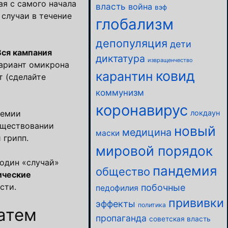
ая с самого начала
власть
война
вэф
случаи в течение
глобализм
депопуляция
дети
Вся кампания
диктатура
извращенчество
ариант омикрона
ковид
карантин
т (сделайте
коммунизм
коронавирус
демии
локдаун
существовании
новый
медицина
маски
 грипп.
мировой порядок
 один «случай»
пандемия
общество
ические
сти.
побочные
педофилия
прививки
эффекты
политика
затем
пропаганда
советская власть