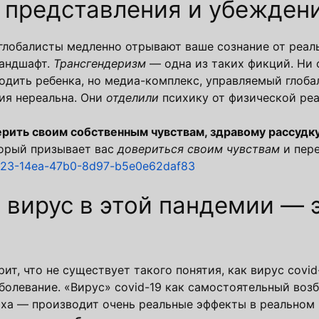
 представления и убеждени
глобалисты медленно отрывают ваше сознание от реаль
ландшафт.
Трансгендеризм
— одна из таких фикций. Ни 
дить ребенка, но медиа-комплекс, управляемый глоба
гия нереальна. Они
отделили
психику от физической реа
ерить своим собственным чувствам, здравому рассудк
торый призывает вас
довериться своим чувствам
и пере
a23-14ea-47b0-8d97-b5e0e62daf83
вирус в этой пандемии — э
ит, что не существует такого понятия, как вирус covid
болевание. «Вирус» covid-19 как самостоятельный воз
ха — производит очень реальные эффекты в реальном 