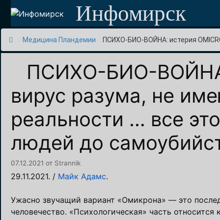
Перейти
Инфомирск
к
содержимому
/
Медицина Пландемии
/
ПСИХО-БИО-ВОЙНА: истерия OMICRO
ПСИХО-БИО-ВОЙНА:
вирус разума, не им
реальности … все это
людей до самоубийс
07.12.2021
от
Strannik
29.11.2021. /
Майк Адамс
.
Ужасно звучащий вариант «Омикрона» — это последн
человечество.
«Психологическая» часть относится