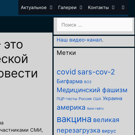
Актуальное
Галереи
Контакты
Поиск:
 это
Наш видео-канал
.
Метки
еской
овести
covid
sars-cov-2
Бигфарма
ВОЗ
Медицинский фашизм
Украина
ПЦР-тесты
Россия
США
америка
билл гейтс
вакцина
великая
на
перезагрузка
участниками СМИ,
вирус