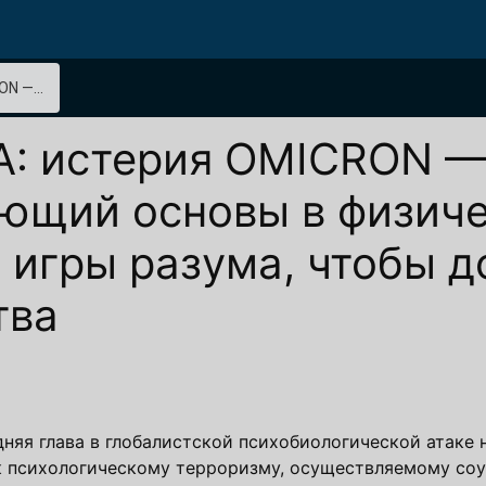
N —...
 истерия OMICRON —
еющий основы в физич
 игры разума, чтобы д
тва
яя глава в глобалистской психобиологической атаке 
 к психологическому терроризму, осуществляемому со