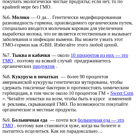
покупать экологически чистые продукты; если нет, то по
крайней мере без ГМО.
№6.
Молоко
— О да… Генетически модифицированная
разновидность гормона, производимого органическим путем,
специально вводится молочным коровам для увеличения
выработки молока, что не является естественным и вызывает
заболевания и инфекции вымени. Вы можете узнать этот
ГМО-гормон как rGBH. Избегайте этого любой ценой.
№7.
Тыква и кабачки
— около
10 процентов из них — это
ГМО
, поэтому на всякий случай придерживаетесь
органических
продуктов
.
№8.
Кукуруза в початках
— более 90 процентов
американской кукурузы генетически мутированы, чтобы
сдержать токсичные бактерии и противостоять химическим
гербицидам, в том числе около 10 процентов ГМ «
Sweet Corn
». Читайте этикетки на всем, чтобы быть в курсе изменений
и рекламы, скрывающей ГМО. По возможности покупайте
органические и местные продукты.
№9.
Больничная еда
— почти вся
больничная еда — это
ГМО
, поэтому вам становится хуже, когда вы болеете и
пытаетесь исцелиться. Как ни парадоксально…