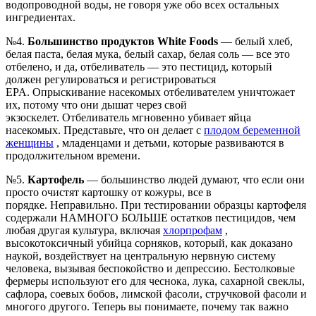
водопроводной воды, не говоря уже обо всех остальных
ингредиентах.
№4.
Большинство продуктов White Foods
— белый хлеб,
белая паста, белая мука, белый сахар, белая соль — все это
отбелено, и да, отбеливатель — это пестицид, который
должен регулироваться и регистрироваться
EPA. Опрыскивание насекомых отбеливателем уничтожает
их, потому что они дышат через свой
экзоскелет. Отбеливатель мгновенно убивает яйца
насекомых. Представьте, что он делает с
плодом беременной
женщины
, младенцами и детьми, которые развиваются в
продолжительном времени.
№5.
Картофель
— большинство людей думают, что если они
просто очистят картошку от кожуры, все в
порядке. Неправильно. При тестировании образцы картофеля
содержали НАМНОГО БОЛЬШЕ остатков пестицидов, чем
любая другая культура, включая
хлорпрофам
,
высокотоксичный убийца сорняков, который, как доказано
наукой, воздействует на центральную нервную систему
человека, вызывая беспокойство и депрессию. Бестолковые
фермеры используют его для чеснока, лука, сахарной свеклы,
сафлора, соевых бобов, лимской фасоли, стручковой фасоли и
многого другого. Теперь вы понимаете, почему так важно