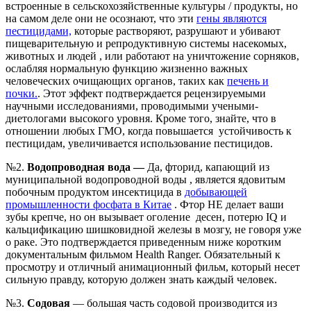
встроенные в сельскохозяйственные культуры / продукты, но
на самом деле они не осознают, что эти
гены являются
пестицидами,
которые растворяют, разрушают и убивают
пищеварительную и репродуктивную системы насекомых,
животных и людей , или работают на уничтожение сорняков,
ослабляя нормальную функцию жизненно важных
человеческих очищающих органов, таких как
печень и
почки.
. Этот эффект подтверждается рецензируемыми
научными исследованиями, проводимыми учеными-
диетологами высокого уровня. Кроме того, знайте, что в
отношении любых ГМО, когда повышается устойчивость к
пестицидам, увеличивается использование пестицидов.
№2.
Водопроводная вода —
Да, фторид, капающий из
муниципальной водопроводной воды , является ядовитым
побочным продуктом инсектицида в
добывающей
промышленности фосфата в Китае
. Фтор НЕ делает ваши
зубы крепче, но он вызывает оголение десен, потерю IQ и
кальцификацию шишковидной железы в мозгу, не говоря уже
о раке. Это подтверждается приведенным ниже коротким
документальным фильмом Health Ranger. Обязательный к
просмотру и отличный анимационный фильм, который несет
сильную правду, которую должен знать каждый человек.
№3.
Содовая
— большая часть содовой производится из