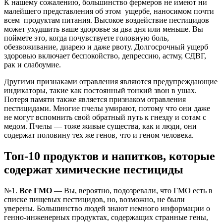
К нашему сожалению, большинство фермеров не имеют ни
малейшего представления об этом ущербе, наносимом почти
всем продуктам питания. Высокое воздействие пестицидов
может ухудшить ваше здоровье за ​​два дня или меньше. Вы
поймете это, когда почувствуете головную боль,
обезвоживание, диарею и даже рвоту. Долгосрочный ущерб
здоровью включает беспокойство, депрессию, астму, СДВГ,
рак и слабоумие.
Другими признаками отравления являются предупреждающие
индикаторы, такие как постоянный тонкий звон в ушах.
Потеря памяти также является признаком отравления
пестицидами. Многие пчелы умирают, потому что они даже
не могут вспомнить свой обратный путь к гнезду и сотам с
медом. Пчелы — тоже живые существа, как и люди, они
содержат половину тех же генов, что и геном человека.
Топ-10 продуктов и напитков, которые
содержат химические пестициды
№1.
Все ГМО
— Вы, вероятно, подозревали, что ГМО есть в
списке пищевых пестицидов, но, возможно, не были
уверены. Большинство людей знают немного информации о
генно-инженерных продуктах, содержащих странные гены,