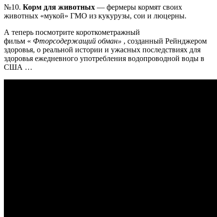
№10.
Корм для животных
— фермеры кормят своих
животных «мукой» ГМО из кукурузы, сои и люцерны.
А теперь посмотрите короткометражный
фильм «
Фторсодержащий обман»
, созданный Рейнджером
здоровья, о реальной истории и ужасных последствиях для
здоровья ежедневного употребления водопроводной воды в
США …