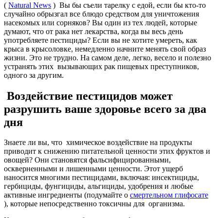
(
Natural News
) Вы бы съели тарелку с едой, если бы кто-то
случайно обрызгал все блюдо средством для уничтожения
насекомых или сорняков? Вы один из тех людей, которые
думают, что от рака нет лекарства, когда вы весь день
употребляете пестициды? Если вы не хотите умереть, как
крыса в крысоловке, немедленно начните менять свой образ
жизни. Это не трудно. На самом деле, легко, весело и полезно
устранять этих вызывающих рак пищевых преступников,
одного за другим.
Воздействие пестицидов может
разрушить ваше здоровье всего за два
дня
Знаете ли вы, что химическое воздействие на продукты
приводит к снижению питательной ценности этих фруктов и
овощей? Они становятся фальсифицированными,
оскверненными и лишенными ценности. Этот ущерб
наносится многими пестицидами, включая: инсектициды,
гербициды, фунгициды, альгициды, удобрения и любые
активные ингредиенты (подумайте о
смертельном глифосате
), которые непосредственно токсичны для организма.