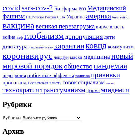
covid
sars-cov-2
Медицинский
Бигфарма
ВОЗ
америка
фашизм
Украина
ПЦР-тесты
Россия
США
билл гейтс
вакцина
великая перезагрузка
вирус
власть
глобализм
депопуляция
дети
война
вэф
ковид
карантин
диктатура
коммунизм
извращенчество
коронавирус
новый
медицина
маски
локдаун
мировой порядок
пандемия
общество
прививки
побочные эффекты
педофилия
политика
совок
социализм
пропаганда
советская власть
тесты
трансгуманизм
эпидемия
технократия
фарма
Рубрики
Рубрики
Архив