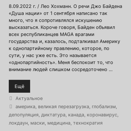
8.09.2022 г. / Лео Хохманн. О речи Джо Байдена
«Душа нации» от 1 сентября написано так
много, что я сопротивлялся искушению
высказаться. Короче говоря, Байден объявил
всех республиканцев MAGA врагами
государства и, казалось, подталкивал Америку
к однопартийному правлению, которое, по
сути, у нас уже есть. Это называется
«однопартийность». Меня беспокоит то, что
внимание людей слишком сосредоточено …
Ещё
Рубрики
Актуальное
Метки
америка
,
великая перезагрузка
,
глобализм
,
депопуляция
,
диктатура
,
канада
,
коронавирус
,
локдаун
,
маски
,
медицина
,
технократия