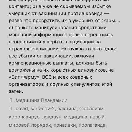
контент»; b) в уже не скрываемом избытке
умерших от вакцинации против ковида —
разве что превратить их в умерших от жары….
c) тонкого манипулирования средствами
массовой информации с целью переложить
неоспоримый ущерб от вакцинации на
страховые компании. Но нужно только одно:
все убытки от вакцинации, включая
компенсационные выплаты, должны быть
возложены на их корыстных виновников, на
«Биг Фарму», ВОЗ и всех коварных
организаторов и крупных спекулянтов этой
затеи.
Рубрики
Медицина Пландемии
Метки
covid
,
sars-cov-2
,
вакцина
,
глобализм
,
коронавирус
,
локдаун
,
медицина
,
новый
мировой порядок
,
прививки
,
пропаганда
,