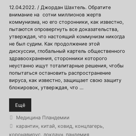
12.04.2022. / Джордан Шахтель. Обратите
внимание на сотни миллионов жертв
коммунизма, но его сторонники, как известно,
пытаются опровергнуть все доказательства,
утверждая, что настоящий коммунизм никогда
не был судим. Как продолжение этой
дискуссии, глобальный картель общественного
здравоохранения, сторонники которого
неустанно ищут тоталитарные решения, чтобы
попытаться остановить распространение
вируса, как известно, защищает свою защиту
блокировок, утверждая, что …
Ещё
Рубрики
Медицина Пландемии
Метки
карантин
,
китай
,
ковид
,
концлагерь
,
коронавирус
,
локдаун
,
пандемия