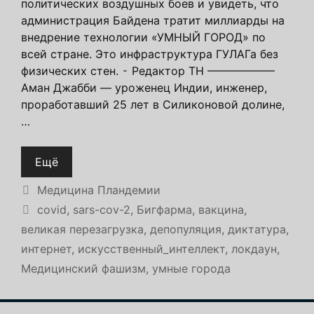
политических воздушных боев и увидеть, что
администрация Байдена тратит миллиарды на
внедрение технологии «УМНЫЙ ГОРОД» по
всей стране. Это инфраструктура ГУЛАГа без
физических стен. ⁃ Редактор ТН ——————
Аман Джабби — уроженец Индии, инженер,
проработавший 25 лет в Силиконовой долине,
…
Ещё
Рубрики
Медицина Пландемии
Метки
covid
,
sars-cov-2
,
Бигфарма
,
вакцина
,
великая перезагрузка
,
депопуляция
,
диктатура
,
интернет
,
искусственный_интеллект
,
локдаун
,
Медицинский фашизм
,
умные города