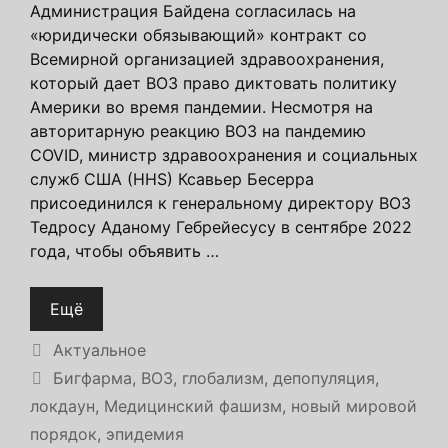
Администрация Байдена согласилась на
«юридически обязывающий» контракт со
Всемирной организацией здравоохранения,
который дает ВОЗ право диктовать политику
Америки во время пандемии. Несмотря на
авторитарную реакцию ВОЗ на пандемию
COVID, министр здравоохранения и социальных
служб США (HHS) Ксавьер Бесерра
присоединился к генеральному директору ВОЗ
Тедросу Аданому Гебрейесусу в сентябре 2022
года, чтобы объявить …
Ещё
Рубрики
Актуальное
Метки
Бигфарма
,
ВОЗ
,
глобализм
,
депопуляция
,
локдаун
,
Медицинский фашизм
,
новый мировой
порядок
,
эпидемия