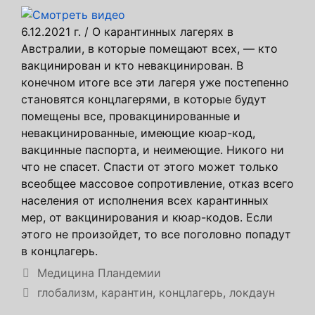
6.12.2021 г. / О карантинных лагерях в
Австралии, в которые помещают всех, — кто
вакцинирован и кто невакцинирован. В
конечном итоге все эти лагеря уже постепенно
становятся концлагерями, в которые будут
помещены все, провакцинированные и
невакцинированные, имеющие кюар-код,
вакцинные паспорта, и неимеющие. Никого ни
что не спасет. Спасти от этого может только
всеобщее массовое сопротивление, отказ всего
населения от исполнения всех карантинных
мер, от вакцинирования и кюар-кодов. Если
этого не произойдет, то все поголовно попадут
в концлагерь.
Рубрики
Медицина Пландемии
Метки
глобализм
,
карантин
,
концлагерь
,
локдаун