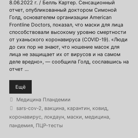
8.06.2022 г. / Белль Картер. Сенсационный
отчет, опубликованный доктором Симоной
Голд, основателем организации American
Frontline Doctors, показал, что маски для лица
способствовали высокому уровню смертности
от уханьского коронавируса (COVID-19). «Люди
до сих пор не знают, что ношение масок для
лица не защищает их от вирусов и на самом
деле вредно», — сообщила Голд, сославшись на
отчет …
Ещё
Рубрики
Медицина Пландемии
Метки
sars-cov-2
,
вакцина
,
карантин
,
ковид
,
коронавирус
,
локдаун
,
маски
,
медицина
,
пандемия
,
ПЦР-тесты