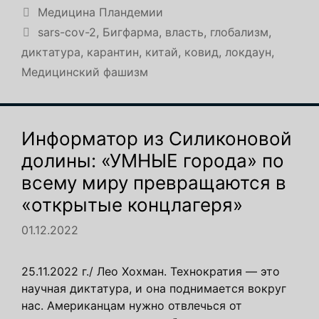
Рубрики
Медицина Пландемии
Метки
sars-cov-2
,
Бигфарма
,
власть
,
глобализм
,
диктатура
,
карантин
,
китай
,
ковид
,
локдаун
,
Медицинский фашизм
Информатор из Силиконовой
долины: «УМНЫЕ города» по
всему миру превращаются в
«открытые концлагеря»
01.12.2022
25.11.2022 г./ Лео Хохман. Технократия — это
научная диктатура, и она поднимается вокруг
нас. Американцам нужно отвлечься от