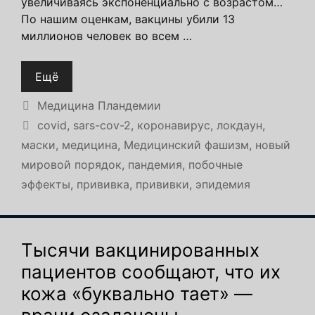
увеличиваясь экспоненциально с возрастом…
По нашим оценкам, вакцины убили 13
миллионов человек во всем …
Ещё
Рубрики
Медицина Пландемии
Метки
covid
,
sars-cov-2
,
коронавирус
,
локдаун
,
маски
,
медицина
,
Медицинский фашизм
,
новый
мировой порядок
,
пандемия
,
побочные
эффекты
,
прививка
,
прививки
,
эпидемия
Тысячи вакцинированных
пациентов сообщают, что их
кожа «буквально тает» —