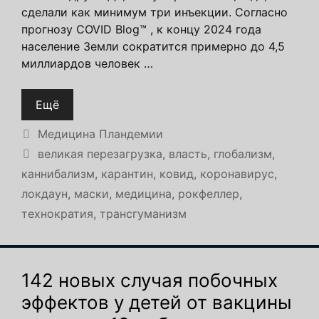
сделали как минимум три инъекции. Согласно
прогнозу COVID Blog™ , к концу 2024 года
население Земли сократится примерно до 4,5
миллиардов человек …
Ещё
Рубрики
Медицина Пландемии
Метки
великая перезагрузка
,
власть
,
глобализм
,
каннибализм
,
карантин
,
ковид
,
коронавирус
,
локдаун
,
маски
,
медицина
,
рокфеллер
,
технократия
,
трансгуманизм
142 новых случая побочных
эффектов у детей от вакцины