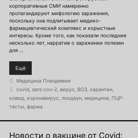
корпоративные СМИ намеренно
пропагандируют мифологию заражения,
поскольку она подпитывает медико-
фармацевтический комплекс и корыстные
интересы. Кроме того, как показали последние
несколько лет, нарратив о заражении полезен
для …
Ещё
Рубрики
Медицина Пландемии
Метки
covid
,
sars-cov-2
,
вирус
,
ВОЗ
,
карантин
,
ковид
,
коронавирус
,
локдаун
,
медицина
,
ПЦР-
тесты
,
фарма
Новости о вакцине от Covid: