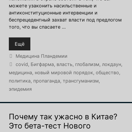
можете узаконить насильственные и
антиконституционные интервенции и
беспрецедентный захват власти под предлогом
того, что вы спасаете …
Ещё
Рубрики
Медицина Пландемии
Метки
covid
,
Бигфарма
,
власть
,
глобализм
,
локдаун
,
медицина
,
новый мировой порядок
,
общество
,
политика
,
пропаганда
,
трансгуманизм
,
эпидемия
Почему так ужасно в Китае?
Это бета-тест Нового