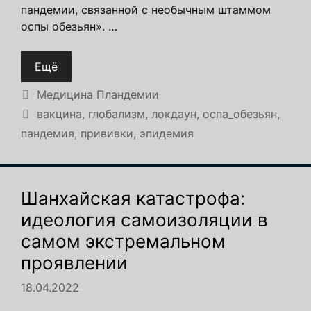
пандемии, связанной с необычным штаммом
оспы обезьян». …
Ещё
Рубрики
Медицина Пландемии
Метки
вакцина
,
глобализм
,
локдаун
,
оспа_обезьян
,
пандемия
,
прививки
,
эпидемия
Шанхайская катастрофа:
идеология самоизоляции в
самом экстремальном
проявлении
18.04.2022