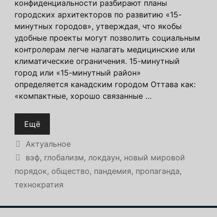
конфиденциальности разбирают планы
городских архитекторов по развитию «15-
минутных городов», утверждая, что якобы
удобные проекты могут позволить социальным
контролерам легче налагать медицинские или
климатические ограничения. 15-минутный
город или «15-минутный район»
определяется канадским городом Оттава как:
«компактные, хорошо связанные …
Ещё
Рубрики
Актуальное
Метки
вэф
,
глобализм
,
локдаун
,
новый мировой
порядок
,
общество
,
пандемия
,
пропаганда
,
технократия