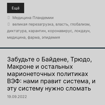
Ещё
Рубрики
Медицина Пландемии
Метки
великая перезагрузка
,
власть
,
глобализм
,
диктатура
,
карантин
,
коронавирус
,
локдаун
,
медицина
,
фарма
,
эпидемия
Забудьте о Байдене, Трюдо,
Макроне и остальных
марионеточных политиках
ВЭФ: нами правит система, и
эту систему нужно сломать
19.09.2022