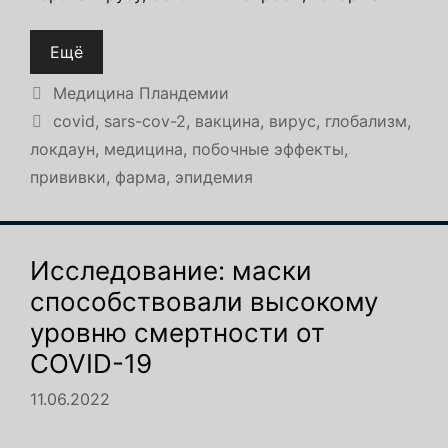
Ещё
Рубрики
Медицина Пландемии
Метки
covid
,
sars-cov-2
,
вакцина
,
вирус
,
глобализм
,
локдаун
,
медицина
,
побочные эффекты
,
прививки
,
фарма
,
эпидемия
Исследование: маски
способствовали высокому
уровню смертности от
COVID-19
11.06.2022