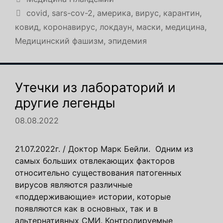
Метки
covid
,
sars-cov-2
,
америка
,
вирус
,
карантин
,
ковид
,
коронавирус
,
локдаун
,
маски
,
медицина
,
Медицинский фашизм
,
эпидемия
Утечки из лабораторий и
другие легенды
08.08.2022
21.07.2022г. / Доктор Марк Бейли. Одним из
самых больших отвлекающих факторов
относительно существования патогенных
вирусов являются различные
«поддерживающие» истории, которые
появляются как в основных, так и в
альтернативных СМИ. Контролируемые