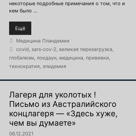
некоторые подробные примечания о том, что и
кем было …
Ещё
Рубрики
Медицина Пландемии
Метки
covid
,
sars-cov-2
,
великая перезагрузка
,
глобализм
,
локдаун
,
медицина
,
прививки
,
технократия
,
эпидемия
Лагеря для уколотых !
Письмо из Австралийского
концлагеря — «Здесь хуже,
чем вы думаете»
06.12.2021