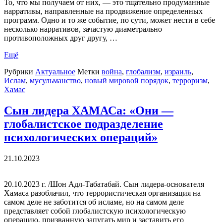
То, что мы получаем от них, — это тщательно продуманные
нарративы, направленные на продвижение определенных
программ. Одно и то же событие, по сути, может нести в себе
несколько нарративов, зачастую диаметрально
противоположных друг другу, …
Ещё
Рубрики
Актуальное
Метки
война
,
глобализм
,
израиль
,
Ислам
,
мусульманство
,
новый мировой порядок
,
терроризм
,
Хамас
Сын лидера ХАМАСа: «Они —
глобалистское подразделение
психологических операций»
21.10.2023
20.10.2023 г. /Шон Адл-Табатабай. Сын лидера-основателя
Хамаса разоблачил, что террористическая организация на
самом деле не заботится об исламе, но на самом деле
представляет собой глобалистскую психологическую
операцию, призванную запугать мир и заставить его