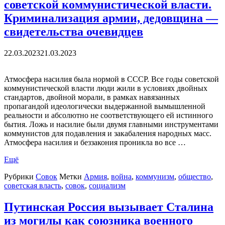
советской коммунистической власти.
Криминализация армии, дедовщина —
свидетельства очевидцев
22.03.2023
21.03.2023
Атмосфера насилия была нормой в СССР. Все годы советской
коммунистической власти люди жили в условиях двойных
стандартов, двойной морали, в рамках навязанных
пропагандой идеологически выдержанной вымышленной
реальности и абсолютно не соответствующего ей истинного
бытия. Ложь и насилие были двумя главными инструментами
коммунистов для подавления и закабаления народных масс.
Атмосфера насилия и беззакония проникла во все …
Ещё
Рубрики
Совок
Метки
Армия
,
война
,
коммунизм
,
общество
,
советская власть
,
совок
,
социализм
Путинская Россия вызывает Сталина
из могилы как союзника военного