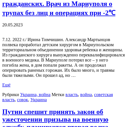
гражданских. Врач из Мариуполя о
трупах без лиц и операциях при -2℃
20.05.2023
7.12. 2022 г./ Ирина Тимчишин. Александр Мартынцов
полвека проработал детским хирургом в Мариупольском
территориальном объединении здоровья ребенка и женщины.
Из гражданского хирурга вынужденно переквалифицировался
в военного медика. В Мариуполе потерял все – у него
погибла жена, в дом попали ракеты. А он продолжал
оперировать раненых горожан. Их было много, и травмы
были тяжелыми. Он прошел ад, но …
Ещё
Рубрики
Украина, война
Метки
власть
,
война
,
советская
власть
,
совок
,
Украина
Путин спешит принять закон об
ужесточении призыва на военную