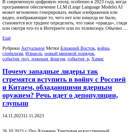
В современную цифровую эпоху, особенно в 2023 году, когда
программное обеспечение LLM (Large Language Models) AI
может мгновенно генерировать любые изображения или
видео, изображающие то, чего нет или никогда не было,
становится все труднее определить, что такое «правда», глядя
или смотря что-то в Интернете или по телевизору. Обычно …
Ещё
Рубрики
Актуальное
Метки
Ближний Восток
,
война
,
глобализм
,
Израиль
,
новый мировой порядок
,
события_под_ложным_флагом
,
события_р
,
Хамас
Почему западные лидеры так
стремятся вступить в войну с Россией
и Китаем, обладающими ядерным
оружием? Речь идет о депопуляции,
глупыш
14.11.2023
11.11.2023
26.10.2023 г./Лео Хохманн.Учитывая искусственный