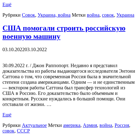
Ещё
Рубрики
Совок
,
Украина, война
Метки
война
,
совок
,
Украина
США помогали строить российскую
военную машину
03.10.2022
03.10.2022
30.09.2022 г. / Джон Раппопорт. Недавно я представил
доказательства из работы выдающегося исследователя Энтони
Саттона о том, что современная Россия была в значительной
степени создана американцами. Одним — и не единственным
— вектором работы Саттона был трансфер технологий из
США в Россию. Его доказательство было объемным и
конкретным. Русские нуждались в большой помощи. Они
отставали от жизни. …
Ещё
Рубрики
Актуальное
Метки
америка
,
Армия
,
война
,
Россия
,
совок
,
СССР