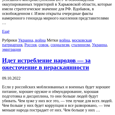
оккупированных территорий в Харьковской области, которые
имели стратегическое значение для РФ. Вдобавок, в
освобожденном г. Изюм открыты очередные факты
намеренного геноцида мирного населения представителями
…
Ещё
Рубрики
Украина, война
Метки
война
,
московская
патриархия
,
Россия
,
совок
,
социализм
,
сталинизм
,
Украина
,
эмиграция
Идет истребление народов — за
ожесточение в нераскаянности
09.10.2022
Если у российских моблизованных и военных будет хорошее
питание, хорошее оружие и обмундирование, хорошая
подготовка и дисциплина, то они больше людей будут
убивать. Чем хуже у них все это, — тем лучше для всех людей.
Чем больше у них будет коррупция и все разворовано, — тем
меньше народа пострадает от них. Чем больше у них …