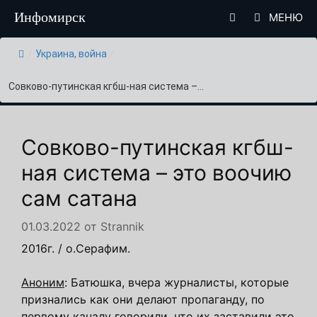
Перейти
Инфомирск
МЕНЮ
к
содержимому
/
Украина, война
/
Совково-путинская кгбш-ная система –...
Совково-путинская кгбш-
ная система – это воочию
сам сатана
01.03.2022
от
Strannik
2016г. / о.Серафим.
Аноним
: Батюшка, вчера журналисты, которые
признались как они делают пропаганду, по
первому каналу говорили, что их заставили это