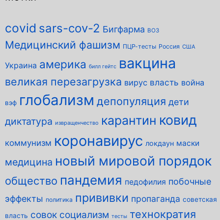
covid
sars-cov-2
Бигфарма
ВОЗ
Медицинский фашизм
ПЦР-тесты
Россия
США
вакцина
америка
Украина
билл гейтс
великая перезагрузка
власть
вирус
война
глобализм
депопуляция
дети
вэф
ковид
карантин
диктатура
извращенчество
коронавирус
коммунизм
маски
локдаун
новый мировой порядок
медицина
пандемия
общество
побочные
педофилия
прививки
эффекты
пропаганда
советская
политика
технократия
совок
социализм
власть
тесты