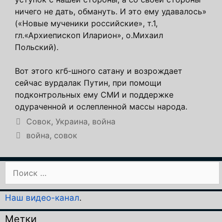
ничего не дать, обмануть. И это ему удавалось»
(«Новые мученики российские», т.1,
гл.«Архиепископ Иларион», о.Михаил
Польский).
Вот этого кгб-шного сатану и возрождает
сейчас вурдалак Путин, при помощи
подконтрольных ему СМИ и поддержке
одураченной и ослепленной массы народа.
Рубрики
Совок
,
Украина, война
Метки
война
,
совок
Поиск:
Наш видео-канал
.
Метки