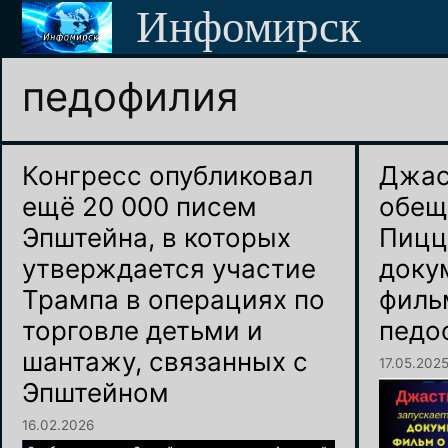
Перейти
Инфомирск
к
содержимому
педофилия
Конгресс опубликовал
Джас
ещё 20 000 писем
обещ
Эпштейна, в которых
Пицц
утверждается участие
доку
Трампа в операциях по
филь
торговле детьми и
педо
шантажу, связанных с
17.05.202
Эпштейном
16.02.2026