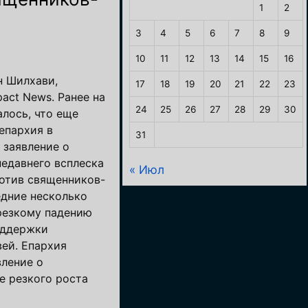
1
2
3
4
5
6
7
8
9
10
11
12
13
14
15
16
н Шилхави,
17
18
19
20
21
22
23
pact News. Ранее на
24
25
26
27
28
29
30
лось, что еще
епархия в
31
 заявление о
недавнего всплеска
« Июл
ротив священников-
едние несколько
 резкому падению
оддержки
ей. Епархия
вление о
е резкого роста