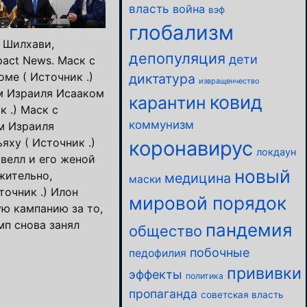
власть
война
вэф
глобализм
н Шилхави,
депопуляция
дети
pact News. Маск с
ме ( Источник .)
диктатура
извращенчество
м Израиля Исааком
ковид
карантин
к .) Маск с
коммунизм
м Израиля
ху ( Источник .)
коронавирус
локдаун
велл и его женой
новый
жительно,
медицина
маски
точник .) Илон
мировой порядок
ю кампанию за то,
мп снова занял
пандемия
общество
побочные
педофилия
прививки
эффекты
политика
пропаганда
советская власть