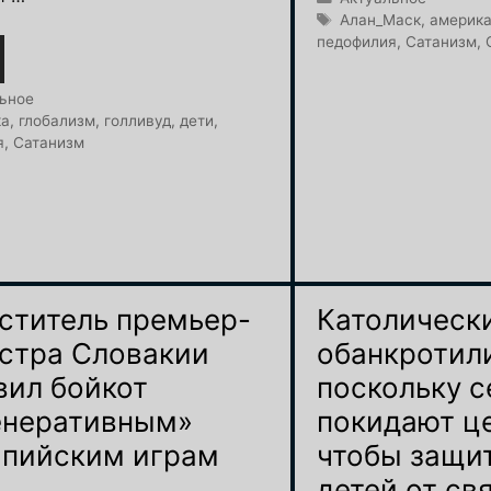
Метки
Алан_Маск
,
америк
педофилия
,
Сатанизм
,
и
ьное
ка
,
глобализм
,
голливуд
,
дети
,
я
,
Сатанизм
ститель премьер-
Католическ
стра Словакии
обанкротил
вил бойкот
поскольку 
енеративным»
покидают це
пийским играм
чтобы защи
детей от св
4