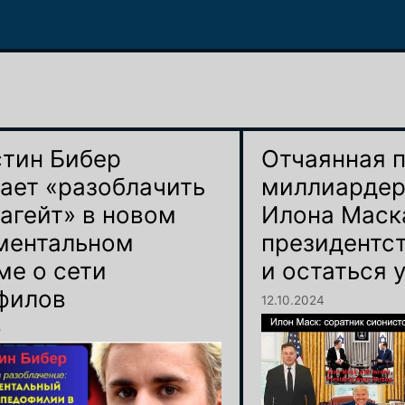
тин Бибер
Отчаянная 
ает «разоблачить
миллиардер
агейт» в новом
Илона Маск
ментальном
президентс
ме о сети
и остаться 
филов
12.10.2024
5