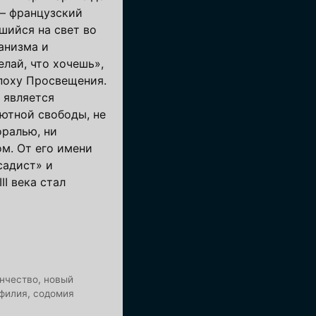
 — французский
шийся на свет во
анизма и
лай, что хочешь»,
поху Просвещения.
 является
ютной свободы, не
оралью, ни
ом. От его имени
садист» и
II века стал
нчество
,
новый
филия
,
содомия