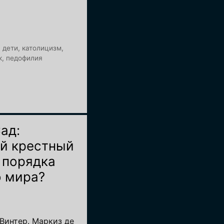
,
дети
,
католицизм
,
к
,
педофилия
ад:
й крестный
 порядка
о мира?
с Винтер. Маркиз де