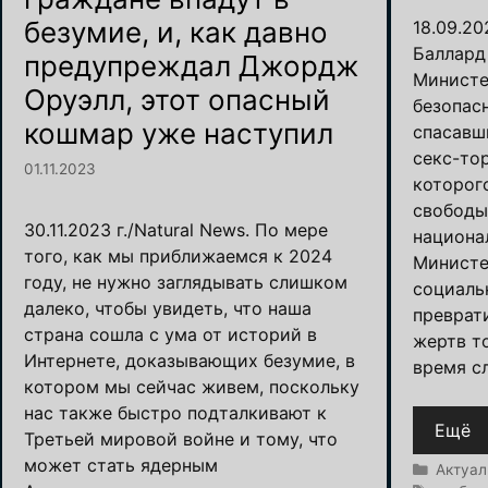
безумие, и, как давно
18.09.20
Баллард 
предупреждал Джордж
Министе
Оруэлл, этот опасный
безопас
кошмар уже наступил
спасавш
секс-то
01.11.2023
которог
свободы
30.11.2023 г./Natural News. По мере
национа
того, как мы приближаемся к 2024
Министе
году, не нужно заглядывать слишком
социаль
далеко, чтобы увидеть, что наша
преврат
страна сошла с ума от историй в
жертв т
Интернете, доказывающих безумие, в
время с
котором мы сейчас живем, поскольку
нас также быстро подталкивают к
Ещё
Третьей мировой войне и тому, что
может стать ядерным
Рубрик
Актуал