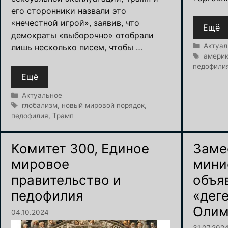
его сторонники назвали это
«нечестной игрой», заявив, что
Ещё
демократы «выборочно» отобрали
Рубрик
Актуал
лишь несколько писем, чтобы …
Метки
амери
педофили
Ещё
Рубрики
Актуальное
Метки
глобализм
,
новый мировой порядок
,
педофилия
,
Трамп
Комитет 300, Единое
Заме
мировое
мини
правительство и
объя
педофилия
«дег
Олим
04.10.2024
31.07.202