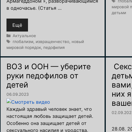
Армагеддоном », разворачивающимся
Метки
глобал
мировой 
в одночасье. (Статья …
детьми
Ещё
Рубрики
Актуальное
Метки
глобализм
,
извращенчество
,
новый
мировой порядок
,
педофилия
ВОЗ и ООН — уберите
Cекс
руки педофилов от
деть
детей
вами
них 
06.09.2023
ваше
Каждый здравый человек знает, что
02.09.202
настоящая любовь защищает детей.
Особенно она защищает детей от
28.08. 2
сексуального насилия и уродства.