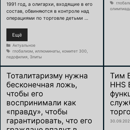
Метки
глобал
1991 год, а олигархи, входящие в его
олимпиад
состав, обвиняются в контроле над
операциями по торговле детьми …
Ещё
Рубрики
Актуальное
Метки
глобализм
,
иллюминаты
,
комитет 300
,
педофилия
,
Элиты
Тоталитаризму нужна
Тим 
бесконечная ложь,
HHS 
чтобы его
функ
воспринимали как
служ
«правду», чтобы
торг
гарантировать, что его
30.09.20
граждане впадут в