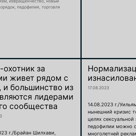
изм
,
извращенчество
,
новый
порядок
,
педофилия
,
торговля
-охотник за
Нормализа
ми живет рядом с
изнасилова
, и большинство из
17.08.2023
являются лидерами
го сообщества
14.08.2023 г./Уиль
нынешний кризис т
3
целях сексуальной 
педофилии можно о
023 г./Брайан Шилхави,
многолетней рекла