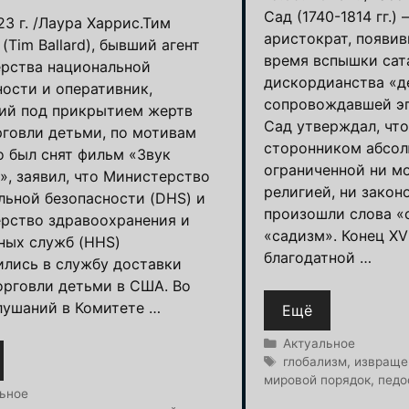
Сад (1740-1814 гг.)
23 г. /Лаура Харрис.Тим
аристократ, появив
(Tim Ballard), бывший агент
время вспышки сат
рства национальной
дискордианства «де
ности и оперативник,
сопровождавшей э
ий под прикрытием жертв
Сад утверждал, что
рговли детьми, по мотивам
сторонником абсол
о был снят фильм «Звук
ограниченной ни м
», заявил, что Министерство
религией, ни закон
льной безопасности (DHS) и
произошли слова «
рство здравоохранения и
«садизм». Конец XVI
ных служб (HHS)
благодатной …
ились в службу доставки
орговли детьми в США. Во
лушаний в Комитете …
Ещё
Рубрики
Актуальное
Метки
глобализм
,
извраще
мировой порядок
,
педо
и
ьное