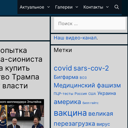
Актуальное
Галереи
Контакты
Поиск:
Наш видео-канал
.
попытка
Метки
а-сиониста
а купить
covid
sars-cov-2
тво Трампа
Бигфарма
ВОЗ
у власти
Медицинский фашизм
Украина
ПЦР-тесты
Россия
США
америка
билл гейтс
вакцина
великая
перезагрузка
вирус