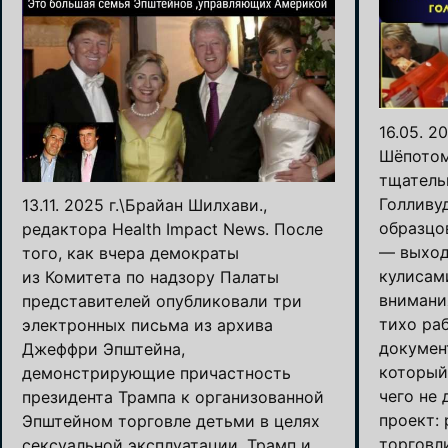
16.05. 2
Шёпотом
тщатель
Голливу
13.11. 2025 г.\Брайан Шилхави.,
образцо
редактора Health Impact News. После
— выход
того, как вчера демократы
кулисам
из Комитета по надзору Палаты
внимани
представителей опубликовали три
тихо ра
электронных письма из архива
докумен
Джеффри Эпштейна,
который
демонстрирующие причастность
чего не
президента Трампа к организованной
проект:
Эпштейном торговле детьми в целях
торговл
сексуальной эксплуатации, Трамп и