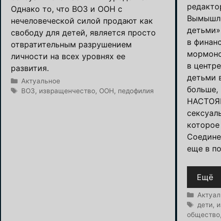
редактор
Однако то, что ВОЗ и ООН с
Вымышле
нечеловеческой силой продают как
детьми»
свободу для детей, является просто
в финан
отвратительным разрушением
мормонс
личности на всех уровнях ее
в центр
развития.
детьми 
Рубрики
Актуальное
больше,
Метки
ВОЗ
,
извращенчество
,
ООН
,
педофилия
НАСТОЯЩ
сексуал
которое
Соедине
еще в п
Ещё
Рубрик
Актуал
Метки
дети
,
и
общество