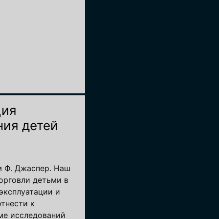
ция
ния детей
ям Ф. Джаспер. Наш
орговли детьми в
эксплуатации и
тнести к
ме исследований