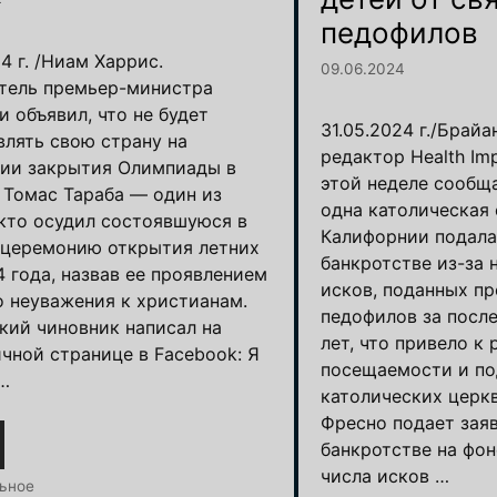
педофилов
24 г. /Ниам Харрис.
09.06.2024
тель премьер-министра
 объявил, что не будет
31.05.2024 г./Брайа
влять свою страну на
редактор Health Im
ии закрытия Олимпиады в
этой неделе сообща
 Томас Тараба — один из
одна католическая 
 кто осудил состоявшуюся в
Калифорнии подала
 церемонию открытия летних
банкротстве из-за 
4 года, назвав ее проявлением
исков, поданных п
о неуважения к христианам.
педофилов за посл
кий чиновник написал на
лет, что привело к
ичной странице в Facebook: Я
посещаемости и п
…
католических церкв
Фресно подает зая
банкротстве на фон
числа исков …
и
ьное