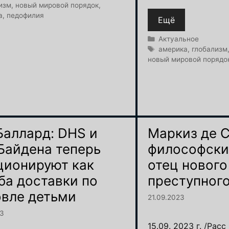
изм
,
новый мировой порядок
,
а
,
педофилия
Ещё
Рубрики
Актуальное
Метки
америка
,
глобализм
новый мировой порядо
Баллард: DHS и
Маркиз де С
Байдена теперь
философски
ционируют как
отец нового
ба доставки по
преступног
овле детьми
21.09.2023
23
15.09. 2023 г. /Рас