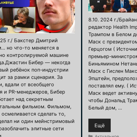
8.10. 2024 г./Брайа
редактор Health Im
Трампом в Белом до
025 г./ Бакстер Дмитрий
Маск с президенто
… но что-то меняется в
Герцогом ( Источни
но контролируемой машине
премьер-министро
да.Джастин Бибер — некогда
Биньямином Нетанья
вый ребёнок поп-индустрии
Маск с Гислен Макс
ит за рамки сценария. За
Эпштейн, предполо
и, вдали от всеобщего
поставлял ему. ( Ис
я и PR-менеджеров, Бибер
Маск ведет активну
ботает над секретным
чтобы Дональд Тра
тальным фильмом. Фильмом,
Белый дом, …
 осмеливается сделать то,
 делал ни один мейнстримовый
Ещё
 разоблачить элитные сети
и …
Рубрики
Актуальное