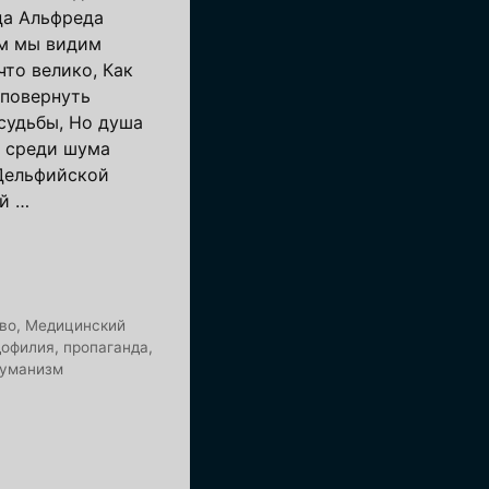
ца Альфреда
м мы видим
что велико, Как
 повернуть
судьбы, Но душа
; среди шума
Дельфийской
й …
во
,
Медицинский
дофилия
,
пропаганда
,
гуманизм