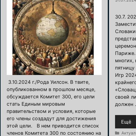
30.7. 20
Замести
Словакии
предста
церемон
Париже.
многих,
пятницу
Игр 202
3.10.2024 г./Рода Уилсон. В твите,
крайнег
опубликованном в прошлом месяце,
«Словац
обсуждается Комитет 300, его цели
своей л
стать Единым мировым
должен 
правительством и условия, которые
его члены создадут для достижения
Ещё
этой цели. В нем приводится список
членов Комитета 300 по состоянию на
Рубрик
Актуал