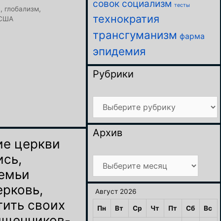
совок
социализм
тесты
а
,
глобализм
,
технократия
США
трансгуманизм
фарма
эпидемия
Рубрики
Рубрики
Архив
ие церкви
ись,
Архив
семьи
рковь,
Август 2026
тить своих
Пн
Вт
Ср
Чт
Пт
Сб
Вс
ященников-