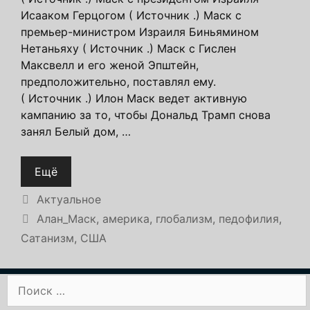
Исааком Герцогом ( Источник .) Маск с
премьер-министром Израиля Биньямином
Нетаньяху ( Источник .) Маск с Гислен
Максвелл и его женой Эпштейн,
предположительно, поставлял ему.
( Источник .) Илон Маск ведет активную
кампанию за то, чтобы Дональд Трамп снова
занял Белый дом, …
Ещё
Рубрики
Актуальное
Метки
Алан_Маск
,
америка
,
глобализм
,
педофилия
,
Сатанизм
,
США
Поиск: