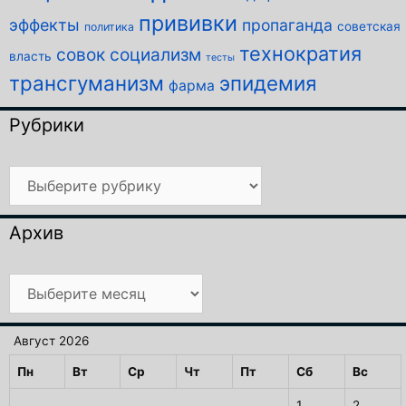
прививки
эффекты
пропаганда
советская
политика
технократия
совок
социализм
власть
тесты
трансгуманизм
эпидемия
фарма
Рубрики
Рубрики
Архив
Архив
Август 2026
Пн
Вт
Ср
Чт
Пт
Сб
Вс
1
2