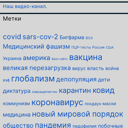
Наш видео-канал
.
Метки
covid
sars-cov-2
Бигфарма
ВОЗ
Медицинский фашизм
ПЦР-тесты
Россия
США
вакцина
америка
Украина
билл гейтс
великая перезагрузка
власть
вирус
война
глобализм
депопуляция
дети
вэф
ковид
карантин
диктатура
извращенчество
коронавирус
коммунизм
маски
локдаун
новый мировой порядок
медицина
пандемия
общество
побочные
педофилия