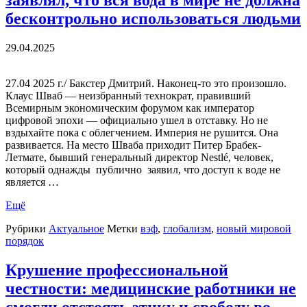
бесконтрольно использоваться людьми
29.04.2025
27.04 2025 г./ Бакстер Дмитрий. Наконец-то это произошло.
Клаус Шваб — неизбранный технократ, правивший
Всемирным экономическим форумом как император
цифровой эпохи — официально ушел в отставку. Но не
вздыхайте пока с облегчением. Империя не рушится. Она
развивается. На место Шваба приходит Питер Брабек-
Летмате, бывший генеральный директор Nestlé, человек,
который однажды публично заявил, что доступ к воде не
является …
Ещё
Рубрики
Актуальное
Метки
вэф
,
глобализм
,
новый мировой
порядок
Крушение профессиональной
честности: медицинские работники не
смогли отстоять этику и свободу во