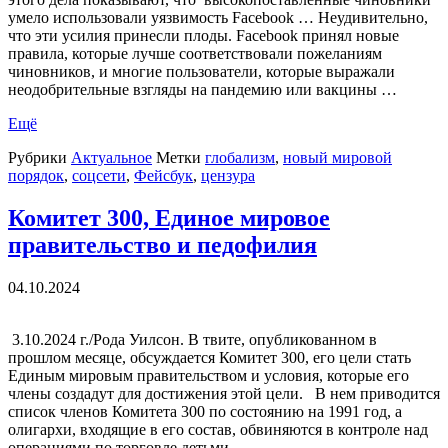
умело использовали уязвимость Facebook … Неудивительно,
что эти усилия принесли плоды. Facebook принял новые
правила, которые лучше соответствовали пожеланиям
чиновников, и многие пользователи, которые выражали
неодобрительные взгляды на пандемию или вакцины …
Ещё
Рубрики
Актуальное
Метки
глобализм
,
новый мировой
порядок
,
соцсети
,
Фейсбук
,
цензура
Комитет 300, Единое мировое
правительство и педофилия
04.10.2024
3.10.2024 г./Рода Уилсон. В твите, опубликованном в
прошлом месяце, обсуждается Комитет 300, его цели стать
Единым мировым правительством и условия, которые его
члены создадут для достижения этой цели. В нем приводится
список членов Комитета 300 по состоянию на 1991 год, а
олигархи, входящие в его состав, обвиняются в контроле над
операциями по торговле детьми …