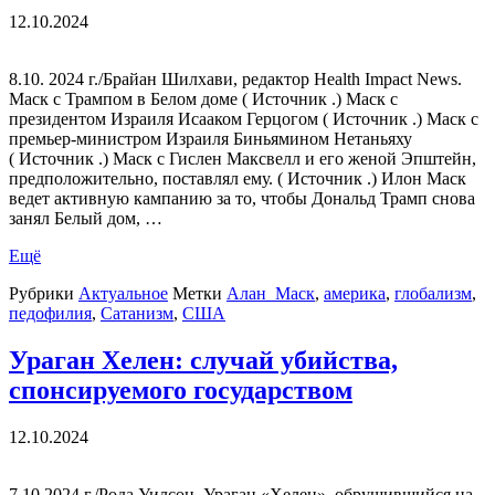
12.10.2024
8.10. 2024 г./Брайан Шилхави, редактор Health Impact News.
Маск с Трампом в Белом доме ( Источник .) Маск с
президентом Израиля Исааком Герцогом ( Источник .) Маск с
премьер-министром Израиля Биньямином Нетаньяху
( Источник .) Маск с Гислен Максвелл и его женой Эпштейн,
предположительно, поставлял ему. ( Источник .) Илон Маск
ведет активную кампанию за то, чтобы Дональд Трамп снова
занял Белый дом, …
Ещё
Рубрики
Актуальное
Метки
Алан_Маск
,
америка
,
глобализм
,
педофилия
,
Сатанизм
,
США
Ураган Хелен: случай убийства,
спонсируемого государством
12.10.2024
7.10.2024 г./Рода Уилсон. Ураган «Хелен», обрушившийся на