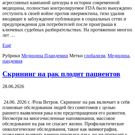
агрессивных кампаний цензуры в истории современной
медицины, полностью контролируемое FDA было вынуждено
отступить в своей войне против ивермектина, тихо удалив
вводящие в заблуждение публикации в социальных сетях и
предупреждения для потребителей после проигрыша в
ключевых судебных разбирательствах. На протяжении многих
лет …
Ещё
Рубрики
Медицина Пландемии
Метки
глобализм
,
Медицина
,
пандемия
Скрининг на рак плодит пациентов
28.06.2026
​24.06. 2026 г. /Роза Ветров. Скрининг на рак включает в себя
плановые обследования людей без симптомов с целью
раннего выявления рака или предотвращения его развития.
Несмотря на многочисленные напоминания, массовое
обследование на рак не спасает жизни. Профилактические
онкологические обследования, такие как маммография,
позволяют выявить ранние признаки рака, но не приводят к