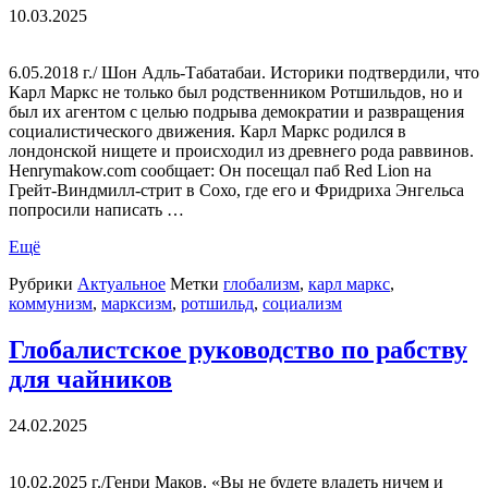
10.03.2025
6.05.2018 г./ Шон Адль-Табатабаи. Историки подтвердили, что
Карл Маркс не только был родственником Ротшильдов, но и
был их агентом с целью подрыва демократии и развращения
социалистического движения. Карл Маркс родился в
лондонской нищете и происходил из древнего рода раввинов.
Henrymakow.com сообщает: Он посещал паб Red Lion на
Грейт-Виндмилл-стрит в Сохо, где его и Фридриха Энгельса
попросили написать …
Ещё
Рубрики
Актуальное
Метки
глобализм
,
карл маркс
,
коммунизм
,
марксизм
,
ротшильд
,
социализм
Глобалистское руководство по рабству
для чайников
24.02.2025
10.02.2025 г./Генри Маков. «Вы не будете владеть ничем и