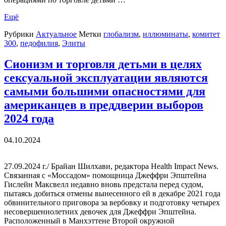
Ещё
Рубрики
Актуальное
Метки
глобализм
,
иллюминаты
,
комитет
300
,
педофилия
,
Элиты
Сионизм и торговля детьми в целях
сексуальной эксплуатации являются
самыми большими опасностями для
американцев в преддверии выборов
2024 года
04.10.2024
27.09.2024 г./ Брайан Шилхави, редактора Health Impact News.
Связанная с «Моссадом» помощница Джеффри Эпштейна
Гислейн Максвелл недавно вновь предстала перед судом,
пытаясь добиться отмены вынесенного ей в декабре 2021 года
обвинительного приговора за вербовку и подготовку четырех
несовершеннолетних девочек для Джеффри Эпштейна.
Расположенный в Манхэттене Второй окружной