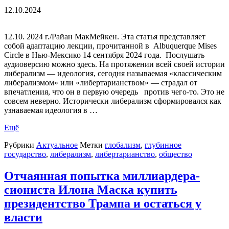
12.10.2024
12.10. 2024 г./Райан МакМейкен. Эта статья представляет
собой адаптацию лекции, прочитанной в Albuquerque Mises
Circle в Нью-Мексико 14 сентября 2024 года. Послушать
аудиоверсию можно здесь. На протяжении всей своей истории
либерализм — идеология, сегодня называемая «классическим
либерализмом» или «либертарианством» — страдал от
впечатления, что он в первую очередь против чего-то. Это не
совсем неверно. Исторически либерализм сформировался как
узнаваемая идеология в …
Ещё
Рубрики
Актуальное
Метки
глобализм
,
глубинное
государство
,
либерализм
,
либертарианство
,
общество
Отчаянная попытка миллиардера-
сиониста Илона Маска купить
президентство Трампа и остаться у
власти