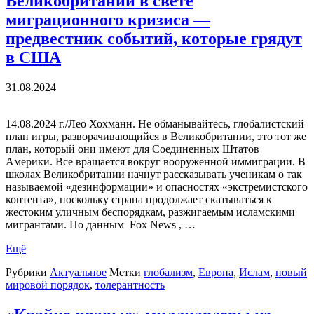
Великобритании в свете
миграционного кризиса —
предвестник событий, которые грядут
в США
31.08.2024
14.08.2024 г./Лео Хохманн. Не обманывайтесь, глобалистский
план игры, разворачивающийся в Великобритании, это тот же
план, который они имеют для Соединенных Штатов
Америки. Все вращается вокруг вооруженной иммиграции. В
школах Великобритании начнут рассказывать ученикам о так
называемой «дезинформации» и опасностях «экстремистского
контента», поскольку страна продолжает скатываться к
жестоким уличным беспорядкам, разжигаемым исламскими
мигрантами. По данным Fox News , …
Ещё
Рубрики
Актуальное
Метки
глобализм
,
Европа
,
Ислам
,
новый
мировой порядок
,
толерантность