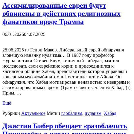
Ассимилированные евреи будут
обвинены в действиях религиозных
фанатиков вроде Трампа
06.01.2026
04.07.2025
25.06.2025 г.\ Генри Маков. Либеральный еврей обнаружил
зловещую изнанку иудаизма… В 1987 году профессор
журналистики Стивен Блум, типичный либерал, захотел
исследовать свои еврейские корни и присоединился к
хасидской общине Хабад, представители которой управляли
кошерным мясокомбинатом в Поствилле, штат Айова. Он
обнаружил, что Хабад мотивирован ненавистью к неевреям и
ассимилированным евреям. (Трамп является членом Хабада) (
Прим. …
Ещё
Рубрики
Актуальное
Метки
глобализм
,
иудаизм
,
Хабад
Джастин Бибер обещает «разоблачить