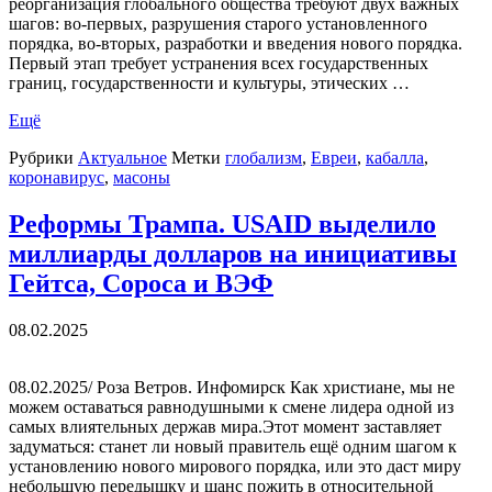
реорганизация глобального общества требуют двух важных
шагов: во-первых, разрушения старого установленного
порядка, во-вторых, разработки и введения нового порядка.
Первый этап требует устранения всех государственных
границ, государственности и культуры, этических …
Ещё
Рубрики
Актуальное
Метки
глобализм
,
Евреи
,
кабалла
,
коронавирус
,
масоны
Реформы Трампа. USAID выделило
миллиарды долларов на инициативы
Гейтса, Сороса и ВЭФ
08.02.2025
08.02.2025/ Роза Ветров. Инфомирск Как христиане, мы не
можем оставаться равнодушными к смене лидера одной из
самых влиятельных держав мира.Этот момент заставляет
задуматься: станет ли новый правитель ещё одним шагом к
установлению нового мирового порядка, или это даст миру
небольшую передышку и шанс пожить в относительной