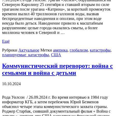
Северную Каролину 25 сентября и ставший вторым по силе
ураганом после урагана «Катрина», за короткий промежуток
времени вылил 40 триллионов галлонов воды, вызвав
беспрецедентные наводнения и оползни, при этом воде
некуда было деться. Наводнение привело к масштабным
разрушениям: целые города оказались смыты, а более
миллиона человек в Северной и …
Ещё
Рубрики
Актуальное
Метки
америка
,
глобализм
,
катастрофы
,
планируемые_катастрофы
,
США
Коммунистический переворот: война с
семьями и война с детьми
10.10.2024
Рода Уилсон ​ / 26.09.2024 г. Во время интервью в 1984 году
информатор КГБ, а затем перебежчик Юрий Безменов
объяснил четыре этапа коммунистического захвата страны.
Роджер Старбак, снявший документальный фильм « Война с
детьми », считает, что США находятся на финальной стадии,