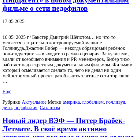
Пиццагейт» в новом документальном
фильме о сети педофилов
17.05.2025
16.05. 2025 г./ Бакстер Дмитрий Шёпотом… но что-то
меняется в тщательно контролируемой машине
Голливуда.Джастин Бибер — некогда образцовый ребёнок
поп-индустрии — выходит за рамки сценария. За кулисами,
вдали от всеобщего внимания и PR-менеджеров, Бибер тихо
работает над секретным документальным фильмом. Фильмом,
который осмеливается сделать то, чего не делал ни один
мейнстримовый проект: разоблачить элитные сети торговли
…
Ещё
Рубрики
Актуальное
Метки
америка
,
глобализм
,
голливуд
,
дети
,
педофилия
,
Сатанизм
Новый лидер ВЭФ — Питер Брабек-
Летмате. В своё время активно
заявлял, что вся вода в мире не должна