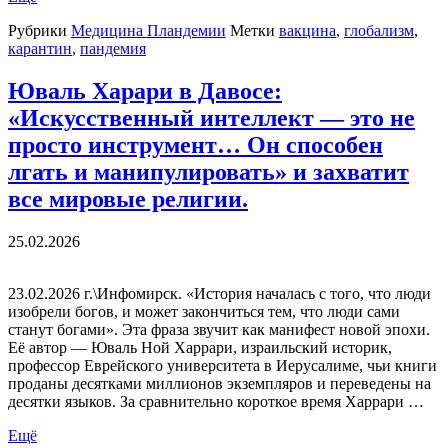
Рубрики
Медицина Пландемии
Метки
вакцина
,
глобализм
,
карантин
,
пандемия
Юваль Харари в Давосе:
«Искусственный интеллект — это не
просто инструмент… Он способен
лгать и манипулировать» и захватит
все мировые религии.
25.02.2026
23.02.2026 г.\Инфомирск. «История началась с того, что люди
изобрели богов, и может закончиться тем, что люди сами
станут богами». Эта фраза звучит как манифест новой эпохи.
Её автор — Юваль Ной Харрари, израильский историк,
профессор Еврейского университета в Иерусалиме, чьи книги
проданы десятками миллионов экземпляров и переведены на
десятки языков. За сравнительно короткое время Харрари …
Ещё