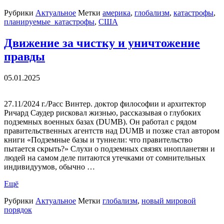
Рубрики
Актуальное
Метки
америка
,
глобализм
,
катастрофы
,
планируемые_катастрофы
,
США
Движение за чистку и уничтожение
правды
05.01.2025
27.11/2024 г./Расс Винтер. доктор философии и архитектор
Ричард Саудер рисковал жизнью, рассказывая о глубоких
подземных военных базах (DUMB). Он работал с рядом
правительственных агентств над DUMB и позже стал автором
книги «Подземные базы и туннели: что правительство
пытается скрыть?» Слухи о подземных связях инопланетян и
людей на самом деле питаются утечками от сомнительных
индивидуумов, обычно …
Ещё
Рубрики
Актуальное
Метки
глобализм
,
новый мировой
порядок