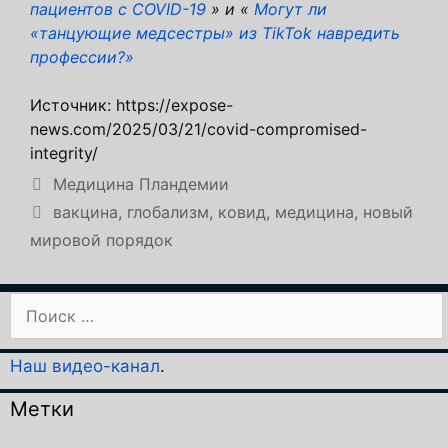
пациентов с COVID-19
» и «
Могут ли
«танцующие медсестры» из TikTok навредить
профессии?»
Источник: https://expose-
news.com/2025/03/21/covid-compromised-
integrity/
Рубрики
Медицина Пландемии
Метки
вакцина
,
глобализм
,
ковид
,
медицина
,
новый
мировой порядок
Поиск:
Наш видео-канал
.
Метки