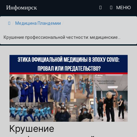
Перейти
Инфомирск
МЕНЮ
к
содержимому
/
Медицина Пландемии
/
Крушение профессиональной честности: медицинские...
Крушение