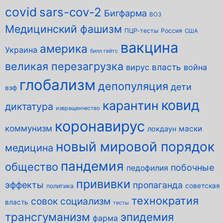
covid
sars-cov-2
Бигфарма
ВОЗ
Медицинский фашизм
ПЦР-тесты
Россия
США
вакцина
америка
Украина
билл гейтс
великая перезагрузка
власть
вирус
война
глобализм
депопуляция
дети
вэф
ковид
карантин
диктатура
извращенчество
коронавирус
коммунизм
маски
локдаун
новый мировой порядок
медицина
пандемия
общество
побочные
педофилия
прививки
эффекты
пропаганда
советская
политика
технократия
совок
социализм
власть
тесты
трансгуманизм
эпидемия
фарма