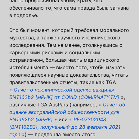
часто профессиональному краху, что
обеспечивало то, что сама правда была загнана
в подполье.
Это был момент, который требовал морального
мужества, а также научного и клинического
исследования. Тем не менее, столкнувшись с
карьерными рисками и социальным
остракизмом, большая часть медицинского
истеблишмента — вместо того, чтобы изучать
появляющиеся научные доказательства, читать
правительственные отчеты, такие как TGA
«
Отчет о неклинической оценке вакцины
BNT162b2 [мРНК] от COVID (COMIRNATYTM)
»,
различные TGA AusPars (например, «
Отчет об
оценке австралийской общественности для
BNT162b2 (мРНК)
» или «
PF-07302048
(BNT162B2), полученный до 28 февраля 2021
года
») — предпочла вместо этого