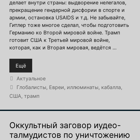
делает внутри страны: выдворение нелегалов,
прекращение гендерной дисфории в спорте и
армии, остановка USAIDS и т.д. Не забывайте,
Гитлер тоже многое сделал, чтобы подготовить
Германию ко Второй мировой войне. Трамп
готовит США к Третьей мировой войне,
которая, как и Вторая мировая, ведётся …
Ещё
Рубрики
Актуальное
Метки
Глобалисты
,
Евреи
,
иллюминаты
,
кабалла
,
США
,
трамп
Оккультный заговор иудео-
талмудистов по уничтожению