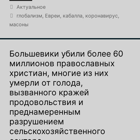
Рубрики
Актуальное
Метки
глобализм
,
Евреи
,
кабалла
,
коронавирус
,
масоны
Большевики убили более 60
миллионов православных
христиан, многие из них
умерли от голода,
вызванного кражей
продовольствия и
преднамеренным
разрушением
сельскохозяйственного