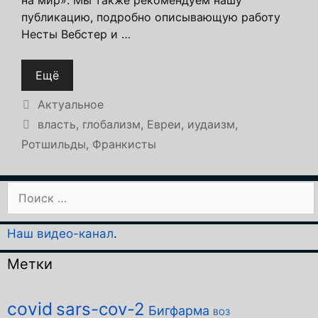
на мир». Мы также рекомендуем нашу
публикацию, подробно описывающую работу
Несты Вебстер и …
Ещё
Рубрики
Актуальное
Метки
власть
,
глобализм
,
Евреи
,
иудаизм
,
Ротшильды
,
Франкисты
Поиск:
Наш видео-канал
.
Метки
covid
sars-cov-2
Бигфарма
ВОЗ