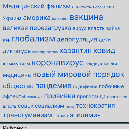
Медицинский фашизм
ПЦР-тесты
Россия
США
вакцина
америка
Украина
билл гейтс
великая перезагрузка
власть
вирус
война
глобализм
депопуляция
дети
вэф
ковид
карантин
диктатура
извращенчество
коронавирус
коммунизм
маски
локдаун
новый мировой порядок
медицина
пандемия
общество
побочные
педофилия
прививки
эффекты
пропаганда
советская
политика
технократия
совок
социализм
власть
тесты
трансгуманизм
эпидемия
фарма
Рубрики