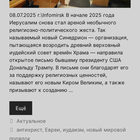
08.07.2025 г.\Infomirsk В начале 2025 года
Иерусалим снова стал ареной необычного
религиозно-политического жеста. Так
называемый новый Синедрион — организация,
пытающаяся возродить древний верховный
иудейский совет времён Храма — направила
открытое письмо бывшему президенту США
Дональду Трампу. В письме они благодарят его
за поддержку религиозных ценностей,
называют его новым Киром Великим, а также
призывают к созданию …
Ещё
Рубрики
Актуальное
Метки
антихрист
,
Евреи
,
иудаизм
,
новый мировой
порядок