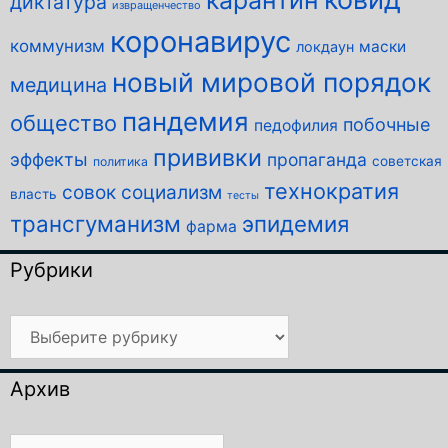
диктатура
извращенчество
коронавирус
коммунизм
маски
локдаун
новый мировой порядок
медицина
пандемия
общество
побочные
педофилия
прививки
эффекты
пропаганда
советская
политика
технократия
совок
социализм
власть
тесты
трансгуманизм
эпидемия
фарма
Рубрики
Рубрики
Архив
Архив