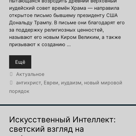
пытающаяся возродить древний верховный
иудейский совет времён Храма — направила
открытое письмо бывшему президенту США
Дональду Трампу. В письме они благодарят его
за поддержку религиозных ценностей,
называют его новым Киром Великим, а также
призывают к созданию …
Ещё
Рубрики
Актуальное
Метки
антихрист
,
Евреи
,
иудаизм
,
новый мировой
порядок
Искусственный Интеллект:
cветский взгляд на