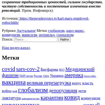
сохранение традиционных ценностей, сильное государство,
частную собственность и постепенные изменения вместо
революций
.
Прим. Инфомирск)
Источник:
https://thepeoplesvoice.tv/karl-marx-employed-
rothschilds/
Рубрики
Актуальное
Метки
глобализм
,
карл маркс
,
коммунизм
,
марксизм
,
ротшильд
,
социализм
Поиск:
Наш видео-канал
.
Метки
covid
sars-cov-2
Медицинский
Бигфарма
ВОЗ
америка
фашизм
Украина
ПЦР-тесты
Россия
США
билл гейтс
вакцина
великая перезагрузка
вирус
власть
глобализм
депопуляция
дети
война
вэф
ковид
карантин
диктатура
коммунизм
извращенчество
коронавирус
новый