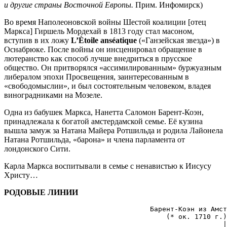
и другие страны Восточной Европы.
Прим. Инфомирск)
Во время Наполеоновской войны Шестой коалиции [отец
Маркса] Гиршель Мордехай в 1813 году стал масоном,
вступив в их ложу
L’Ètoile anséatique
(«Ганзейская звезда») в
Оснабрюке. После войны он инсценировал обращение в
лютеранство как способ лучше внедриться в прусское
общество. Он притворялся «ассимилированным» буржуазным
либералом эпохи Просвещения, заинтересованным в
«свободомыслии», и был состоятельным человеком, владея
виноградниками на Мозеле.
Одна из бабушек Маркса, Нанетта Саломон Барент-Коэн,
принадлежала к богатой амстердамской семье. Её кузина
вышла замуж за Натана Майера Ротшильда и родила Лайонела
Натана Ротшильда, «барона» и члена парламента от
лондонского Сити.
Карла Маркса воспитывали в семье с ненавистью к Иисусу
Христу…
РОДОВЫЕ ЛИНИИ
                                    Барент-Коэн из Амст
                                        (* ок. 1710 г.)
                                                      |
