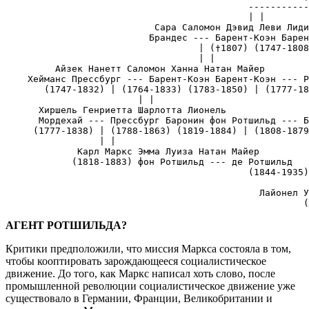
                                            -----------
                                            | |

                           Сара Саломон Дэвид Леви Лиди
                          Брандес --- Барент-Коэн Барен
                                   | (†1807) (1747-1808
                                   | |

         Айзек Нанетт Саломон Ханна Натан Майер

    Хейманс Прессбург --- Барент-Коэн Барент-Коэн --- Р
       (1747-1832) | (1764-1833) (1783-1850) | (1777-18
                        | |

      Хиршель Генриетта Шарлотта Лионель

      Мордехай --- Прессбург Баронин фон Ротшильд --- Б
     (1777-1838) | (1788-1863) (1819-1884) | (1808-1879
                 | |

             Карл Маркс Эмма Луиза Натан Майер

            (1818-1883) фон Ротшильд --- де Ротшильд

                                            (1844-1935)
                                                       
                                              Лайонел У
                                                      (
АГЕНТ РОТШИЛЬДА?
Критики предположили, что миссия Маркса состояла в том,
чтобы кооптировать зарождающееся социалистическое
движение. До того, как Маркс написал хоть слово, после
промышленной революции социалистическое движение уже
существовало в Германии, Франции, Великобритании и