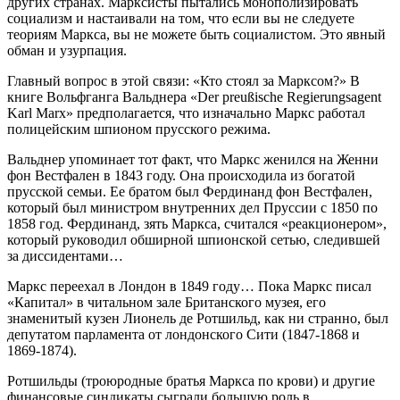
других странах. Марксисты пытались монополизировать
социализм и настаивали на том, что если вы не следуете
теориям Маркса, вы не можете быть социалистом. Это явный
обман и узурпация.
Главный вопрос в этой связи: «Кто стоял за Марксом?» В
книге Вольфганга Вальднера «Der preußische Regierungsagent
Karl Marx» предполагается, что изначально Маркс работал
полицейским шпионом прусского режима.
Вальднер упоминает тот факт, что Маркс женился на Женни
фон Вестфален в 1843 году. Она происходила из богатой
прусской семьи. Ее братом был Фердинанд фон Вестфален,
который был министром внутренних дел Пруссии с 1850 по
1858 год. Фердинанд, зять Маркса, считался «реакционером»,
который руководил обширной шпионской сетью, следившей
за диссидентами…
Маркс переехал в Лондон в 1849 году… Пока Маркс писал
«Капитал» в читальном зале Британского музея, его
знаменитый кузен Лионель де Ротшильд, как ни странно, был
депутатом парламента от лондонского Сити (1847-1868 и
1869-1874).
Ротшильды (троюродные братья Маркса по крови) и другие
финансовые синдикаты сыграли большую роль в