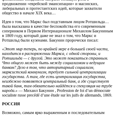
продвижении «еврейской эмансипации» и масонских,
либеральных и протестантских идей, которые захватили
общество в начале XIX века…
Идея о том, что Маркс был подставным лицом Ротшильда…
была высказана в качестве беспокойства его современным
соперником в Первом Интернационале Михаилом Бакуниным
в 1869 году, который даже не знал о том, что Маркс и
Ротшильд были кузенами. Бакунин пророчески писал:
«Этот мир теперь, по крайней мере в большей своей части,
находится в распоряжении Маркса, с одной стороны, и
Ротшильда — с другой. Это может показаться странным.
Что общего может быть между социализмом и ведущим
банком? Дело в том, что авторитарный социализм,
марксистский коммунизм, требует сильной централизации
государства. А там, где есть централизация государства,
неизбежно появляется центральный банк, а где существует
такой банк, там обязательно найдётся и спекуляция на труде
народа.»
— Михаил Бакунин , Profession de foi d’un démocrate
socialiste russe precédé d’une étude sur les juifs de allemands, 1869.
РОССИЯ
Возможно, самым ярко выраженным и последовательным