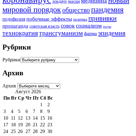
медицина
маски
локдаун
мировой порядок
пандемия
общество
прививки
побочные эффекты
педофилия
политика
совок
социализм
пропаганда
советская власть
тесты
трансгуманизм
эпидемия
технократия
фарма
Рубрики
Рубрики
Архив
Архив
Август 2026
Пн
Вт
Ср
Чт
Пт
Сб
Вс
1
2
3
4
5
6
7
8
9
10
11
12
13
14
15
16
17
18
19
20
21
22
23
24
25
26
27
28
29
30