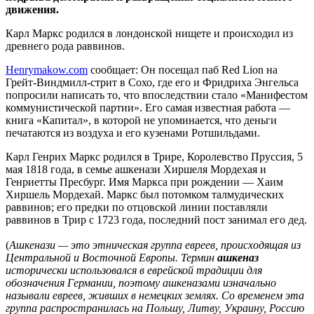
движения.
Карл Маркс родился в лондонской нищете и происходил из
древнего рода раввинов.
Henrymakow.com
сообщает: Он посещал паб Red Lion на
Грейт-Виндмилл-стрит в Сохо, где его и Фридриха Энгельса
попросили написать то, что впоследствии стало «Манифестом
коммунистической партии». Его самая известная работа —
книга «Капитал», в которой не упоминается, что деньги
печатаются из воздуха и его кузенами Ротшильдами.
Карл Генрих Маркс родился в Трире, Королевство Пруссия, 5
мая 1818 года, в семье ашкенази Хиршеля Мордехая и
Генриетты Пресбург. Имя Маркса при рождении — Хаим
Хиршель Мордехай. Маркс был потомком талмудических
раввинов; его предки по отцовской линии поставляли
раввинов в Трир с 1723 года, последний пост занимал его дед.
(
Ашкенази — это этническая группа евреев, происходящая из
Центральной и Восточной Европы. Термин
ашкеназ
исторически использовался в еврейской традиции для
обозначения Германии, поэтому ашкеназами изначально
называли евреев, живших в немецких землях. Со временем эта
группа распространилась на Польшу, Литву, Украину, Россию