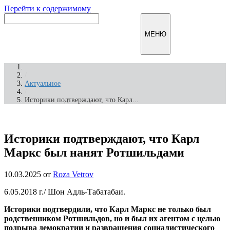
Перейти к содержимому
Инфомирск
МЕНЮ
/
Актуальное
/
Историки подтверждают, что Карл...
Историки подтверждают, что Карл
Маркс был нанят Ротшильдами
10.03.2025
от
Roza Vetrov
6.05.2018 г./ Шон Адль-Табатабаи.
Историки подтвердили, что Карл Маркс не только был
родственником Ротшильдов, но и был их агентом с целью
подрыва демократии и развращения социалистического