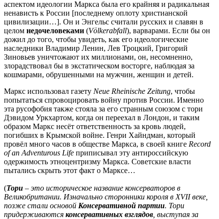
аспектом идеологии Маркса была его крайняя и радикальная
ненависть к России [последнему оплоту христианской
цивилизации…]. Он и Энгельс считали русских и славян в
целом
недочеловеками
(
Völkerabfall
), варварами. Если бы он
дожил до того, чтобы увидеть, как его идеологические
наследники Владимир Ленин, Лев Троцкий, Григорий
Зиновьев уничтожают их миллионами, он, несомненно,
злорадствовал бы в экстатическом восторге, наблюдая за
кошмарами, обрушенными на мужчин, женщин и детей.
Маркс использовал газету
Neue Rheinische Zeitung
, чтобы
попытаться спровоцировать войну против России. Именно
эта русофобия также стояла за его странным союзом с тори
Дэвидом Уркхартом, когда он переехал в Лондон, и таким
образом Маркс несёт ответственность за кровь людей,
погибших в Крымской войне. Генри Хайндман, который
провёл много часов в обществе Маркса, в своей книге
Record
of an Adventurous Life
приписывал эту антироссийскую
одержимость этноцентризму Маркса. Советские власти
пытались скрыть этот факт о Марксе…
(
Тори
– это историческое название консерваторов в
Великобритании. Изначально сторонники короля в XVII веке,
позже стали основой
Консервативной партии
. Тори
придерживаются
консервативных взглядов
, выступая за