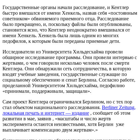
Государственные органы начали расследование, и Кентлер
быстро вмешался от имени Хенкель, назвав себя «постоянным
советником» обвиняемого приемного отца. Расследование
было прекращено, и, поскольку файлы были опубликованы,
становится ясно, что Кентлер неоднократно вмешивался от
имени Хенкель. Хенкель была лишь одним из многих
педофилов, к которым были переданы приемные дети.
Исследователи из Университета Хильдесхайма провели
обширное исследование программы. Они провели интервью с
жертвами, о чем говорили несколько человек после смерти
Кентлера. Они обнаружили сеть сотрудничества, в которую
входят учебные заведения, государственные служащие по
социальному обеспечению и сенат Берлина. Согласно работе,
проделанной Университетом Хильдесхайма, педофилию
«принимали, поддерживали, защищали».
Сам проект Кентлера ограничивался Берлином, но с тех пор
стал объектом национального расследования.
Berliner Zeitung,
локальная печать и интернет — издание
, сообщает об этом
развитии в мае, заявив , «масштабы и число жертв
эксперимента остаются неизвестными, хотя Берлин уже
выплачивает компенсацию двум жертвам».»