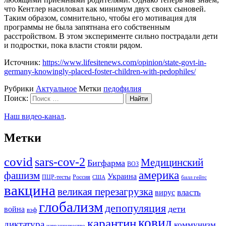
что Кентлер насиловал как минимум двух своих сыновей.
Таким образом, сомнительно, чтобы его мотивация для
программы не была запятнана его собственным
расстройством. В этом эксперименте сильно пострадали дети
и подростки, пока власти стояли рядом.
Источник:
https://www.lifesitenews.com/opinion/state-govt-in-
germany-knowingly-placed-foster-children-with-pedophiles/
Рубрики
Актуальное
Метки
педофилия
Поиск:
Наш видео-канал
.
Метки
covid
sars-cov-2
Медицинский
Бигфарма
ВОЗ
америка
фашизм
Украина
ПЦР-тесты
Россия
США
билл гейтс
вакцина
великая перезагрузка
вирус
власть
глобализм
депопуляция
дети
война
вэф
ковид
карантин
диктатура
коммунизм
извращенчество