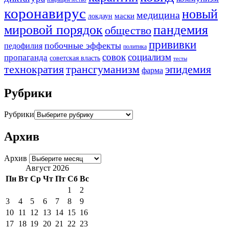
коронавирус
новый
медицина
маски
локдаун
мировой порядок
пандемия
общество
прививки
побочные эффекты
педофилия
политика
совок
социализм
пропаганда
советская власть
тесты
трансгуманизм
эпидемия
технократия
фарма
Рубрики
Рубрики
Архив
Архив
Август 2026
Пн
Вт
Ср
Чт
Пт
Сб
Вс
1
2
3
4
5
6
7
8
9
10
11
12
13
14
15
16
17
18
19
20
21
22
23