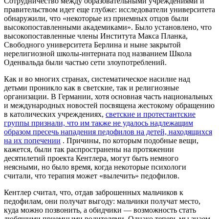
Сотрудничество между образовательными учреждениями и
правительством идет еще глубже: исследователи университета
обнаружили, что «некоторые из приемных отцов были
высокопоставленными академиками». Было установлено, что
высокопоставленные члены Института Макса Планка,
Свободного университета Берлина и ныне закрытой
нерелигиозной школы-интерната под названием Школа
Оденвальда были частью сети злоупотреблений.
Как и во многих странах, систематическое насилие над
детьми проникло как в светские, так и религиозные
организации. В Германии, хотя основная часть национальных
и международных новостей посвящена жестокому обращению
в католических учреждениях,
светские и протестантские
группы признали, что им также не удалось надлежащим
образом пресечь нападения педофилов на детей, находящихся
на их попечении
. Причины, по которым подобные вещи,
кажется, были так распространены на протяжении
десятилетий проекта Кентлера, могут быть немного
неясными, но было время, когда некоторые психологи
считали, что терапия может «вылечить» педофилов.
Кентлер считал, что, отдав заброшенных мальчиков к
педофилам, они получат выгоду: мальчики получат место,
куда можно позвонить, а обидчики — возможность стать
любящими приемными родителями. Однако теперь мы знаем,