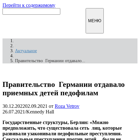
Перейти к содержимому
Инфомирск
МЕНЮ
/
Актуальное
/
Правительство Германии отдавало...
Правительство Германии отдавало
приемных детей педофилам
30.12.2022
02.09.2021
от
Roza Vetrov
26.07.2021/Kennedy Hall
Государственные структуры, Берлин: «Можно
предположить, что существовала сеть лиц, которые
развивали узаконивали педофильные преступления.
Сексуальные преступления против детей были не