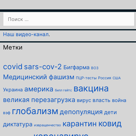
Поиск:
Наш видео-канал
.
Метки
covid
sars-cov-2
Бигфарма
ВОЗ
Медицинский фашизм
ПЦР-тесты
Россия
США
вакцина
америка
Украина
билл гейтс
великая перезагрузка
власть
вирус
война
глобализм
депопуляция
дети
вэф
ковид
карантин
диктатура
извращенчество