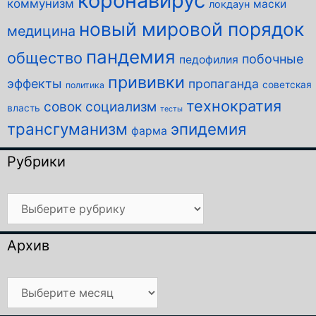
коронавирус
коммунизм
маски
локдаун
новый мировой порядок
медицина
пандемия
общество
побочные
педофилия
прививки
эффекты
пропаганда
советская
политика
технократия
совок
социализм
власть
тесты
трансгуманизм
эпидемия
фарма
Рубрики
Рубрики
Архив
Архив