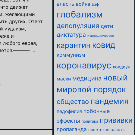
власть
война
вэф
 что движет
глобализм
и, желающими
ить других. Ответ
депопуляция
дети
й иудаизм,
диктатура
беже и
извращенчество
ковид
 любого еврея,
карантин
няется.———- …
коммунизм
коронавирус
локдаун
новый
медицина
маски
м
мировой порядок
пандемия
общество
побочные
педофилия
прививки
эффекты
политика
пропаганда
советская власть