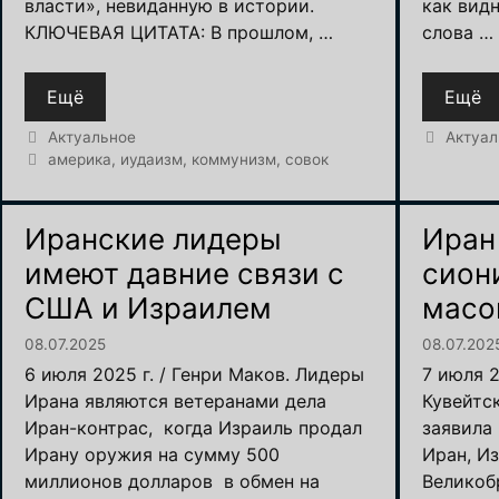
власти», невиданную в истории.
как вид
КЛЮЧЕВАЯ ЦИТАТА: В прошлом, …
слова …
Ещё
Ещё
Рубрики
Рубрик
Актуальное
Актуал
Метки
америка
,
иудаизм
,
коммунизм
,
совок
Иранские лидеры
Иран
имеют давние связи с
сион
США и Израилем
масо
08.07.2025
08.07.202
6 июля 2025 г. / Генри Маков. Лидеры
7 июля 2
Ирана являются ветеранами дела
Кувейтс
Иран-контрас, когда Израиль продал
заявила 
Ирану оружия на сумму 500
Иран, И
миллионов долларов в обмен на
Великоб