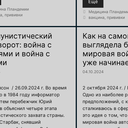
Ещё
и
ина Пландемии
Рубрики
Медицина Пландем
на
,
прививки
Метки
вакцина
,
прививки
унистический
Как на само
ворот: война с
выглядела б
ями и война с
мировая во
ми
уже начина
4
04.10.2024
сон ​ / 26.09.2024 г. Во время
2 октября 2024 г. /
ю в 1984 году информатор
Одно из наиболее 
затем перебежчик Юрий
предположений, с 
в объяснил четыре этапа
сталкиваюсь в сфе
стического захвата страны.
это идея о том, чт
Старбак, снявший
мировая война авт