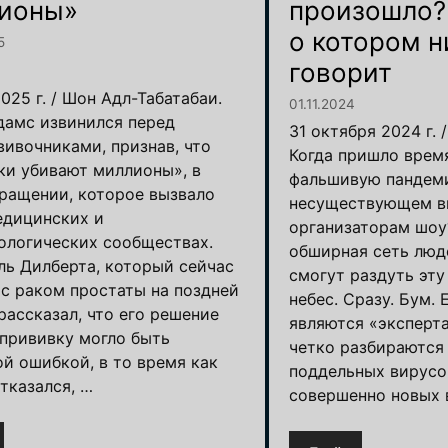
ионы»
произошло? 
о котором н
5
говорит
025 г. / Шон Адл-Табатабаи.
01.11.2024
дамс извинился перед
31 октября 2024 г. 
вивочниками, признав, что
Когда пришло врем
ки убивают миллионы», в
фальшивую пандеми
ращении, которое вызвало
несуществующем ви
едицинских и
организаторам шоу
ологических сообществах.
обширная сеть люд
ль Дилберта, который сейчас
смогут раздуть эт
 с раком простаты на поздней
небес. Сразу. Бум. 
рассказал, что его решение
являются «эксперт
 прививку могло быть
четко разбираются
ой ошибкой, в то время как
поддельных вирусо
отказался, …
совершенно новых 