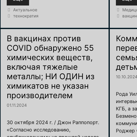
Рубрики
Рубрик
Актуальное
Медиц
Метки
Метки
технократия
вакци
В вакцинах против
Комм
COVID обнаружено 55
пере
химических веществ,
семь
включая тяжелые
деть
металлы; НИ ОДИН из
10.10.202
химикатов не указан
производителем
Рода Уил
интервь
01.11.2024
КГБ, а 
Безмено
30 октября 2024 г. / Джон Раппопорт.
коммуни
«Согласно исследованию,
Роджер 
опубликованному на прошлой неделе