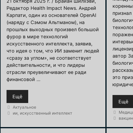
21 октября 2025 г. / Брайан Шилхэви,
коренны
Редактор Health Impact News. Андрей
признал
Карпати, один из основателей OpenAI
биологи
(наряду с Сэмом Альтманом), на
техноло
прошлых выходных произвел большой
поражен
фурор в мире технологий
интервь
искусственного интеллекта, заявив,
лицензи
что идея о том, что ИИ заменит людей
автор З
«сразу за углом», не соответствует
биологи
действительности, и что лидеры
рассказ
отрасли преувеличивают ее ради
это приз
финансовой …
юридиче
Ещё
Ещё
Рубрики
Актуальное
Рубрик
Медиц
Метки
ии
,
искусственный интеллект
Метки
вакци