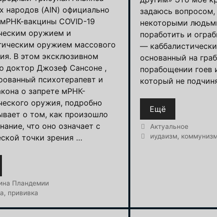
х народов (AIN) официально
задаюсь вопросом,
 мРНК-вакцины COVID-19
некоторыми людьм
ческим оружием и
поработить и ограб
гическим оружием массового
— каббалистически
ия. В этом эксклюзивном
основанный на гра
ю доктор Джозеф Сансоне ,
порабощении гоев и
рованный психотерапевт и
который не подчи
акона о запрете мРНК-
ческого оружия, подробно
Ещё
ывает о том, как произошло
нание, что оно означает с
Рубрики
Актуальное
Метки
иудаизм
,
коммуниз
ской точки зрения …
и
ина Пландемии
на
,
прививка