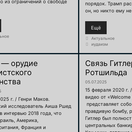
но из ограничений о свободе
порядок. Трамп рас
он, но никто ему не
Ещё
и
ьное
Рубрики
Актуальное
Метки
иудаизм
 — орудие
Связь Гитле
истского
Ротшильда
нства
05.07.2025
15 февраля 2020 г. 
5
видео от «Welcome t
025 г. / Генри Маков.
представляет соб
кий исследователь Аиша Ршед
правдивую бомбу, 
в интервью 2018 года, что
Гитлер был полнос
зраиль, Америка,
центральных банкир
ритания, Франция и