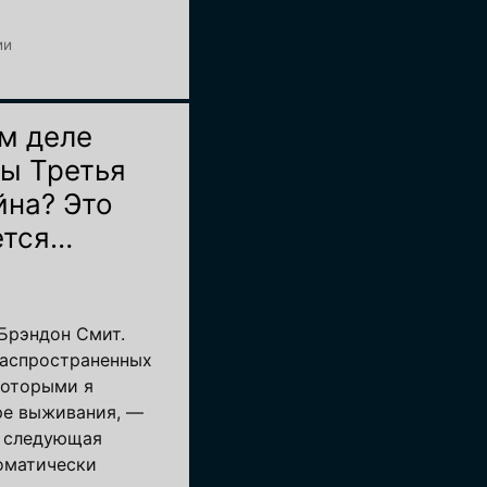
ии
м деле
ы Третья
йна? Это
ется…
 Брэндон Смит.
распространенных
которыми я
ре выживания, —
о следующая
оматически