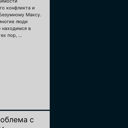
димости
го конфликта и
 Безумному Максу.
многие люди
е находимся в
ех пор, …
роблема с