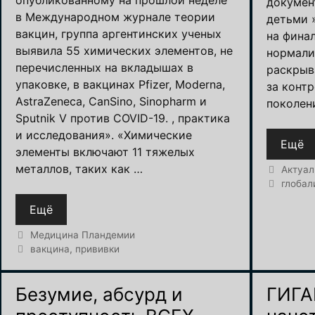
докумен
в Международном журнале теории
детьми 
вакцин, группа аргентинских ученых
на фина
выявила 55 химических элементов, не
нормали
перечисленных на вкладышах в
раскрыв
упаковке, в вакцинах Pfizer, Moderna,
за конт
AstraZeneca, CanSino, Sinopharm и
поколен
Sputnik V против COVID-19. , практика
и исследования». «Химические
Ещё
элементы включают 11 тяжелых
металлов, таких как …
Рубрик
Актуал
Метки
глобал
Ещё
Рубрики
Медицина Пландемии
Метки
вакцина
,
прививки
Безумие, абсурд и
ГИГА