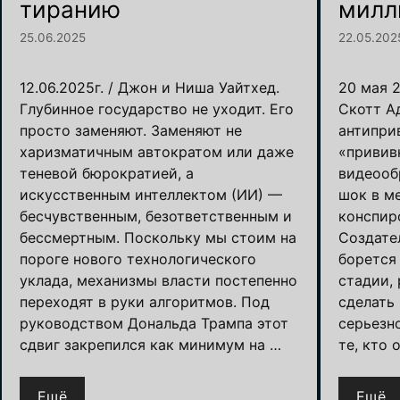
тиранию
милл
25.06.2025
22.05.202
12.06.2025г. / Джон и Ниша Уайтхед.
20 мая 2
Глубинное государство не уходит. Его
Скотт А
просто заменяют. Заменяют не
антипри
харизматичным автократом или даже
«привив
теневой бюрократией, а
видеооб
искусственным интеллектом (ИИ) —
шок в м
бесчувственным, безответственным и
конспир
бессмертным. Поскольку мы стоим на
Создате
пороге нового технологического
борется
уклада, механизмы власти постепенно
стадии, 
переходят в руки алгоритмов. Под
сделать
руководством Дональда Трампа этот
серьезн
сдвиг закрепился как минимум на …
те, кто 
Ещё
Ещё