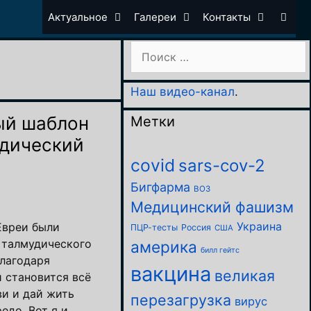
Актуальное
Галереи
Контакты
Поиск:
Наш видео-канал
.
ый шаблон
Метки
удический
covid
sars-cov-2
Бигфарма
ВОЗ
Медицинский фашизм
Украина
 Евреи были
ПЦР-тесты
Россия
США
 талмудического
америка
билл гейтс
благодаря
вакцина
великая
 становится всё
ви и дай жить
перезагрузка
вирус
едо. Вот я и