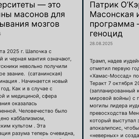
ерситеты — это
Патрик О’Кэ
ны масонов для
Масонская 
ывания мозгов
программа 
геноцид
5
28.08.2025
та 2025 г. Шапочка с
й и черная мантия означают,
Трамп, надев иудей
ускники невольно получили
отметил первую го
ое звание. (сатанинская)
«Хамас-Моссад» по
инация . Начинается новый
Теракт 7 октября 2
год. Как и в случае с
(запланированный к
ой и медициной, сфера
мировой войны) с 
ания оказалась
могилы лидера иуд
ченной. Человечество было
превосходства Мен
ено каббализмом,
который выступал 
ским культом . Эта
апокалипсис, чтоб
ация разума теперь очевидна,
«неверных» и созд