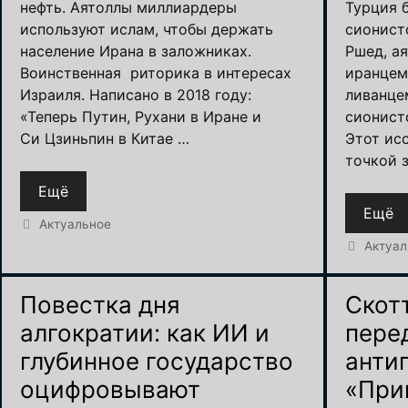
нефть. Аятоллы миллиардеры
Турция 
используют ислам, чтобы держать
сионист
население Ирана в заложниках.
Ршед, а
Воинственная риторика в интересах
иранцем
Израиля. Написано в 2018 году:
ливанце
«Теперь Путин, Рухани в Иране и
сионист
Си Цзиньпин в Китае …
Этот ис
точкой 
Ещё
Ещё
Рубрики
Актуальное
Рубрик
Актуал
Повестка дня
Скот
алгократии: как ИИ и
пере
глубинное государство
анти
оцифровывают
«При