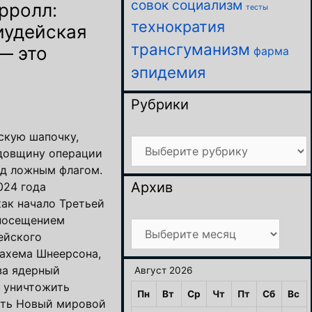
совок
социализм
рролл:
тесты
технократия
иудейская
трансгуманизм
— это
фарма
эпидемия
Рубрики
скую шапочку,
Рубрики
довщину операции
д ложным флагом.
Архив
024 года
ак начало Третьей
посещением
Архив
ейского
ахема Шнеерсона,
за ядерный
Август 2026
ы уничтожить
Пн
Вт
Ср
Чт
Пт
Сб
Вс
ать Новый мировой