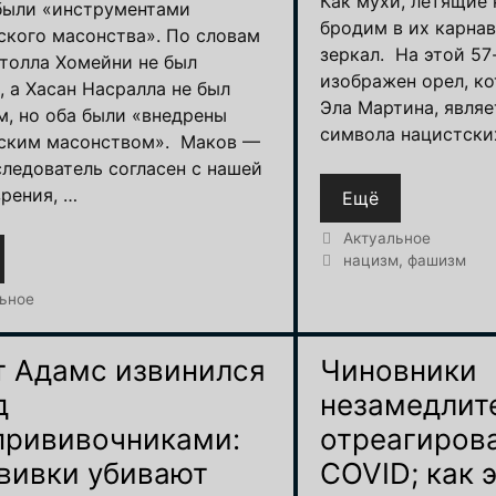
Как мухи, летящие 
были «инструментами
бродим в их карна
ского масонства». По словам
зеркал. На этой 57
ятолла Хомейни не был
изображен орел, ко
, а Хасан Насралла не был
Эла Мартина, являе
м, но оба были «внедрены
символа нацистски
ским масонством». Маков —
следователь согласен с нашей
зрения, …
Ещё
Рубрики
Актуальное
Метки
нацизм
,
фашизм
и
ьное
т Адамс извинился
Чиновники
д
незамедлит
прививочниками:
отреагиров
вивки убивают
COVID; как 