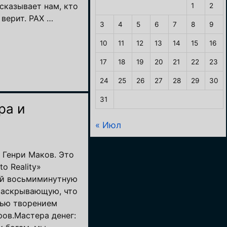
сказывает нам, кто
1
2
 верит. PAX …
3
4
5
6
7
8
9
10
11
12
13
14
15
16
17
18
19
20
21
22
23
24
25
26
27
28
29
30
31
ра и
« Июл
/ Генри Маков. Это
o Reality»
ой восьмиминутную
раскрывающую, что
тью творением
ов.Мастера денег: