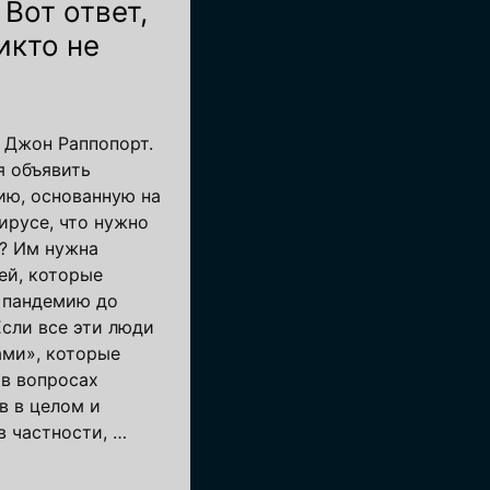
Вот ответ,
икто не
/ Джон Раппопорт.
я объявить
ю, основанную на
русе, что нужно
? Им нужна
ей, которые
у пандемию до
Если все эти люди
ами», которые
 в вопросах
в в целом и
в частности, …