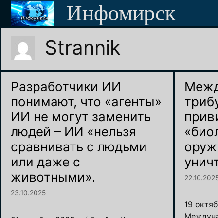
Перейти
Инфомирск
к
содержимому
Strannik
Разработчики ИИ
Межд
понимают, что «агенты»
триб
ИИ не могут заменить
прив
людей – ИИ «нельзя
«био
сравнивать с людьми
оруж
или даже с
унич
животными».
22.10.202
23.10.2025
19 октяб
Междуна