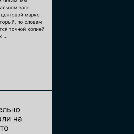
к богам, мы
вальном зале
-центовой марке
торый, по словам
тся точной копией
х …
ельно
али на
это