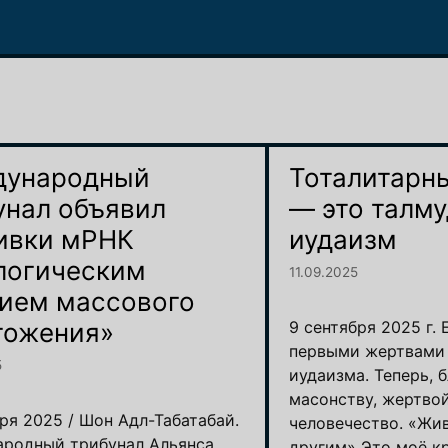
ународный
Тоталитарн
унал объявил
— это талм
ивки мРНК
иудаизм
логическим
11.09.2025
ием массового
тожения»
9 сентября 2025 г.
первыми жертвами
5
иудаизма. Теперь, 
масонству, жертвой
ря 2025 / Шон Адл-Табатабай.
человечество. «Жи
родный трибунал Альянса
другим» Это моё кр