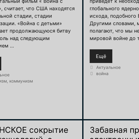
тальный фильм « Война с
приведет к необхо
», считает, что США находятся
глобального ядерно
льной стадии, стадии
исхода, подобного
зации. «Война с детьми»
Другими словами, 
ает продолжающуюся битву
полагают, что мы н
роль над следующим
мировой войне до т
ием …
Ещё
Рубрики
Актуальное
Метки
война
и
ьное
изм
,
коммунизм
НСКОЕ сокрытие
Забавная п