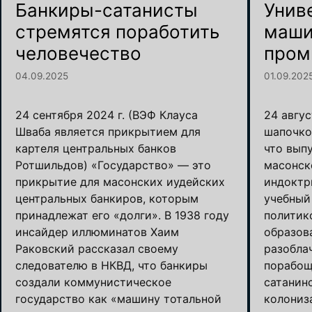
Банкиры-сатанисты
Унив
стремятся поработить
маши
человечество
пром
04.09.2025
01.09.202
24 сентября 2024 г. (ВЭФ Клауса
24 авгус
Шваба является прикрытием для
шапочко
картеля центральных банков
что вып
Ротшильдов) «Государство» — это
масонск
прикрытие для масонских иудейских
индоктр
центральных банкиров, которым
учебный 
принадлежат его «долги». В 1938 году
политик
инсайдер иллюминатов Хаим
образов
Раковский рассказал своему
разобла
следователю в НКВД, что банкиры
порабощ
создали коммунистическое
сатанин
государство как «машину тотальной
колониз