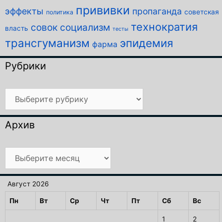
прививки
эффекты
пропаганда
советская
политика
технократия
совок
социализм
власть
тесты
трансгуманизм
эпидемия
фарма
Рубрики
Рубрики
Архив
Архив
Август 2026
Пн
Вт
Ср
Чт
Пт
Сб
Вс
1
2