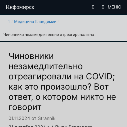
Перейти
Инфомирск
МЕНЮ
к
содержимому
/
Медицина Пландемии
/
Чиновники незамедлительно отреагировали на...
Чиновники
незамедлительно
отреагировали на COVID;
как это произошло? Вот
ответ, о котором никто не
говорит
01.11.2024
от
Strannik
31 октября 2024 г. / Джон Раппопорт.