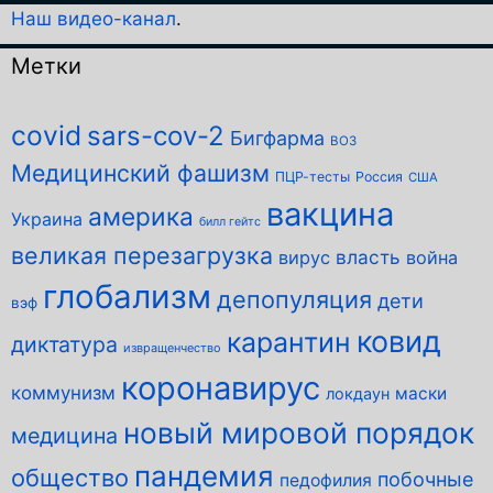
Наш видео-канал
.
Метки
covid
sars-cov-2
Бигфарма
ВОЗ
Медицинский фашизм
ПЦР-тесты
Россия
США
вакцина
америка
Украина
билл гейтс
великая перезагрузка
власть
вирус
война
глобализм
депопуляция
дети
вэф
ковид
карантин
диктатура
извращенчество
коронавирус
коммунизм
маски
локдаун
новый мировой порядок
медицина
пандемия
общество
побочные
педофилия