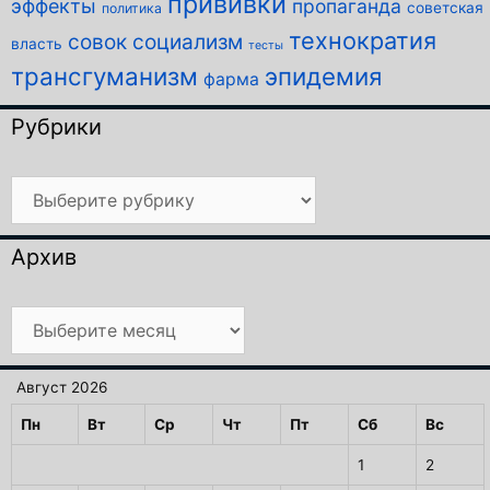
прививки
эффекты
пропаганда
советская
политика
технократия
совок
социализм
власть
тесты
трансгуманизм
эпидемия
фарма
Рубрики
Рубрики
Архив
Архив
Август 2026
Пн
Вт
Ср
Чт
Пт
Сб
Вс
1
2