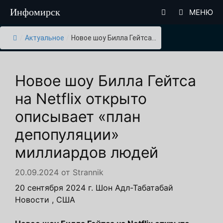
Перейти
Инфомирск
МЕНЮ
к
содержимому
/
Актуальное
/
Новое шоу Билла Гейтса...
Новое шоу Билла Гейтса
на Netflix открыто
описывает «план
депопуляции»
миллиардов людей
20.09.2024
от
Strannik
20 сентября 2024 г. Шон Адл-Табатабай
Новости , США