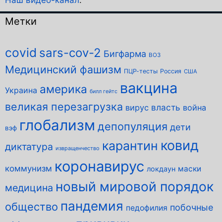
Наш видео-канал
.
Метки
covid
sars-cov-2
Бигфарма
ВОЗ
Медицинский фашизм
ПЦР-тесты
Россия
США
вакцина
америка
Украина
билл гейтс
великая перезагрузка
власть
вирус
война
глобализм
депопуляция
дети
вэф
ковид
карантин
диктатура
извращенчество
коронавирус
коммунизм
маски
локдаун
новый мировой порядок
медицина
пандемия
общество
побочные
педофилия