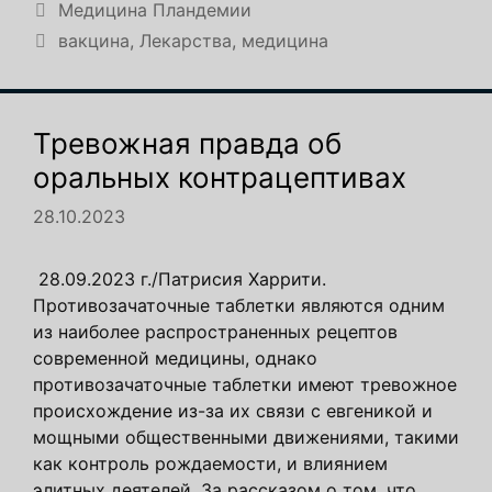
Рубрики
Медицина Пландемии
Метки
вакцина
,
Лекарства
,
медицина
Тревожная правда об
оральных контрацептивах
28.10.2023
28.09.2023 г./Патрисия Харрити.
Противозачаточные таблетки являются одним
из наиболее распространенных рецептов
современной медицины, однако
противозачаточные таблетки имеют тревожное
происхождение из-за их связи с евгеникой и
мощными общественными движениями, такими
как контроль рождаемости, и влиянием
элитных деятелей. За рассказом о том, что