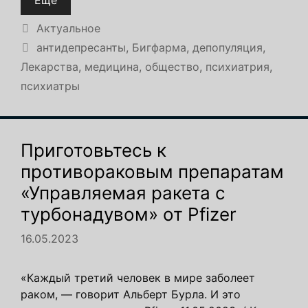
Рубрики
Актуальное
Метки
антидепресанты
,
Бигфарма
,
депопуляция
,
Лекарства
,
медицина
,
общество
,
психиатрия
,
психиатры
Приготовьтесь к
противораковым препаратам
«Управляемая ракета с
турбонадувом» от Pfizer
16.05.2023
«Каждый третий человек в мире заболеет
раком, — говорит Альберт Бурла. И это