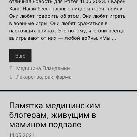
отличная новость для Pfizer. 11.05.2023. / Карен
Хант. Наши бесстрашные лидеры любят войну.
Они любят говорить об этом. Они любят играть
в военные игры. Они любят сражаться в
настоящих войнах. Это потому, что они всегда
выигрывают от них — любой войны. «Мы …
Ещё
Рубрики
Медицина Пландемии
Метки
Лекарства
,
рак
,
фарма
Памятка медицинским
блогерам, живущим в
мамином подвале
14.05.2021