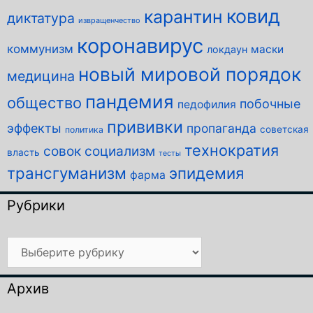
ковид
карантин
диктатура
извращенчество
коронавирус
коммунизм
маски
локдаун
новый мировой порядок
медицина
пандемия
общество
побочные
педофилия
прививки
эффекты
пропаганда
советская
политика
технократия
совок
социализм
власть
тесты
трансгуманизм
эпидемия
фарма
Рубрики
Рубрики
Архив