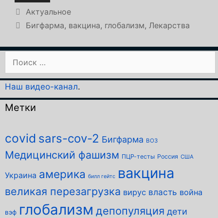
Рубрики
Актуальное
Метки
Бигфарма
,
вакцина
,
глобализм
,
Лекарства
Поиск:
Наш видео-канал
.
Метки
covid
sars-cov-2
Бигфарма
ВОЗ
Медицинский фашизм
ПЦР-тесты
Россия
США
вакцина
америка
Украина
билл гейтс
великая перезагрузка
власть
вирус
война
глобализм
депопуляция
дети
вэф