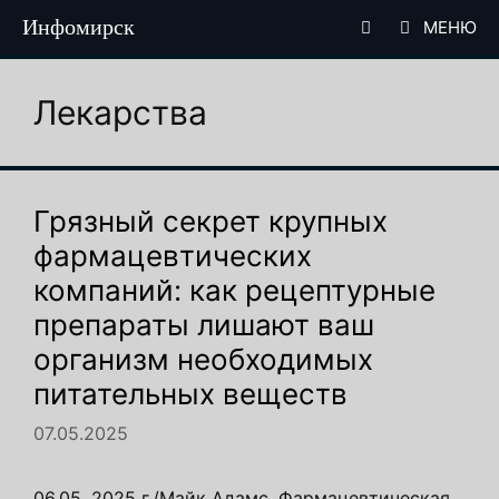
Перейти
Инфомирск
МЕНЮ
к
содержимому
Лекарства
Грязный секрет крупных
фармацевтических
компаний: как рецептурные
препараты лишают ваш
организм необходимых
питательных веществ
07.05.2025
06.05. 2025 г./Майк Адамс. Фармацевтическая