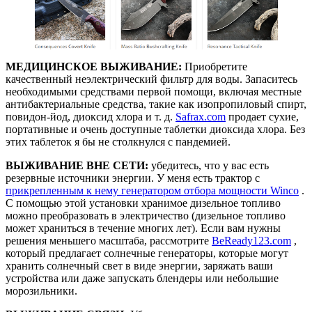
МЕДИЦИНСКОЕ ВЫЖИВАНИЕ:
Приобретите
качественный неэлектрический фильтр для воды. Запаситесь
необходимыми средствами первой помощи, включая местные
антибактериальные средства, такие как изопропиловый спирт,
повидон-йод, диоксид хлора и т. д.
Safrax.com
продает сухие,
портативные и очень доступные таблетки диоксида хлора. Без
этих таблеток я бы не столкнулся с пандемией.
ВЫЖИВАНИЕ ВНЕ СЕТИ:
убедитесь, что у вас есть
резервные источники энергии. У меня есть трактор с
прикрепленным к нему генератором отбора мощности Winco
.
С помощью этой установки хранимое дизельное топливо
можно преобразовать в электричество (дизельное топливо
может храниться в течение многих лет). Если вам нужны
решения меньшего масштаба, рассмотрите
BeReady123.com
,
который предлагает солнечные генераторы, которые могут
хранить солнечный свет в виде энергии, заряжать ваши
устройства или даже запускать блендеры или небольшие
морозильники.