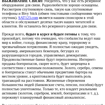
ВЫЖИВАНИЕ СВЯЗИ:
Убедитесь, что у вас есть резервное
оборудование для связи. Радиолюбители хорошо оснащены.
Рассмотрим спутниковую связь, такую ​​как спутниковые
телефоны и Bivy Stick (обмен текстовыми сообщениями через
спутник).
SAT123.com
является нашим спонсором в этой
области и обслуживает десятки тысяч наших читателей и
клиентов. Не останьтесь без резервного решения для связи.
Прежде всего,
будьте в курсе и будьте готовы
к тому, что
произойдет, потому что очевидно, что глобалисты ведут наш
мир к войне, голоду, финансовому краху, терроризму и
чрезвычайным потрясениям. Я полностью ожидаю увидеть,
например, американских беженцев, бегущих из
разрушающихся городов, управляемых демократами.
Продовольственные банки будут переполнены. Интернет-
продажа боеприпасов, скорее всего, будет запрещена в
соответствии с военным положением. Золото, серебро, семена
и боеприпасы станут обычными предметами бартера на
местном уровне, а криптовалюта будет выполнять роль
транзакций на расстоянии. Жизненные сбережения
большинства людей (банковские счета, пенсии, пособия) будут
полностью уничтожены. Только те, кто владеет реальными
активами (золотом, серебром, землей, боеприпасами и т. д.),
переживут планируемый финансовый апокалипсис.