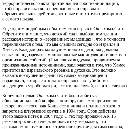
террористического акта против нашей собственной нации,
чтобы правительство и военные могли оправдать
обременительные действия, которые они хотели предпринять
с самого начала.
Еще одним подобным событием стал взрыв в Оклахома-Сити.
Обратите внимание, что детский сад в выбранном здании
рассказал истории о «взорванных младенцах», что в точности
перекликается с тем, что мы слышим сегодня об Израиле и
Хамасе. Каждый раз, когда упоминаются дети, вы должны
серьезно подозревать эмоциональные манипуляции и ложную
организацию событий. (Нынешняя выдумка, продвигаемая
произраильскими источниками, заключается в том, что Хамас
приготовил израильского ребенка в духовке. Это должно
вызвать возмущение среди тех самых американцев и
израильтян, которые открыто оправдывают убийство
младенцев в утробе матери, кстати, на случай, если ты следил)
Конечной целью Оклахома-Сити было добиться
общенациональной конфискации оружия. Это произошло
вскоре после того, как Конгресс принял и подписал закон о
запрете на штурмовое оружие в 1994 году. Срок действия
этого закона истек в 2004 году. С тех пор продажи AR-15
резко возросли, и теперь любой, кто утверждает, что
гражданам не нужно огнестрельное оружие для самозащиты,