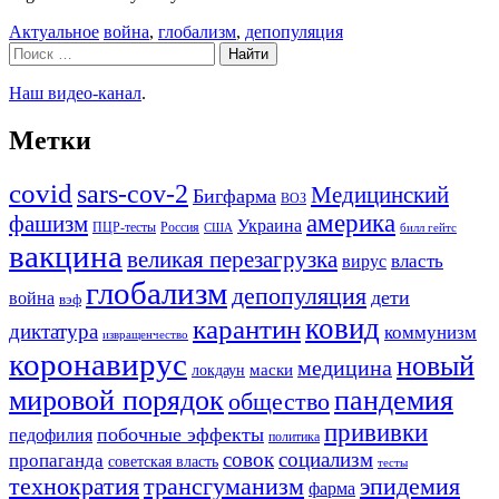
Рубрики
Метки
Актуальное
война
,
глобализм
,
депопуляция
Поиск:
Наш видео-канал
.
Метки
covid
sars-cov-2
Медицинский
Бигфарма
ВОЗ
америка
фашизм
Украина
ПЦР-тесты
Россия
США
билл гейтс
вакцина
великая перезагрузка
вирус
власть
глобализм
депопуляция
дети
война
вэф
ковид
карантин
диктатура
коммунизм
извращенчество
коронавирус
новый
медицина
маски
локдаун
мировой порядок
пандемия
общество
прививки
побочные эффекты
педофилия
политика
совок
социализм
пропаганда
советская власть
тесты
трансгуманизм
эпидемия
технократия
фарма