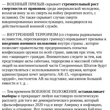
— ВОЕННЫЙ ПРИЗЫВ скрывает
стремительный рост
смертности от прививок
среди американской молодежи,
возлагая вину за их смерть на войну (вероятнее всего, с
исламом). Он также скрывает случаи смерти
вакцинированных военнослужащих, находящихся на
действительной военной службе.
— ВНУТРЕННИЙ ТЕРРОРИЗМ (со стороны радикальных
исламистов, пересекающих границу) оправдывает призывы к
введению военного положения
внутри страны , которое
позволяет правительству предпринимать попытки
конфискации оружия по всей стране, заявляя при этом, что
оно «защищает» граждан. Внимательно следите за тем, как
предстоящие акты саботажа, терроризма и массовой гибели
людей на континентальной части Соединенных Штатов будут
осуществляться с использованием того оружия, которое
администрация хочет запретить: AR-15, «призрачных
орудий», пистолетов AR на подставке, магазинов большой
емкости и т. д. .
— Тем временем ВОЕННОЕ ПОЛОЖЕНИЕ
останавливает
выборы
и прекращает любую настоящую политическую
расплату для того же демократического режима, который
сфальсифицировал 2020 год и вверг Америку в инфляцию,
войну и отчаяние. Вот почему чиновники режима Байдена