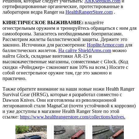
Решения, которые следует учитывать:
ARKseedkits.com
и
сертифицированные органические, протестированные в
лаборатории ведра Ranger на
HealthRangerStore.com
.
КИНЕТИЧЕСКОЕ ВЫЖИВАНИЕ:
владейте
огнестрельным оружием и тренируйтесь обращаться с ним для
самообороны. Запаситесь необходимыми боеприпасами.
Рассмотрим жилеты баллистической защиты. Держите это
законно. Источники для рассмотрения:
HopliteArmor.com
для
баллистических жилетов.
На сайте ShieldArms.com
можно
найти Glock, складные винтовки AR-15 и
высококачественные магазины, совместимые с Glock. (Код
скидки «Рейнджер» сэкономит вам 10% на всем.) Носите с
собой огнестрельное оружие там, где это законно и
практично.
Также обратите внимание на наши новые ножи Health Ranger
Survival Gear (HRSG), которые я разработал совместно с
Dawson Knives. Они изготовлены из революционной
легированной стали MagnaCut (почти устойчивой к коррозии)
и уже доступны в магазине Health Ranger Store по этой
ссылке:
https://www.healthrangerstore.com/collections/knives.