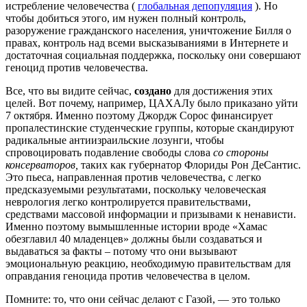
истребление человечества (
глобальная депопуляция
). Но
чтобы добиться этого, им нужен полный контроль,
разоружение гражданского населения, уничтожение Билля о
правах, контроль над всеми высказываниями в Интернете и
достаточная социальная поддержка, поскольку они совершают
геноцид против человечества.
Все, что вы видите сейчас,
создано
для достижения этих
целей. Вот почему, например, ЦАХАЛу было приказано уйти
7 октября. Именно поэтому Джордж Сорос финансирует
пропалестинские студенческие группы, которые скандируют
радикальные антиизраильские лозунги, чтобы
спровоцировать подавление свободы слова
со стороны
консерваторов,
таких как губернатор Флориды Рон ДеСантис.
Это пьеса, направленная против человечества, с легко
предсказуемыми результатами, поскольку человеческая
неврология легко контролируется правительствами,
средствами массовой информации и призывами к ненависти.
Именно поэтому вымышленные истории вроде «Хамас
обезглавил 40 младенцев» должны были создаваться и
выдаваться за факты – потому что они вызывают
эмоциональную реакцию, необходимую правительствам для
оправдания геноцида против человечества в целом.
Помните: то, что они сейчас делают с Газой, — это только