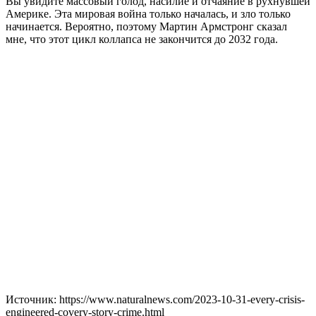
Вы увидите массовый голод, насилие и отчаяние в рухнувшей
Америке. Эта мировая война только началась, и зло только
начинается. Вероятно, поэтому Мартин Армстронг сказал
мне, что этот цикл коллапса не закончится до 2032 года.
Источник: https://www.naturalnews.com/2023-10-31-every-crisis-
engineered-covery-story-crime.html