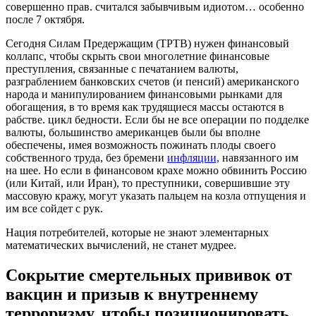
совершенно прав. считался забывчивым идиотом… особенно
после 7 октября.
Сегодня Силам Предержащим (TPTB) нужен финансовый
коллапс, чтобы скрыть свои многолетние финансовые
преступления, связанные с печатанием валюты,
разграблением банковских счетов (и пенсий) американского
народа и манипулированием финансовыми рынками для
обогащения, в то время как трудящиеся массы остаются в
рабстве. цикл бедности. Если бы не все операции по подделке
валюты, большинство американцев были бы вполне
обеспечены, имея возможность пожинать плоды своего
собственного труда, без бремени
инфляции,
навязанного им
на шее. Но если в финансовом крахе можно обвинить Россию
(или Китай, или Иран), то преступники, совершившие эту
массовую кражу, могут указать пальцем на козла отпущения и
им все сойдет с рук.
Нация потребителей, которые не знают элементарных
математических вычислений, не станет мудрее.
Сокрытие смертельных прививок от
вакцин и призыв к внутреннему
терроризму, чтобы позиционировать