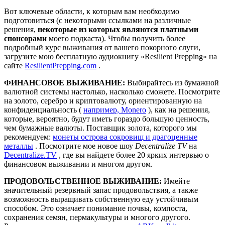
Вот ключевые области, к которым вам необходимо
подготовиться (с некоторыми ссылками на различные
решения,
некоторые из которых являются платными
спонсорами
моего подкаста). Чтобы получить более
подробный курс выживания от вашего покорного слуги,
загрузите мою бесплатную аудиокнигу «Resilient Prepping» на
сайте
ResilientPrepping.com
.
ФИНАНСОВОЕ ВЫЖИВАНИЕ:
Выбирайтесь из бумажной
валютной системы настолько, насколько сможете. Посмотрите
на золото, серебро и криптовалюту, ориентированную на
конфиденциальность (
например, Monero
), как на решения,
которые, вероятно, будут иметь гораздо большую ценность,
чем бумажные валюты. Поставщик золота, которого мы
рекомендуем:
монеты острова сокровищ и драгоценные
металлы
. Посмотрите мое новое шоу
Decentralize TV
на
Decentralize.TV
, где вы найдете более 20 ярких интервью о
финансовом выживании и многом другом.
ПРОДОВОЛЬСТВЕННОЕ ВЫЖИВАНИЕ:
Имейте
значительный резервный запас продовольствия, а также
возможность выращивать собственную еду устойчивым
способом. Это означает понимание почвы, компоста,
сохранения семян, пермакультуры и многого другого.