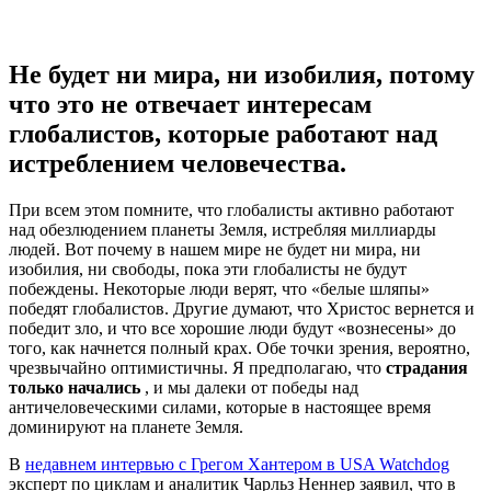
Не будет ни мира, ни изобилия, потому
что это не отвечает интересам
глобалистов, которые работают над
истреблением человечества.
При всем этом помните, что глобалисты активно работают
над обезлюдением планеты Земля, истребляя миллиарды
людей. Вот почему в нашем мире не будет ни мира, ни
изобилия, ни свободы, пока эти глобалисты не будут
побеждены. Некоторые люди верят, что «белые шляпы»
победят глобалистов. Другие думают, что Христос вернется и
победит зло, и что все хорошие люди будут «вознесены» до
того, как начнется полный крах. Обе точки зрения, вероятно,
чрезвычайно оптимистичны. Я предполагаю, что
страдания
только начались
, и мы далеки от победы над
античеловеческими силами, которые в настоящее время
доминируют на планете Земля.
В
недавнем интервью с Грегом Хантером в USA Watchdog
эксперт по циклам и аналитик Чарльз Неннер заявил, что в