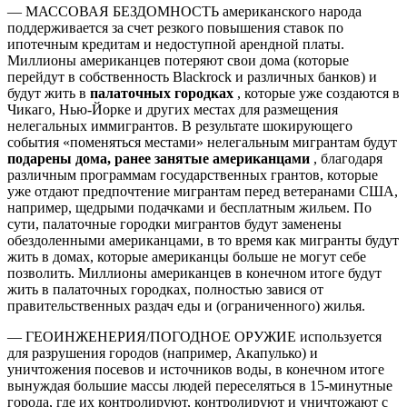
— МАССОВАЯ БЕЗДОМНОСТЬ американского народа
поддерживается за счет резкого повышения ставок по
ипотечным кредитам и недоступной арендной платы.
Миллионы американцев потеряют свои дома (которые
перейдут в собственность Blackrock и различных банков) и
будут жить в
палаточных городках
, которые уже создаются в
Чикаго, Нью-Йорке и других местах для размещения
нелегальных иммигрантов. В результате шокирующего
события «поменяться местами» нелегальным мигрантам будут
подарены дома, ранее занятые американцами
, благодаря
различным программам государственных грантов, которые
уже отдают предпочтение мигрантам перед ветеранами США,
например, щедрыми подачками и бесплатным жильем. По
сути, палаточные городки мигрантов будут заменены
обездоленными американцами, в то время как мигранты будут
жить в домах, которые американцы больше не могут себе
позволить. Миллионы американцев в конечном итоге будут
жить в палаточных городках, полностью завися от
правительственных раздач еды и (ограниченного) жилья.
— ГЕОИНЖЕНЕРИЯ/ПОГОДНОЕ ОРУЖИЕ используется
для разрушения городов (например, Акапулько) и
уничтожения посевов и источников воды, в конечном итоге
вынуждая большие массы людей переселяться в 15-минутные
города, где их контролируют, контролируют и уничтожают с