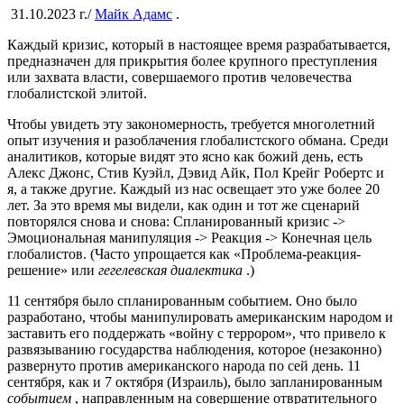
31.10.2023 г
./
Майк Адамс
.
Каждый кризис, который в настоящее время разрабатывается,
предназначен для прикрытия более крупного преступления
или захвата власти, совершаемого против человечества
глобалистской элитой.
Чтобы увидеть эту закономерность, требуется многолетний
опыт изучения и разоблачения глобалистского обмана. Среди
аналитиков, которые видят это ясно как божий день, есть
Алекс Джонс, Стив Куэйл, Дэвид Айк, Пол Крейг Робертс и
я, а также другие. Каждый из нас освещает это уже более 20
лет. За это время мы видели, как один и тот же сценарий
повторялся снова и снова: Спланированный кризис ->
Эмоциональная манипуляция -> Реакция -> Конечная цель
глобалистов. (Часто упрощается как «Проблема-реакция-
решение» или
гегелевская диалектика
.)
11 сентября было спланированным событием. Оно было
разработано, чтобы манипулировать американским народом и
заставить его поддержать «войну с террором», что привело к
развязыванию государства наблюдения, которое (незаконно)
развернуто против американского народа по сей день. 11
сентября, как и 7 октября (Израиль), было запланированным
событием
, направленным на совершение отвратительного