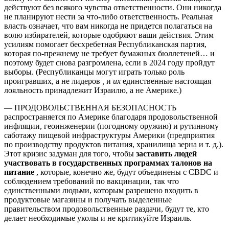
действуют без всякого чувства ответственности. Они никогда
не планируют нести за что-либо ответственность. Реальная
власть означает, что вам никогда не придется полагаться на
волю избирателей, которые одобряют ваши действия. Этим
усилиям помогает бесхребетная Республиканская партия,
которая по-прежнему не требует бумажных бюллетеней… и
поэтому будет снова разгромлена, если в 2024 году пройдут
выборы. (Республиканцы могут играть только роль
проигравших, а не лидеров
,
и
их
единственные настоящая
лояльность принадлежит Израилю, а не Америке.)
— ПРОДОВОЛЬСТВЕННАЯ БЕЗОПАСНОСТЬ
распространяется по Америке благодаря продовольственной
инфляции, геоинженерии (погодному оружию) и рутинному
саботажу пищевой инфраструктуры Америки (предприятия
по производству продуктов питания, хранилища зерна и т. д.).
Этот кризис задуман для того, чтобы
заставить людей
участвовать в государственных программах талонов на
питание
, которые, конечно же, будут объединены с CBDC и
соблюдением требований по вакцинации, так что
единственными людьми, которым разрешено входить в
продуктовые магазины и получать выделенные
правительством продовольственные раздачи, будут те, кто
делает необходимые уколы и не критикуйте Израиль.