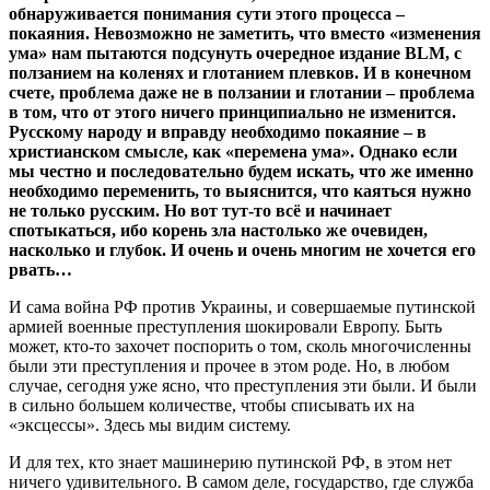
обнаруживается понимания сути этого процесса –
покаяния. Невозможно не заметить, что вместо «изменения
ума» нам пытаются подсунуть очередное издание BLM, с
ползанием на коленях и глотанием плевков. И в конечном
счете, проблема даже не в ползании и глотании – проблема
в том, что от этого ничего принципиально не изменится.
Русскому народу и вправду необходимо покаяние – в
христианском смысле, как «перемена ума». Однако если
мы честно и последовательно будем искать, что же именно
необходимо переменить, то выяснится, что каяться нужно
не только русским. Но вот тут-то всё и начинает
спотыкаться, ибо корень зла настолько же очевиден,
насколько и глубок. И очень и очень многим не хочется его
рвать…
И сама война РФ против Украины, и совершаемые путинской
армией военные преступления шокировали Европу. Быть
может, кто-то захочет поспорить о том, сколь многочисленны
были эти преступления и прочее в этом роде. Но, в любом
случае, сегодня уже ясно, что преступления эти были. И были
в сильно большем количестве, чтобы списывать их на
«эксцессы». Здесь мы видим систему.
И для тех, кто знает машинерию путинской РФ, в этом нет
ничего удивительного. В самом деле, государство, где служба