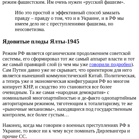
режим фашистским. Им очень нужен «русский фашизм».
Ибо это простой и эффективный способ замазать
правду – правду о том, что и в Украине, и в РФ мы
имеем дело не с преступлениями фашизма, но
неосоветизма.
Ядовитые плоды Ялты-1945
Режим РФ является органическим продолжением советской
системы, его сформировал тот же самый аппарат власти и тот
же самый правящий слой (о чем мы уже
говорили подробно
).
Сам Путин давно уже не скрывает, что ориентиром для него
является нынешний коммунистический Китай. Политическая,
а теперь уже и экономическая конфигурация РФ во многом
копирует КНР, и сходство это становится все более
очевидным. Та же самая «народная демократия» с
номинальной многопартийностью и де-факто однопартийным
авторитарным режимом, тяготеющим к тоталитаризму, те же
«рыночные механизмы», находящиеся под государственным
контролем, все более густым…
Наконец, когда мы говорим о военных преступлениях РФ в
Украине, то вовсе ни к чему всуе поминать Дирлевангера и
прочие СС.