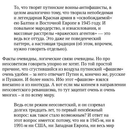
То, что творят путинские воины-антифашисты, в
целом аналогично тому, что творила непобедимая
и легендарная Красная армия в «освобождаемой»
ею Балтии и Восточной Европе в 1945 году. И
повальное мародерство, и изнасилования, и
массовые расстрелы «вражеских агентов» — это
ведь все оттуда. Это даже не поведенческий
паттерн, а настоящая традиция (об этом, впрочем,
нужно говорить отдельно).
Факты очевидны, логические связи очевидны. Но про
неосоветизм говорить упорно не хотят. По той простой
причине, что сгустившийся из воздуха путинский «фашизм»
очень удобен – за него отвечает Путин и, конечно же, русские
и Пушкин. И более никто. Ибо этот «фашизм» взялся
внезапно и из ниоткуда. А вот если мы копнем в направлении
неосоветского реваншизма, то тут зацепит очень и очень
многих – и по всему миру.
Ведь если режим неосоветский, и он созревал
долгих тридцать лет, то первый неизбежный
вопрос: как такое стало возможным? И ответ на
этот вопрос имеется: потому, что ни в 1945-м, ни в
1991-м ни США, ни Западная Европа, ни весь мир