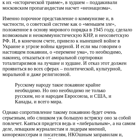
к их «исторической травме», в худшем – поддакивали
московским пропагандистам насчет «неонацизма».
Именно порочное представление о коммунизме и, в
частности, о советской системе как о «меньшем зле»,
положенное в основу мирового порядка в 1945 году, сделало
возможным и неокоммунистическую КНР, и неосоветскую
РФ. И, в конечном счете, привело к нынешней войне в
Украине и угрозе войны ядерной. И если мы говорим о
настоящем покаянии, о «перемене ума», то необходимо,
наконец, отказаться от аморальной сортировки
тоталитаризмов на лучшие и худшие. И отказ этот должен
проявиться во всех сферах – политической, культурной,
моральной и даже религиозной.
Русскому народу такое покаяние крайне
необходимо. Но оно необходимо не только
русским, но и народам Евросоюза, и США, и
Канады, и всего мира.
Однако сопротивление такому покаянию будет очень
серьезным, ибо слишком уж большую встряску оно за собой
повлечет. Каяться придется ведь и «либеральным», а на самом
деле, левацким журналистам и лидерам мнений,
кинорежиссерам и писателям, НКОшным заправилам и,