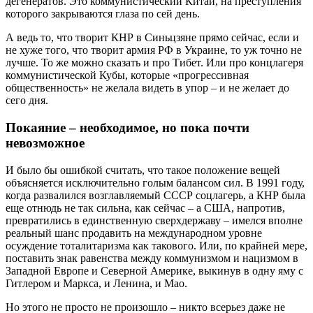
дегенератов. Это коммунистический Китай, на преступления
которого закрываются глаза по сей день.
А ведь то, что творит КНР в Синьцзяне прямо сейчас, если и
не хуже того, что творит армия РФ в Украине, то уж точно не
лучше. То же можно сказать и про Тибет. Или про концлагеря
коммунистической Кубы, которые «прогрессивная
общественность» не желала видеть в упор – и не желает до
сего дня.
Покаяние – необходимое, но пока почти
невозможное
И было бы ошибкой считать, что такое положение вещей
объясняется исключительно голым балансом сил. В 1991 году,
когда развалился возглавляемый СССР соцлагерь, а КНР была
еще отнюдь не так сильна, как сейчас – а США, напротив,
превратились в единственную сверхдержаву – имелся вполне
реальный шанс продавить на международном уровне
осуждение тоталитаризма как такового. Или, по крайней мере,
поставить знак равенства между коммунизмом и нацизмом в
Западной Европе и Северной Америке, выкинув в одну яму с
Гитлером и Маркса, и Ленина, и Мао.
Но этого не просто не произошло – никто всерьез даже не