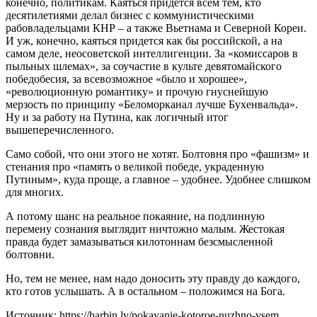
конечно, политикам. Каяться придется всем тем, кто
десятилетиями делал бизнес с коммунистическими
рабовладельцами КНР – а также Вьетнама и Северной Кореи.
И уж, конечно, каяться придется как бы российской, а на
самом деле, неосоветской интеллигенции. За «комиссаров в
пыльных шлемах», за соучастие в культе девятомайского
победобесия, за всевозможное «было и хорошее»,
«революционную романтику» и прочую гнуснейшую
мерзость по принципу «Беломорканал лучше Бухенвальда».
Ну и за работу на Путина, как логичный итог
вышеперечисленного.
Само собой, что они этого не хотят. Болтовня про «фашизм» и
стенания про «память о великой победе, украденную
Путиным», куда проще, а главное – удобнее. Удобнее слишком
для многих.
А потому шанс на реальное покаяние, на подлинную
перемену сознания выглядит ничтожно малым. Жестокая
правда будет замазываться килотоннам безсмысленной
болтовни.
Но, тем не менее, нам надо доносить эту правду до каждого,
кто готов услышать. А в остальном – положимся на Бога.
Источник: https://harbin.lv/pokayanie-kotoroe-nuzhno-vsem