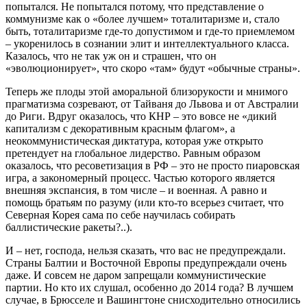
попытался. Не попытался потому, что представление о
коммунизме как о «более лучшем» тоталитаризме и, стало
быть, тоталитаризме где-то допустимом и где-то приемлемом
– укоренилось в сознании элит и интеллектуального класса.
Казалось, что не так уж он и страшен, что он
«эволюционирует», что скоро «там» будут «обычные страны».
Теперь же плоды этой аморальной близорукости и мнимого
прагматизма созревают, от Тайваня до Львова и от Австралии
до Риги. Вдруг оказалось, что КНР – это вовсе не «дикий
капитализм с декоративным красным флагом», а
неокоммунистическая диктатура, которая уже открыто
претендует на глобальное лидерство. Равным образом
оказалось, что ресоветизация в РФ – это не просто пиаровская
игра, а закономерный процесс. Частью которого является
внешняя экспансия, в том числе – и военная. А равно и
помощь братьям по разуму (или кто-то всерьез считает, что
Северная Корея сама по себе научилась собирать
баллистические ракеты?..).
И – нет, господа, нельзя сказать, что вас не предупреждали.
Страны Балтии и Восточной Европы предупреждали очень
даже. И совсем не даром запрещали коммунистические
партии. Но кто их слушал, особенно до 2014 года? В лучшем
случае, в Брюсселе и Вашингтоне снисходительно относились