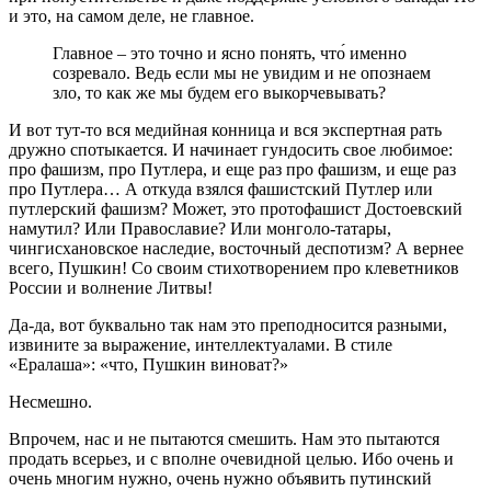
и это, на самом деле, не главное.
Главное – это точно и ясно понять, что́ именно
созревало. Ведь если мы не увидим и не опознаем
зло, то как же мы будем его выкорчевывать?
И вот тут-то вся медийная конница и вся экспертная рать
дружно спотыкается. И начинает гундосить свое любимое:
про фашизм, про Путлера, и еще раз про фашизм, и еще раз
про Путлера… А откуда взялся фашистский Путлер или
путлерский фашизм? Может, это протофашист Достоевский
намутил? Или Православие? Или монголо-татары,
чингисхановское наследие, восточный деспотизм? А вернее
всего, Пушкин! Со своим стихотворением про клеветников
России и волнение Литвы!
Да-да, вот буквально так нам это преподносится разными,
извините за выражение, интеллектуалами. В стиле
«Ералаша»: «что, Пушкин виноват?»
Несмешно.
Впрочем, нас и не пытаются смешить. Нам это пытаются
продать всерьез, и с вполне очевидной целью. Ибо очень и
очень многим нужно, очень нужно объявить путинский