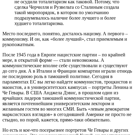
не осудили тоталитаризм как таковой. Потому, что
сделка Черчилля и Рузвельта со Сталиным создала
такой миропорядок, в котором по умолчанию
подразумевалось наличие более лучшего и более
худшего тоталитаризма.
Место последнего, понятно, досталось нацизму. А первого –
коммунизму. И он, как «более лучший», стал приемлемым и
рукопожатным.
После 1945 года в Европе нацистские партии – по крайней
мере, в открытой форме — стали невозможны. А
коммунистические вполне себе существовали и существуют
до сего дня. А в Италии и Франции компартии играли отнюдь
не последнюю роль в тамошней политике. Сегодня в
парламентах ЕС вы легко найдете коммунистов, троцкистов и
маоистов, а в университетских кампусах – портреты Ленина и
Че Гевары. В США Анджела Дэвис, в прошлом один из
ярчайших лидеров тамошней коммунистической партии,
является почтеннейшим университетским лектором и
желанным гостем во многих СМИ. Быть «левым демократом
марксистских взглядов» в сегодняшней Америке не просто не
стыдно, но порой, кажется, прямо-таки обязательно.
Но есть и кое-что посерьезнее портретов Че Гевары и других