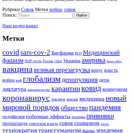
Рубрики
Совок
Метки
война
,
совок
Поиск:
Наш видео-канал
.
Метки
covid
sars-cov-2
Медицинский
Бигфарма
ВОЗ
америка
фашизм
Украина
ПЦР-тесты
Россия
США
билл гейтс
вакцина
великая перезагрузка
вирус
власть
глобализм
депопуляция
дети
война
вэф
ковид
карантин
диктатура
коммунизм
извращенчество
коронавирус
новый
медицина
маски
локдаун
мировой порядок
пандемия
общество
прививки
побочные эффекты
педофилия
политика
совок
социализм
пропаганда
советская власть
тесты
трансгуманизм
эпидемия
технократия
фарма