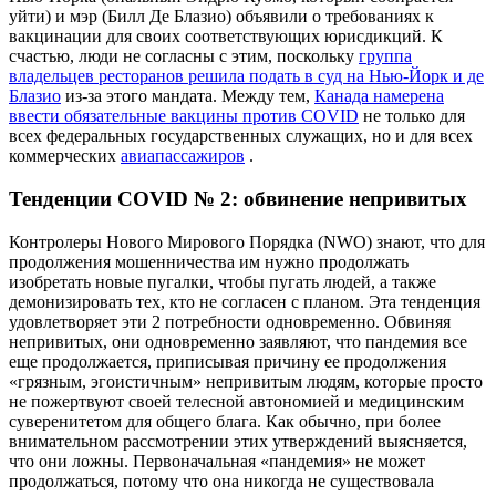
уйти) и мэр (Билл Де Блазио) объявили о требованиях к
вакцинации для своих соответствующих юрисдикций. К
счастью, люди не согласны с этим, поскольку
группа
владельцев ресторанов решила подать в суд на Нью-Йорк и де
Блазио
из-за этого мандата. Между тем,
Канада намерена
ввести обязательные вакцины против COVID
не только для
всех федеральных государственных служащих, но и для всех
коммерческих
авиапассажиров
.
Тенденции COVID № 2: обвинение непривитых
Контролеры Нового Мирового Порядка (NWO) знают, что для
продолжения мошенничества им нужно продолжать
изобретать новые пугалки, чтобы пугать людей, а также
демонизировать тех, кто не согласен с планом. Эта тенденция
удовлетворяет эти 2 потребности одновременно. Обвиняя
непривитых, они одновременно заявляют, что пандемия все
еще продолжается, приписывая причину ее продолжения
«грязным, эгоистичным» непривитым людям, которые просто
не пожертвуют своей телесной автономией и медицинским
суверенитетом для общего блага. Как обычно, при более
внимательном рассмотрении этих утверждений выясняется,
что они ложны. Первоначальная «пандемия» не может
продолжаться, потому что она никогда не существовала