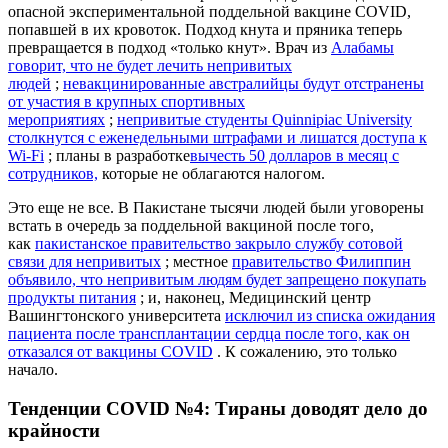
опасной экспериментальной поддельной вакцине COVID,
попавшей в их кровоток. Подход кнута и пряника теперь
превращается в подход «только кнут». Врач из
Алабамы
говорит, что не будет лечить непривитых
людей
;
невакцинированные австралийцы будут отстранены
от участия в крупных спортивных
мероприятиях
;
непривитые студенты Quinnipiac University
столкнутся с еженедельными штрафами и лишатся доступа к
Wi-Fi
; планы в разработке
вычесть 50 долларов в месяц с
сотрудников,
которые не облагаются налогом.
Это еще не все. В Пакистане тысячи людей были уговорены
встать в очередь за поддельной вакциной после того,
как
пакистанское правительство закрыло службу сотовой
связи для непривитых
; местное
правительство Филиппин
объявило, что непривитым людям будет запрещено покупать
продукты питания
; и, наконец, Медицинский центр
Вашингтонского университета
исключил из списка ожидания
пациента после трансплантации сердца после того, как он
отказался от вакцины COVID
. К сожалению, это только
начало.
Тенденции COVID №4: Тираны доводят дело до
крайности