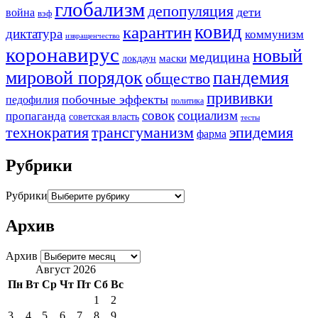
глобализм
депопуляция
дети
война
вэф
ковид
карантин
диктатура
коммунизм
извращенчество
коронавирус
новый
медицина
маски
локдаун
мировой порядок
пандемия
общество
прививки
побочные эффекты
педофилия
политика
совок
социализм
пропаганда
советская власть
тесты
трансгуманизм
эпидемия
технократия
фарма
Рубрики
Рубрики
Архив
Архив
Август 2026
Пн
Вт
Ср
Чт
Пт
Сб
Вс
1
2
3
4
5
6
7
8
9