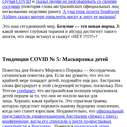
случая COVID
и
сказал людям не разговаривать со своими
соседями
(повторяя слова австралийских официальных лиц
несколькими неделями ранее).
А участник полета Southwest
Airlines сказал матери приклеить маску к лицу ее малыша!
Это наш сегодняшний мир.
Безумие — это новая норма.
В
какой момент глубокая тирания и абсурд достигнут такого
апогея, что люди встанут и скажут «НЕТ !!!!!!!»?
Тенденции COVID № 5: Маскировка детей
Повестка дня Нового Мирового Порядка — бессердечная,
сатанинская повестка дня. Если вы думаете, что это по
крайней мере пощадит детей, подумайте еще раз.
Австралия
снова фигурирует в этой следующей истории, поскольку Пол
Уотсон
сообщает,
что австралийская полиция опрыскивала
детей перцем за то, что они не носили маски для
лица.
Хорошо; какая храбрость. Это серьезная травма,
которую предстоит пережить нашему будущему поколению,
когда оно станет взрослым. Неудивительно, что
официальный
представитель здравоохранения Австралии сбежал с пресс-
конференции, когда его спросили о росте подростковых
самоубийств в Виктории
. Появился
ирландский отчет,