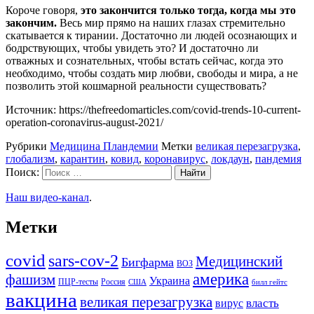
Короче говоря,
это закончится только тогда, когда мы это
закончим.
Весь мир прямо на наших глазах стремительно
скатывается к тирании. Достаточно ли людей осознающих и
бодрствующих, чтобы увидеть это? И достаточно ли
отважных и сознательных, чтобы встать сейчас, когда это
необходимо, чтобы создать мир любви, свободы и мира, а не
позволить этой кошмарной реальности существовать?
Источник: https://thefreedomarticles.com/covid-trends-10-current-
operation-coronavirus-august-2021/
Рубрики
Медицина Пландемии
Метки
великая перезагрузка
,
глобализм
,
карантин
,
ковид
,
коронавирус
,
локдаун
,
пандемия
Поиск:
Наш видео-канал
.
Метки
covid
sars-cov-2
Медицинский
Бигфарма
ВОЗ
америка
фашизм
Украина
ПЦР-тесты
Россия
США
билл гейтс
вакцина
великая перезагрузка
вирус
власть