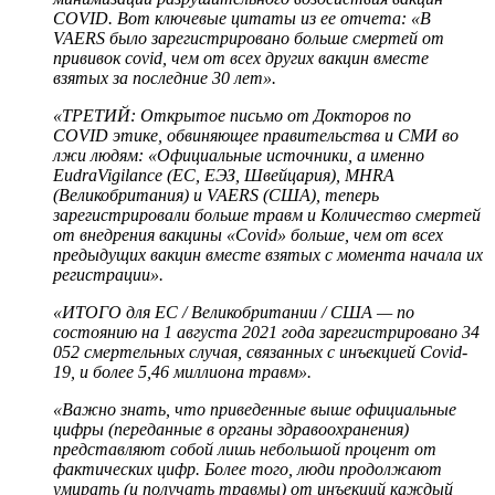
COVID. Вот ключевые цитаты из ее отчета:
«
В
VAERS было зарегистрировано больше смертей от
прививок covid, чем от всех других вакцин вместе
взятых за последние 30 лет».
«ТРЕТИЙ: Открытое письмо от Докторов по
COVID
этике
, обвиняющее правительства и СМИ во
лжи людям:
«Официальные источники, а именно
EudraVigilance (ЕС, ЕЭЗ, Швейцария), MHRA
(Великобритания) и VAERS (США), теперь
зарегистрировали больше травм и Количество смертей
от внедрения вакцины «Covid» больше, чем от всех
предыдущих вакцин вместе взятых с момента начала их
регистрации».
«ИТОГО для ЕС / Великобритании / США — по
состоянию на 1 августа 2021 года зарегистрировано 34
052 смертельных случая, связанных с инъекцией Covid-
19, и более 5,46 миллиона травм».
«Важно знать, что приведенные выше официальные
цифры (переданные в органы здравоохранения)
представляют собой лишь небольшой процент от
фактических цифр. Более того, люди продолжают
умирать (и получать травмы) от инъекций каждый