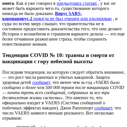
омега
. Как я уже говорил в
предыдущих статьях
, у вас не
может быть варианта чего-то, существование которого
никогда не было доказано.
Вирус SARS-
коронавирус-2
никогда не был очищен или изолирован
, и
суды по всему миру слышат, что правительства не в
состоянии предоставить доказательства того, что они делают.
Истории о волшебном и страшном варианте дельты — это еще
более отчаянное разжигание страха, чтобы сохранить
повествование живым.
Тенденции COVID № 10: травмы и смерти от
вакцинации с гору небесной высоты
Последняя тенденция, на которую следует обратить внимание,
— это рост числа раненых и убитых вакциной. Защита
здоровья детей
сообщает,
что менее чем за год
«VAERS было
сообщено о более чем 500 000 травм после вакцинации COVID
— почти треть всех сообщений, собранных за все три
десятилетия жизни системы».
Это именно то, что
официально входит в VAERS (Система сообщений о
побочных эффектах вакцин). Джон Раппопорт
сообщает,
что
число VAERS намного меньше реального. Вот несколько
отрывков: