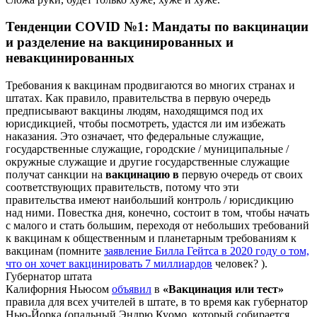
Тенденции COVID №1: Мандаты по вакцинации
и разделение на вакцинированных и
невакцинированных
Требования к вакцинам продвигаются во многих странах и
штатах. Как правило, правительства в первую очередь
предписывают вакцины людям, находящимся под их
юрисдикцией, чтобы посмотреть, удастся ли им избежать
наказания. Это означает, что федеральные служащие,
государственные служащие, городские / муниципальные /
окружные служащие и другие государственные служащие
получат санкции на
вакцинацию в
первую очередь от своих
соответствующих правительств, потому что эти
правительства имеют наибольший контроль / юрисдикцию
над ними. Повестка дня, конечно, состоит в том, чтобы начать
с малого и стать большим, переходя от небольших требований
к вакцинам к общественным и планетарным требованиям к
вакцинам (помните
заявление Билла Гейтса в 2020 году о том,
что он хочет вакцинировать 7 миллиардов
человек? ).
Губернатор штата
Калифорния Ньюсом
объявил
в
«Вакцинация или тест»
правила для всех учителей в штате, в то время как губернатор
Нью-Йорка (опальный Эндрю Куомо, который собирается