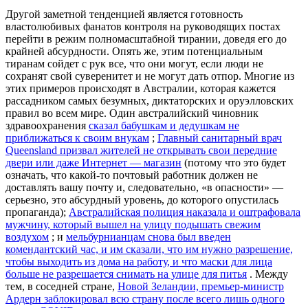
Другой заметной тенденцией является готовность
властолюбивых фанатов контроля на руководящих постах
перейти в режим полномасштабной тирании, доведя его до
крайней абсурдности. Опять же, этим потенциальным
тиранам сойдет с рук все, что они могут, если люди не
сохранят свой суверенитет и не могут дать отпор. Многие из
этих примеров происходят в Австралии, которая кажется
рассадником самых безумных, диктаторских и оруэлловских
правил во всем мире. Один австралийский чиновник
здравоохранения
сказал бабушкам и дедушкам не
приближаться к своим внукам
;
Главный санитарный врач
Queensland призвал жителей не открывать свои передние
двери или даже Интернет — магазин
(потому что это будет
означать, что какой-то почтовый работник должен не
доставлять вашу почту и, следовательно, «в опасности» —
серьезно, это абсурдный уровень, до которого опустилась
пропаганда);
Австралийская полиция наказала и оштрафовала
мужчину, который вышел на улицу подышать свежим
воздухом
; и
мельбурнианцам снова был введен
комендантский час, и им сказали, что им нужно разрешение,
чтобы выходить из дома на работу, и что маски для лица
больше не разрешается снимать на улице для питья
. Между
тем, в соседней стране,
Новой Зеландии, премьер-министр
Ардерн заблокировал всю страну после всего лишь одного