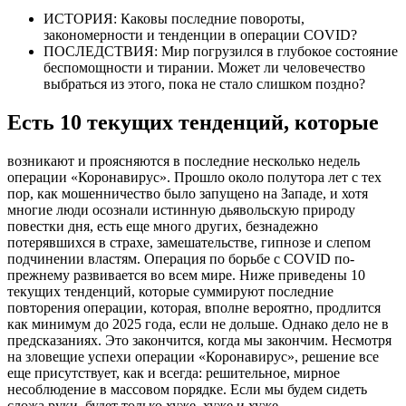
ИСТОРИЯ: Каковы последние повороты,
закономерности и тенденции в операции COVID?
ПОСЛЕДСТВИЯ:
Мир погрузился в глубокое состояние
беспомощности и тирании.
Может ли человечество
выбраться из этого, пока не стало слишком поздно?
Есть 10 текущих тенденций, которые
возникают и проясняются в последние несколько недель
операции «Коронавирус».
Прошло около полутора лет с тех
пор, как мошенничество было запущено на Западе, и хотя
многие люди осознали истинную дьявольскую природу
повестки дня, есть еще много других, безнадежно
потерявшихся в страхе, замешательстве, гипнозе и слепом
подчинении властям.
Операция по борьбе с COVID по-
прежнему развивается во всем мире. Ниже приведены 10
текущих тенденций, которые суммируют последние
повторения операции, которая, вполне вероятно, продлится
как минимум до 2025 года, если не дольше. Однако дело не в
предсказаниях. Это закончится, когда мы закончим. Несмотря
на зловещие успехи операции «Коронавирус», решение все
еще присутствует, как и всегда: решительное, мирное
несоблюдение в массовом порядке. Если мы будем сидеть
сложа руки, будет только хуже, хуже и хуже.