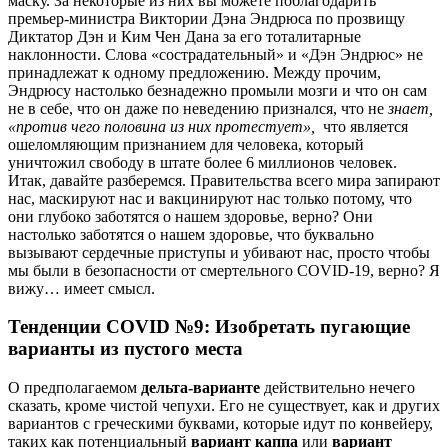
маску. За некоторые из них вы можете поблагодарить
премьер-министра Виктории Дэна Эндрюса по прозвищу
Диктатор Дэн и Ким Чен Дана за его тоталитарные
наклонности. Слова «сострадательный» и «Дэн Эндрюс» не
принадлежат к одному предложению. Между прочим,
Эндрюсу настолько безнадежно промыли мозги и что он сам
не в себе, что он даже по неведению признался, что не
знает,
«против чего половина из них протестует»,
что является
ошеломляющим признанием для человека, который
уничтожил свободу в штате более 6 миллионов человек.
Итак, давайте разберемся. Правительства всего мира запирают
нас, маскируют нас и вакцинируют нас только потому, что
они глубоко заботятся о нашем здоровье, верно? Они
настолько заботятся о нашем здоровье, что буквально
вызывают сердечные приступы и убивают нас, просто чтобы
мы были в безопасности от смертельного COVID-19, верно? Я
вижу… имеет смысл.
Тенденции COVID №9: Изобретать пугающие
варианты из пустого места
О предполагаемом
дельта-варианте
действительно нечего
сказать, кроме чистой чепухи. Его не существует, как и других
вариантов с греческими буквами, которые идут по конвейеру,
таких как потенциальный
вариант каппа
или
вариант