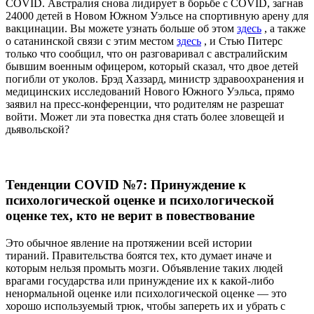
COVID. Австралия снова лидирует в борьбе с COVID, загнав
24000 детей в Новом Южном Уэльсе на спортивную арену для
вакцинации. Вы можете узнать больше об этом
здесь
, а также
о сатанинской связи с этим местом
здесь
, и Стью Питерс
только что сообщил, что он разговаривал с австралийским
бывшим военным офицером, который сказал, что двое детей
погибли от уколов. Брэд Хаззард, министр здравоохранения и
медицинских исследований Нового Южного Уэльса, прямо
заявил на пресс-конференции, что родителям не разрешат
войти.
Может ли эта повестка дня стать более зловещей и
дьявольской?
Тенденции COVID №7: Принуждение к
психологической оценке и психологической
оценке тех, кто не верит в повествование
Это обычное явление на протяжении всей истории
тираний. Правительства боятся тех, кто думает иначе и
которым нельзя промыть мозги. Объявление таких людей
врагами государства или принуждение их к какой-либо
ненормальной оценке или психологической оценке — это
хорошо используемый трюк, чтобы запереть их и убрать с