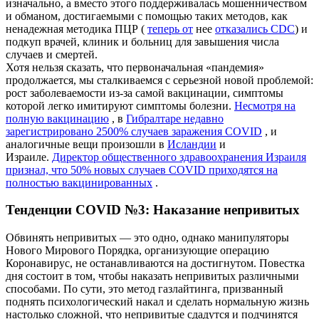
изначально, а вместо этого поддерживалась мошенничеством
и обманом, достигаемыми с помощью таких методов, как
ненадежная методика ПЦР (
теперь от
нее
отказались CDC
) и
подкуп врачей, клиник и больниц для завышения числа
случаев и смертей.
Хотя нельзя сказать, что первоначальная «пандемия»
продолжается, мы сталкиваемся с серьезной новой проблемой:
рост заболеваемости из-за самой вакцинации, симптомы
которой легко имитируют симптомы болезни.
Несмотря на
полную вакцинацию
, в
Гибралтаре недавно
зарегистрировано 2500% случаев заражения COVID
, и
аналогичные вещи произошли в
Исландии
и
Израиле.
Директор общественного здравоохранения Израиля
признал, что 50% новых случаев COVID приходятся на
полностью вакцинированных
.
Тенденции COVID №3: Наказание непривитых
Обвинять непривитых — это одно, однако манипуляторы
Нового Мирового Порядка, организующие операцию
Коронавирус, не останавливаются на достигнутом. Повестка
дня состоит в том, чтобы наказать непривитых различными
способами. По сути, это метод газлайтинга, призванный
поднять психологический накал и сделать нормальную жизнь
настолько сложной, что непривитые сдадутся и подчинятся