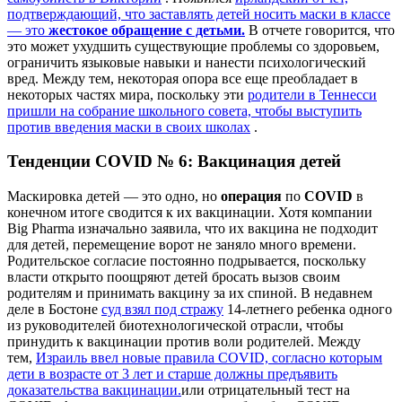
подтверждающий, что заставлять детей носить маски в классе
— это
жестокое обращение с детьми.
В отчете говорится, что
это может ухудшить существующие проблемы со здоровьем,
ограничить языковые навыки и нанести психологический
вред. Между тем, некоторая опора все еще преобладает в
некоторых частях мира, поскольку эти
родители в Теннесси
пришли на собрание школьного совета, чтобы выступить
против введения маски в своих школах
.
Тенденции COVID № 6: Вакцинация детей
Маскировка детей — это одно, но
операция
по
COVID
в
конечном итоге сводится к их вакцинации.
Хотя компании
Big Pharma изначально заявила, что их вакцина не подходит
для детей, перемещение ворот не заняло много времени.
Родительское согласие постоянно подрывается, поскольку
власти открыто поощряют детей бросать вызов своим
родителям и принимать вакцину за их спиной. В недавнем
деле в Бостоне
суд взял под стражу
14-летнего ребенка одного
из руководителей биотехнологической отрасли, чтобы
принудить к вакцинации против воли родителей. Между
тем,
Израиль ввел новые правила COVID, согласно которым
дети в возрасте от 3 лет и старше должны предъявить
доказательства вакцинации.
или отрицательный тест на