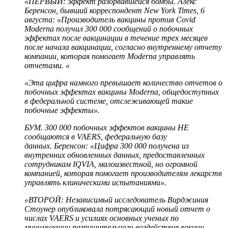
«ПЕРВЫЙ: эффект разорвавшейся бомбы. Алекс
Беренсон, бывший корреспондент New York Times, 6
августа: «Производитель вакцины против Covid
Moderna получил 300 000 сообщений о побочных
эффектах после вакцинации в течение трех месяцев
после начала вакцинации, согласно внутреннему отчету
компании, которая помогает Moderna управлять
отчетами. «
«Эта цифра намного превышает количество отчетов о
побочных эффектах вакцины Moderna, общедоступных
в федеральной системе, отслеживающей такие
побочные эффекты».
БУМ. 300 000 побочных эффектов вакцины НЕ
сообщаются в VAERS, федеральную базу
данных.
Беренсон: «Цифра 300 000 получена из
внутренних обновленных данных, предоставленных
сотрудникам IQVIA, малоизвестной, но огромной
компанией, которая помогает производителям лекарств
управлять клиническими испытаниями».
«ВТОРОЙ: Независимый исследователь Вирджиния
Стоунер опубликовала потрясающий новый отчет о
числах VAERS и усилиях основных ученых по
минимизации разрушительного воздействия вакцин