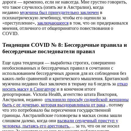
дороги — временно, если не навсегда. Мне грустно говорить,
что такое случилось (опять же в Австралии), когда
недавно
мужчина был принудительно заключен
в
психиатрическую лечебницу, чтобы его оценили за
«преступление»,
заключающееся
в том, что он придерживался
мнения, отличного от общепринятого повествования о
COVID.
Тенденции COVID № 8: Бессердечные правила и
бессердечные последователи правил
Еще одна тенденция — выработка строгих, совершенно
необоснованных и бессердечных правил в сочетании с
использованием бессердечных дронов для их соблюдения без
каких-либо сравнений и критического мышления. Британский
мужчина недавно был заключен в тюрьму на 6 недель за
отказ
носить маску в Сингапуре
и в конечном итоге
депортирован. Victoria Health, агентство штата Виктория,
Австралия, недавно
отклонило просьбу сиднейской женщины
быть с ее дочерью, которая выздоравливала от рака
, потому
что это потребовало бы пересечения государственной
границы. Австралийские головорезы в масках снова зашли
слишком далеко, когда они
вызвали сердечный приступ у
человека, пытаясь его арестовать.
… за то, что он не носил