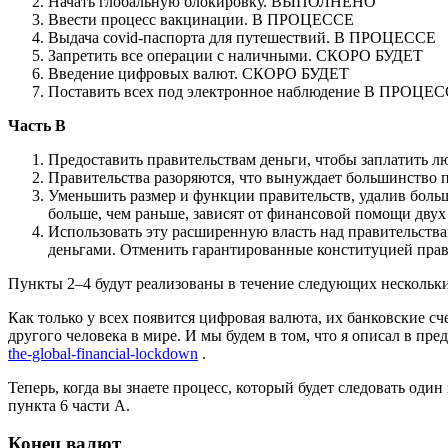
Начать глобальную блокировку. ВЫПОЛНЕНО
Ввести процесс вакцинации
. В ПРОЦЕССЕ
Выдача covid-паспорта для путешествий. В ПРОЦЕССЕ
Запретить все операции с наличными. СКОРО БУДЕТ
Введение цифровых валют
. СКОРО БУДЕТ
Поставить всех под электронное наблюдение В ПРОЦЕ
Часть B
Предоставить правительствам деньги, чтобы заплатить
Правительства разоряются, что вынуждает большинство
Уменьшить размер и функции правительств, удалив боль
больше, чем раньше, зависят от финансовой помощи двух 
Использовать эту расширенную власть над правительства
деньгами. Отменить гарантированные конституцией права
Пункты 2–4 будут реализованы в течение следующих нескольких 
Как только у всех появится цифровая валюта, их банковские с
другого человека в мире. И мы будем в том, что я описал в пр
the-global-financial-lockdown
.
Теперь, когда вы знаете процесс, который будет следовать оди
пункта 6 части A.
Конец валют