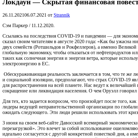
Локдаун — Скрытая финансовая повест
26.11.2021
06.07.2021
от
Strannik
Сэм Паркер / 11.12.2020.
Ссылаясь на последствия COVID-19 и пандемии — для экономик
сказал своим читателям в августе 2020 года: «Как бы ужасна 
двух семейств (Ротшильдов и Рокфеллеров), а именно Великой 
глобальную экономику, чтобы отказаться от нефтепродуктов и
таких как солнечная энергия и энергия ветра, которые использ
электроэнергию в ЕС.
Обескураживающая реальность заключается в том, что те же л
и социальной изоляции, предполагают, что страх COVID-19 яв
для распространения на всей планете.
Нас ведут к величайшей 
сокращение или ликвидация населения. О чем Оруэлл говорил в 
Для тех, кто задается вопросом, что произойдет после того, 
лидеры ведущей неправительственной организации по глобали
ожидать следующего. Эти люди решили использовать этот криз
3 июня на своем веб-сайте Давосский всемирный экономическ
перезагрузкой». Это влечет за собой использование ошеломляю
идеально согласуется с другой конкретной повесткой дня, а им