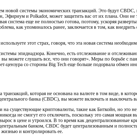
ем новой системы экономических транзакций. Это будут CBDC, 
, Эфириум и Polkadot, может защитить вас от их плана. Они не т
овая система еще не полностью готова, поэтому, ускоряя развер
блема, как упоминалось ранее, заключается в том, как внедрить
используете этот страх, говоря, что эта новая система необходи
истемы эпиднадзора. Конечно, есть отслеживание и отслеживани
, вы можете слушать все, что они говорят». Меры по борьбе с п
ет-цензура со стороны Big Tech еще больше подорвала обмен и
ма транзакций, которая не основана на валюте в том виде, в кото
ентрального банка (CBDC), вы можете включать и выключать ва
 на существующие криптовалюты, такие как Биткойн, но это не
никогда не смогут его отключить, поскольку это самая мощная в
о вырос в цене и утроился. В то время как децентрализованные 
 центральным банком, CBDC будет централизованным и полность
 жизнью и контролировать ее.