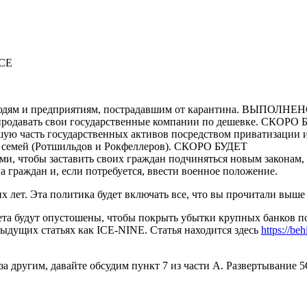
ССЕ
 людям и предприятиям, пострадавшим от карантина. ВЫПОЛНЕ
 продавать свои государственные компании по дешевке. СКОРО
шую часть государственных активов посредством приватизации 
семей (
Ротшильдов и Рокфеллеров
). СКОРО БУДЕТ
ми, чтобы заставить своих граждан подчиняться новым законам, 
 граждан и, если потребуется, ввести военное положение.
лет. Эта политика будет включать все, что вы прочитали выше и
чета будут опустошены, чтобы покрыть убытки крупных банков по
едыдущих статьях как ICE-NINE. Статья находится здесь
https://be
н за другим, давайте обсудим пункт 7 из части A. Развертывание