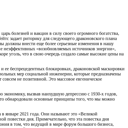
арь болезней и вакцин в силу своего огромного богатства,
Гейтс задает риторику для следующего драконовского плана
ь мы должны внести еще более серьезные изменения в нашу
айне неэффективных «возобновляемых источников энергии»,
коре уголь, что в свою очередь создало самые высокие цены на
 и ее беспрецедентных блокировках, драконовской маскировки
нтрольных мер социальной инженерии, которые предназначены
т совсем не позитивной. Это массовое евгеническое
ую экономику, вызвав наихудшую депрессию с 1930-х годов,
что обнародовали основные принципы того, что мы можно
в январе 2021 года. Они называют это «Великой
ой повестки дня. Примечательно, что эта повестка дня
рония в том, что ведущий в мире форум большого бизнеса,