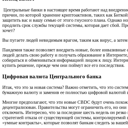
Центральные банки в настоящее время работают над внедрени
причин, по которой хранение криптоактивов, таких как Биткойн
защитить вас и вашу семью от этого гнусного плана. Однако н
продлить срок службы текущей системы, которая дает сбой. Про
хочет?
Вы пугаете людей невидимым врагом, таким как вирус, а затем 
Пандемия также позволяет внедрить новые, более инвазивные с
людей делать свою работу и получать образование в Интернете
собираться и обмениваться информацией лицом к лицу. Интерн
купить решение, прежде чем они поймут все его последствия.
Цифровая валюта Центрального банка
Итак, что это за новая система? Важно отметить, что это систе
бумажную валюту и заменив ее полностью цифровой валютой ц
Многие предполагают, что эти новые CBDC будут очень похожи
децентрализован. Правительства могут ограничить его, но они 
отключить. Интересно, что за последние шесть недель он резк
стратегией отказа от существующей системы, контролируемой
«умные контракты», которые позволят банкам следить за вашей