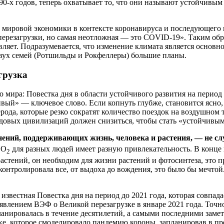
-х годов, теперь охватывает то, что они называют устойчивым р
 мировой экономики в контексте коронавируса и последующего 
ерезагрузки, но самая неотложная — это COVID-19». Таким обр
вляет. Подразумевается, что изменение климата является основ
 двух семей (Ротшильды и Рокфеллеры) большие планы.
грузка
ира: Повестка дня в области устойчивого развития на период д
вый» — ключевое слово. Если копнуть глубже, становится ясно, 
ода, которые резко сократят количество поездок на воздушном 
редовых цивилизаций должен снизиться, чтобы стать «устойчивы
нений, поддерживающих жизнь, человека и растения, — не сл
CO
для разных людей имеет разную привлекательность. В конце к
2
растений, он необходим для жизни растений и фотосинтеза, это
 контролировала все, от выдоха до вождения, это было бы мечтой
известная Повестка дня на период до 2021 года, которая совпада
влением ВЭФ о Великой перезагрузке в январе 2021 года. Точно
 планировалась в течение десятилетий, а самыми последними заме
ке, которое смоделировало пандемию короны, запланировав в пр