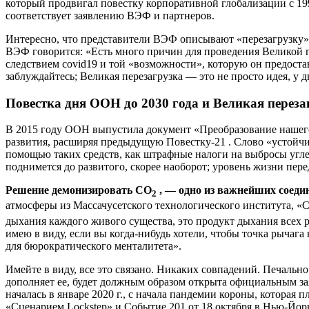
который продвигал повестку корпоративной глобализации с 1990
соответствует заявлению ВЭФ и партнеров.
Интересно, что представители ВЭФ описывают «перезагрузку»
ВЭФ говорится: «Есть много причин для проведения Великой п
следствием covid19 и той «возможности», которую он предоста
заблуждайтесь; Великая перезагрузка — это не просто идея, у
Повестка дня ООН до 2030 года и Великая переза
В 2015 году ООН выпустила документ «Преобразование нашего м
развития, расширяя предыдущую Повестку-21
.
Слово «устойчи
помощью таких средств, как штрафные налоги на выбросы углер
поднимется до развитого, скорее наоборот; уровень жизни пе
Решение демонизировать CO
, — одно из важнейших соеди
2
атмосферы из Массачусетского технологического института, «
дыхания каждого живого существа, это продукт дыхания всех 
имею в виду, если вы когда-нибудь хотели, чтобы точка рычага
для бюрократического менталитета».
Имейте в виду, все это связано. Никаких совпадений. Печально 
дополняет ее, будет должным образом открыта официальным зая
началась в январе 2020 г., с начала пандемии короны, которая
«Сценарием Lockstep» и Событие 201 от 18 октября в Нью-Йор