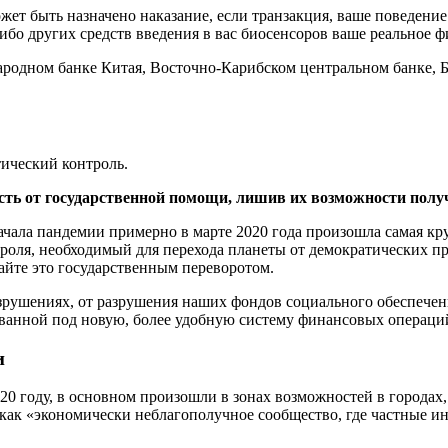
может быть назначено наказание, если транзакция, ваше поведен
о других средств введения в вас биосенсоров ваше реальное физ
дном банке Китая, Восточно-Карибском центральном банке, Банк
ический контроль.
сть от государственной помощи, лишив их возможности полу
ачала пандемии примерно в марте 2020 года произошла самая кру
роля, необходимый для перехода планеты от демократических пр
айте это государственным переворотом.
зрушениях, от разрушения наших фондов социального обеспечения
рованной под новую, более удобную систему финансовых операци
и
20 году, в основном произошли в зонах возможностей в городах
ак «экономически неблагополучное сообщество, где частные ин