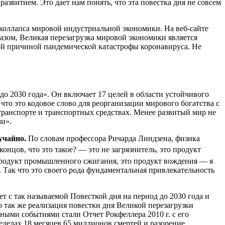
азвитием. Это дает нам понять, что эта повестка дня не совсем
коллапса мировой индустриальной экономики. На веб-сайте
азом, Великая перезагрузка мировой экономики является
ной причиной пандемической катастрофы коронавируса. Не
о 2030 года». Он включает 17 целей в области устойчивого
что это кодовое слово для реорганизации мирового богатства с
транспорте и транспортных средствах. Менее развитый мир не
ми».
учайно.
По словам профессора Ричарда Линдзена, физика
онцов, что это такое? — это не загрязнитель, это продукт
 продукт промышленного сжигания, это продукт вождения — я
. Так что это своего рода фундаментальная привлекательность
ет с так называемой Повесткой дня на период до 2030 года и
 так же реализация повестки дня Великой перезагрузки
тными событиями стали Отчет Рокфеллера 2010 г. с его
еделах 18 месяцев 65 миллионов смертей и разорение