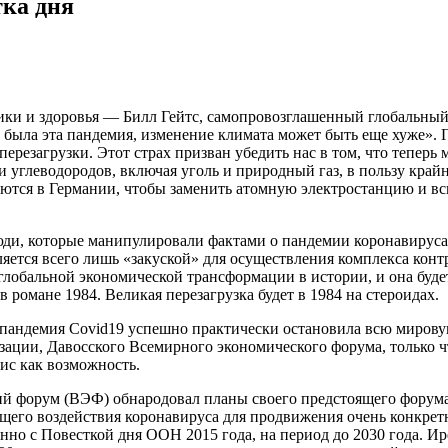
ка дня
и и здоровья — Билл Гейтс, самопровозглашенный глобальный ц
ни была эта пандемия, изменение климата может быть еще хуже».
перезагрузки. Этот с
трах призван убедить нас в том, что тепер
ли углеводородов, включая уголь и природный газ, в пользу кр
уются в Германии, чтобы заменить атомную электростанцию ​​и вс
юди, которые манипулировали фактами о пандемии коронавируса
ляется всего лишь «закуской» для осуществления комплекса ко
глобальной экономической трансформации в истории, и она буде
романе 1984. Великая перезагрузка будет в 1984 на стероидах.
как пандемия Covid19 успешно практически остановила всю миров
зации, Давосского Всемирного экономического форума, только 
ис как возможность.
ий форум (ВЭФ) обнародовал планы своего предстоящего форума 
щего воздействия коронавируса для продвижения очень конкретн
енно с Повесткой дня ООН 2015 года, на период до 2030 года. И