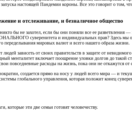
 запуска настоящей Пандемии короны. Все это говорит о том, ч
ежение и отслеживание, и безналичное общество
икто бы не захотел, если бы они поняли все ее разветвления — 
ЦИОНАЛЬНОГО суверенитета и индивидуальных прав? Здесь мы 
го переделывания мировых валют и всего нашего образа жизни.
т людей зависеть от своих правительств в защите от невидимого 
тадный менталитет включает поощрение уловки долгов до такой 
вои повседневные расходы на жизнь, пока они не откажутся от 
хнократии, создается прямо на носу у людей всего мира — и тек
системы глобального управления, которая положит конец сувере
и, которые эти две семьи готовят человечеству.