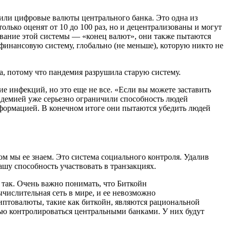
или цифровые валюты центрального банка. Это одна из
олько оценят от 10 до 100 раз, но и децентрализованы и могут
тывание этой системы — «конец валют», они также пытаются
 финансовую систему, глобально (не меньше), которую никто не
ма, потому что пандемия разрушила старую систему.
е инфекций, но это еще не все. «Если вы можете заставить
андемией уже серьезно ограничили способность людей
нформацией. В конечном итоге они пытаются убедить людей
ром мы ее знаем. Это система социального контроля. Удалив
шу способность участвовать в транзакциях.
 так. Очень важно понимать, что Биткойн
ычислительная сеть в мире, и ее невозможно
криптовалюты, такие как биткойн, являются рациональной
ю контролироваться центральными банками. У них будут