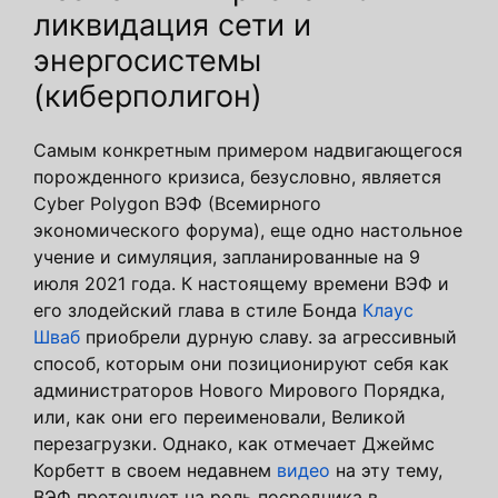
ликвидация сети и
энергосистемы
(киберполигон)
Самым конкретным примером надвигающегося
порожденного кризиса, безусловно, является
Cyber ​​Polygon ВЭФ (Всемирного
экономического форума), еще одно настольное
учение и симуляция, запланированные на 9
июля 2021 года. К настоящему времени ВЭФ и
его злодейский глава в стиле Бонда
Клаус
Шваб
приобрели дурную славу. за агрессивный
способ, которым они позиционируют себя как
администраторов Нового Мирового Порядка,
или, как они его переименовали, Великой
перезагрузки. Однако, как отмечает Джеймс
Корбетт в своем недавнем
видео
на эту тему,
ВЭФ претендует на роль посредника в