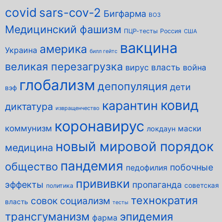
covid
sars-cov-2
Бигфарма
ВОЗ
Медицинский фашизм
ПЦР-тесты
Россия
США
вакцина
америка
Украина
билл гейтс
великая перезагрузка
власть
вирус
война
глобализм
депопуляция
дети
вэф
ковид
карантин
диктатура
извращенчество
коронавирус
коммунизм
маски
локдаун
новый мировой порядок
медицина
пандемия
общество
побочные
педофилия
прививки
эффекты
пропаганда
советская
политика
технократия
совок
социализм
власть
тесты
трансгуманизм
эпидемия
фарма