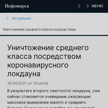
Перейти
Инфомирск
МЕНЮ
к
содержимому
/
Актуальное
/
Уничтожение среднего класса посредством...
Уничтожение среднего
класса посредством
коронавирусного
локдауна
19.04.2021
от
Strannik
В результате второго (жесткого) локдауна, уже
сейчас становится очевидным ужасающее
массовое вымирание малого и среднего
бизнеса. Еще в конце октября, т.е. до второй