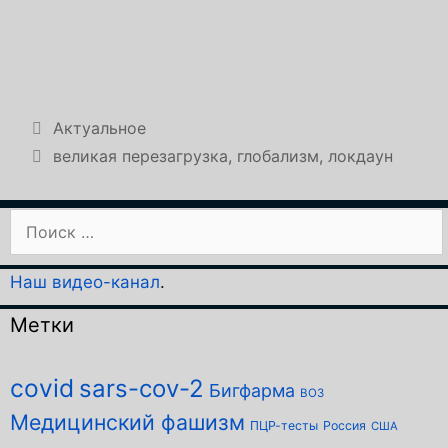
Рубрики
Актуальное
Метки
великая перезагрузка
,
глобализм
,
локдаун
Поиск:
Наш видео-канал
.
Метки
covid
sars-cov-2
Бигфарма
ВОЗ
Медицинский фашизм
ПЦР-тесты
Россия
США