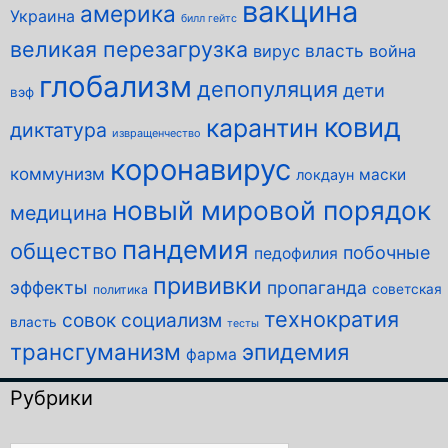
вакцина
америка
Украина
билл гейтс
великая перезагрузка
власть
вирус
война
глобализм
депопуляция
дети
вэф
ковид
карантин
диктатура
извращенчество
коронавирус
коммунизм
маски
локдаун
новый мировой порядок
медицина
пандемия
общество
побочные
педофилия
прививки
эффекты
пропаганда
советская
политика
технократия
совок
социализм
власть
тесты
трансгуманизм
эпидемия
фарма
Рубрики