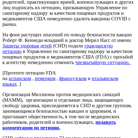
родителей, практикующих врачей, военнослужащих и других
лиц подписать их петицию, призывающую Управление по
санитарному надзору за качеством пищевых продуктов и
медикаментов США немедленно удалить вакцины COVID с
рынка.
На фоне растущих опасений по поводу безопасности вакцин
Роберт Ф. Кеннеди-младший и доктор Мерил Насс от имени
Защиты здоровья детей
(CHD) подали
гражданскую
петицию
в Управление по санитарному надзору за качеством
пищевых продуктов и медикаментов США (FDA) с просьбой
к агентству немедленно отменить
чрезвычайную ситуацию.
[Прочтите петицию FDA
на
испанском
,
немецком
,
французском
и
итальянском
языках
.]
Организация Миллионы против медицинских санкций
(MAMM), организации и отдельные лица, защищающих
свободу здоровья, присоединяется к CHD и другим группам,
занимающимся безопасностью вакцин и здоровьем, и
приглашает общественность, в том числе медицинских
работников, родителей и военнослужащих,
подавать
комментарии по петиции.