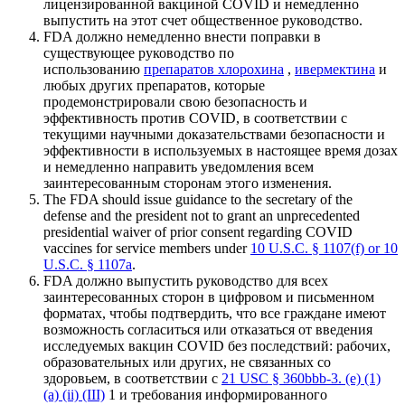
лицензированной вакциной COVID и немедленно
выпустить на этот счет общественное руководство.
FDA должно немедленно внести поправки в
существующее руководство по
использованию
препаратов хлорохина
,
ивермектина
и
любых других препаратов, которые
продемонстрировали свою безопасность и
эффективность против COVID, в соответствии с
текущими научными доказательствами безопасности и
эффективности в используемых в настоящее время дозах
и немедленно направить уведомления всем
заинтересованным сторонам этого изменения.
The FDA should issue guidance to the secretary of the
defense and the president not to grant an unprecedented
presidential waiver of prior consent regarding COVID
vaccines for service members under
10 U.S.C. § 1107(f) or 10
U.S.C. § 1107a
.
FDA должно выпустить руководство для всех
заинтересованных сторон в цифровом и письменном
форматах, чтобы подтвердить, что все граждане имеют
возможность согласиться или отказаться от введения
исследуемых вакцин COVID без последствий: рабочих,
образовательных или других, не связанных со
здоровьем, в соответствии с
21 USC § 360bbb-3. (e) (1)
(a) (ii) (III)
1 и требования информированного