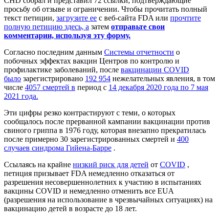
CHD собрал и представил 72 ссылки, подтверждающие
просьбу об отзыве и ограничении. Чтобы прочитать полный
текст петиции,
загрузите ее
с веб-сайта FDA или
прочтите
полную петицию здесь, а
затем
отправьте свои
комментарии, используя эту форму.
Согласно последним данным
Системы отчетности
о
побочных эффектах вакцин Центров по контролю и
профилактике заболеваний, после
вакцинации
COVID
было
зарегистрировано
192 954
нежелательных явления, в том
числе
4057 смертей в
период с
14 декабря 2020 года по 7 мая
2021 года.
Эти цифры резко контрастируют с теми, о которых
сообщалось после прерванной кампании вакцинации против
свиного гриппа в 1976 году, которая внезапно прекратилась
после примерно 30 зарегистрированных смертей и
400
случаев синдрома Гийена-Барре
.
Ссылаясь на крайне
низкий риск для детей
от
COVID
,
петиция призывает FDA немедленно отказаться от
разрешения несовершеннолетних к участию в испытаниях
вакцины COVID и немедленно отменить все EUA
(
разрешения на использование в чрезвычайных ситуациях)
на
вакцинацию детей в возрасте до 18 лет.