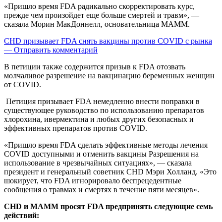
«Пришло время FDA радикально скорректировать курс,
прежде чем произойдет еще больше смертей и травм», —
сказала Морин МакДоннелл, основательница МАММ.
CHD призывает FDA снять вакцины против COVID с рынка
—
Отправить комментарий
В петиции также содержится призыв к FDA отозвать
молчаливое разрешение на вакцинацию беременных женщин
от COVID.
Петиция призывает FDA немедленно внести поправки в
существующее руководство по использованию препаратов
хлорохина, ивермектина и любых других безопасных и
эффективных препаратов против COVID.
«Пришло время FDA сделать эффективные методы лечения
COVID доступными и отменить вакцины Разрешения на
использование в чрезвычайных ситуациях», — сказала
президент и генеральный советник CHD Мэри Холланд. «Это
шокирует, что FDA игнорировало беспрецедентные
сообщения о травмах и смертях в течение пяти месяцев».
CHD и MAMM просят FDA предпринять следующие семь
действий: