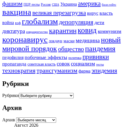
америка
фашизм
Украина
ПЦР-тесты
Россия
США
билл гейтс
вакцина
великая перезагрузка
вирус
власть
глобализм
депопуляция
дети
война
вэф
ковид
карантин
диктатура
коммунизм
извращенчество
коронавирус
новый
медицина
маски
локдаун
мировой порядок
пандемия
общество
прививки
побочные эффекты
педофилия
политика
совок
социализм
пропаганда
советская власть
тесты
трансгуманизм
эпидемия
технократия
фарма
Рубрики
Рубрики
Архив
Архив
Август 2026