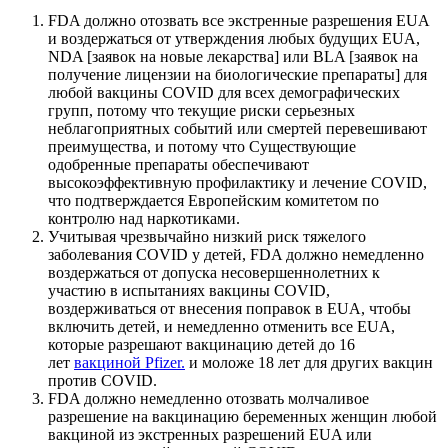
FDA должно отозвать все экстренные разрешения EUA
и воздержаться от утверждения любых будущих EUA,
NDA [заявок на новые лекарства] или BLA [заявок на
получение лицензии на биологические препараты] для
любой вакцины COVID для всех демографических
групп, потому что текущие риски серьезных
неблагоприятных событий или смертей перевешивают
преимущества, и потому что Существующие
одобренные препараты обеспечивают
высокоэффективную профилактику и лечение COVID,
что подтверждается Европейским комитетом по
контролю над наркотиками.
Учитывая чрезвычайно низкий риск тяжелого
заболевания COVID у детей, FDA должно немедленно
воздержаться от допуска несовершеннолетних к
участию в испытаниях вакцины COVID,
воздерживаться от внесения поправок в EUA, чтобы
включить детей, и немедленно отменить все EUA,
которые разрешают вакцинацию детей до 16
лет
вакциной Pfizer.
и моложе 18 лет для других вакцин
против COVID.
FDA должно немедленно отозвать молчаливое
разрешение на вакцинацию беременных женщин любой
вакциной из экстренных разрешений EUA или