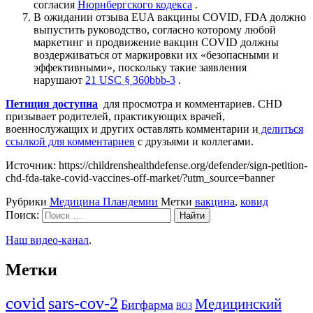
согласия
Нюрнбергского кодекса
.
В ожидании отзыва EUA вакцины COVID, FDA должно
выпустить руководство, согласно которому любой
маркетинг и продвижение вакцин COVID должны
воздерживаться от маркировки их «безопасными и
эффективными», поскольку такие заявления
нарушают
21 USC § 360bbb-3
.
Петиция доступна
для просмотра и комментариев. CHD
призывает родителей, практикующих врачей,
военнослужащих и других оставлять комментарии и
делиться
ссылкой для комментариев
с друзьями и коллегами.
Источник: https://childrenshealthdefense.org/defender/sign-petition-
chd-fda-take-covid-vaccines-off-market/?utm_source=banner
Рубрики
Медицина Пландемии
Метки
вакцина
,
ковид
Поиск:
Наш видео-канал
.
Метки
covid
sars-cov-2
Медицинский
Бигфарма
ВОЗ