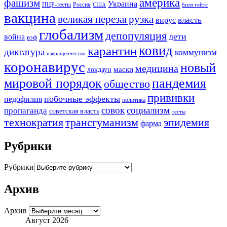
америка
фашизм
Украина
ПЦР-тесты
Россия
США
билл гейтс
вакцина
великая перезагрузка
вирус
власть
глобализм
депопуляция
дети
война
вэф
ковид
карантин
диктатура
коммунизм
извращенчество
коронавирус
новый
медицина
маски
локдаун
мировой порядок
пандемия
общество
прививки
побочные эффекты
педофилия
политика
совок
социализм
пропаганда
советская власть
тесты
трансгуманизм
эпидемия
технократия
фарма
Рубрики
Рубрики
Архив
Архив
Август 2026