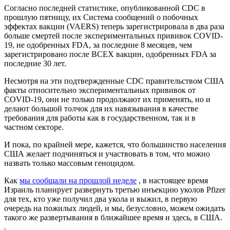
Согласно последней статистике, опубликованной CDC в
прошлую пятницу, их Система сообщений о побочных
эффектах вакцин (VAERS) теперь зарегистрировала в два раза
больше смертей после экспериментальных прививок COVID-
19, не одобренных FDA, за последние 8 месяцев, чем
зарегистрировано после ВСЕХ вакцин, одобренных FDA за
последние 30 лет.
Несмотря на эти подтвержденные CDC правительством США
факты относительно экспериментальных прививок от
COVID-19, они не только продолжают их применять, но и
делают большой толчок для их навязывания в качестве
требования для работы как в государственном, так и в
частном секторе.
И пока, по крайней мере, кажется, что большинство населения
США желает подчиняться и участвовать в том, что можно
назвать только массовым геноцидом.
Как
мы сообщали на прошлой неделе
, в настоящее время
Израиль планирует развернуть третью инъекцию уколов Pfizer
для тех, кто уже получил два укола и выжил, в первую
очередь на пожилых людей, и мы, безусловно, можем ожидать
такого же развертывания в ближайшее время и здесь, в США.
.