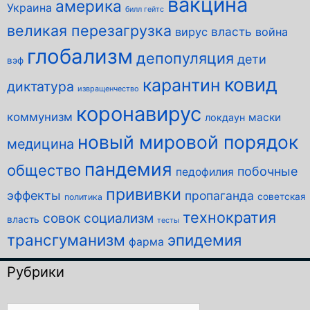
вакцина
америка
Украина
билл гейтс
великая перезагрузка
власть
вирус
война
глобализм
депопуляция
дети
вэф
ковид
карантин
диктатура
извращенчество
коронавирус
коммунизм
маски
локдаун
новый мировой порядок
медицина
пандемия
общество
побочные
педофилия
прививки
эффекты
пропаганда
советская
политика
технократия
совок
социализм
власть
тесты
трансгуманизм
эпидемия
фарма
Рубрики