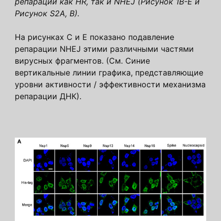
репарации как HR, так и NHEJ (Рисунок 1B-E и
Рисунок S2A, B).
На рисунках C и E показано подавление
репарации NHEJ этими различными частями
вирусных фрагментов. (См. Синие
вертикальные линии графика, представляющие
уровни активности / эффективности механизма
репарации ДНК).