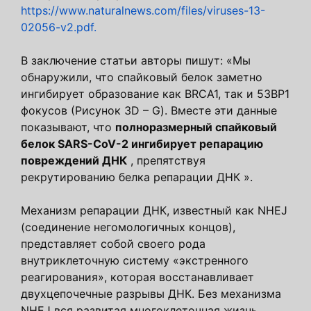
https://www.naturalnews.com/files/viruses-13-
02056-v2.pdf.
В заключение статьи авторы пишут: «Мы
обнаружили, что спайковый белок заметно
ингибирует образование как BRCA1, так и 53BP1
фокусов (Рисунок 3D – G). Вместе эти данные
показывают, что
полноразмерный спайковый
белок SARS-CoV-2 ингибирует репарацию
повреждений ДНК
, препятствуя
рекрутированию белка репарации ДНК ».
Механизм репарации ДНК, известный как NHEJ
(соединение негомологичных концов),
представляет собой своего рода
внутриклеточную систему «экстренного
реагирования», которая восстанавливает
двухцепочечные разрывы ДНК. Без механизма
NHEJ вся развитая многоклеточная жизнь