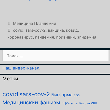
Рубрики
Медицина Пландемии
Метки
covid
,
sars-cov-2
,
вакцина
,
ковид
,
коронавирус
,
пандемия
,
прививки
,
эпидемия
Поиск:
Наш видео-канал
.
Метки
covid
sars-cov-2
Бигфарма
ВОЗ
Медицинский фашизм
ПЦР-тесты
Россия
США