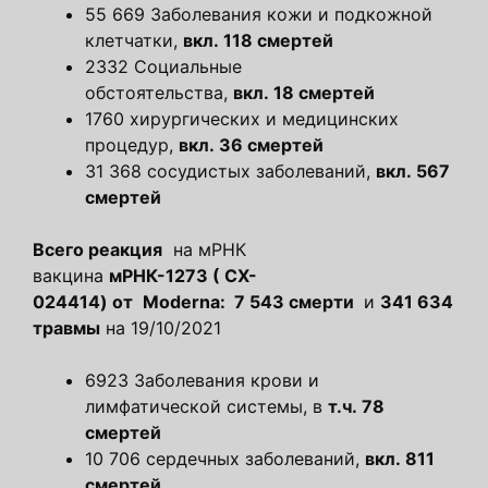
55 669 Заболевания кожи и подкожной
клетчатки,
вкл. 118 смертей
2332 Социальные
обстоятельства,
вкл. 18 смертей
1760 хирургических и медицинских
процедур,
вкл. 36 смертей
31 368 сосудистых заболеваний,
вкл. 567
смертей
Всего реакция
на мРНК
вакцина
мРНК-1273
(
CX-
024414)
от
Moderna:
7 543 смерти
и
341 634
травмы
на 19/10/2021
6923 Заболевания крови и
лимфатической системы, в
т.ч. 78
смертей
10 706 сердечных заболеваний,
вкл. 811
смертей