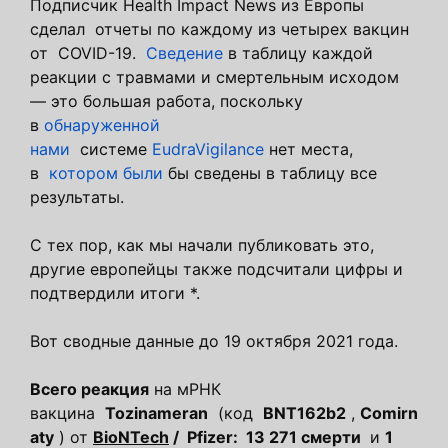
Подписчик Health Impact News из Европы
сделал отчеты по каждому из четырех вакцин
от COVID-19.
Сведение
в таблицу каждой
реакции с травмами и смертельным исходом
— это большая работа, поскольку
в
обнаруженной
нами
системе
EudraVigilance
нет места,
в
котором были
бы сведены в таблицу все
результаты.
С тех пор, как мы начали публиковать это,
другие европейцы также подсчитали цифры и
подтвердили итоги *.
Вот сводные данные до 19 октября 2021 года.
Всего реакция
на мРНК
вакцина
Tozinameran
(код
BNT162b2
,
Comirn
aty
) от
BioNTech
/
Pfizer:
13 271
смерти
и
1