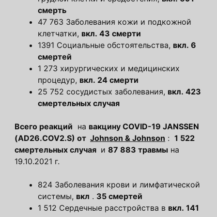
смерть
47 763 Заболевания кожи и подкожной
клетчатки,
вкл. 43 смерти
1391 Социальные обстоятельства,
вкл. 6
смертей
1 273 хирургических и медицинских
процедур,
вкл. 24 смерти
25 752 сосудистых заболевания,
вкл. 423
смертельных случая
Всего реакций
на
вакцину COVID-19 JANSSEN
(AD26.COV2.S) от
Johnson & Johnson
:
1 522
смертельных случая
и
87 883 травмы
на
19.10.2021 г.
824 Заболевания крови и лимфатической
системы,
вкл
.
35 смертей
1 512 Сердечные расстройства в
вкл. 141