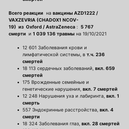
Всего реакции
на
вакцины
AZD1222
/
VAXZEVRIA
(CHADOX1 NCOV-
19)
из
Oxford
/
AstraZeneca
:
5 767
смерти
и
1 039 136 травмы
на 19/10/2021
12 601 Заболевания крови и
лимфатической системы, в
т.ч. 236
смертей
18 113 сердечных заболеваний,
вкл. 659
смертей
175 Врожденные семейные и
генетические нарушения,
вкл. 7 смертей
12 248 Нарушения уха и лабиринта,
вкл. 1
смерть
557 Эндокринные расстройства,
вкл. 4
смерти
18 324 Заболевания глаз,
вкл. 28 смертей