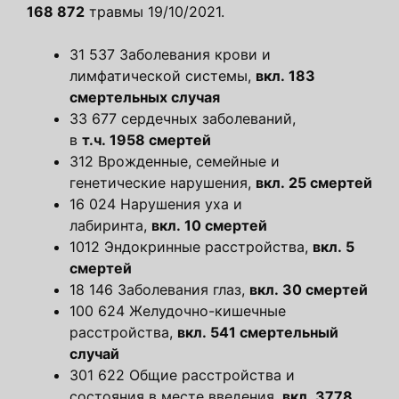
168 872
травмы 19/10/2021.
31 537 Заболевания крови и
лимфатической системы,
вкл. 183
смертельных случая
33 677 сердечных заболеваний,
в
т.ч. 1958 смертей
312 Врожденные, семейные и
генетические нарушения,
вкл. 25 смертей
16 024 Нарушения уха и
лабиринта,
вкл. 10 смертей
1012 Эндокринные расстройства,
вкл. 5
смертей
18 146 Заболевания глаз,
вкл. 30 смертей
100 624 Желудочно-кишечные
расстройства,
вкл. 541 смертельный
случай
301 622 Общие расстройства и
состояния в месте введения,
вкл. 3778