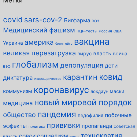
Метки
covid
sars-cov-2
Бигфарма
ВОЗ
Медицинский фашизм
ПЦР-тесты
Россия
США
вакцина
америка
Украина
билл гейтс
великая перезагрузка
власть
вирус
война
глобализм
депопуляция
дети
вэф
ковид
карантин
диктатура
извращенчество
коронавирус
коммунизм
маски
локдаун
новый мировой порядок
медицина
пандемия
общество
побочные
педофилия
прививки
эффекты
пропаганда
советская
политика
технократия
совок
социализм
власть
тесты