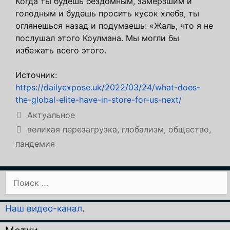
Когда ты будешь бездомным, замёрзшим и
голодным и будешь просить кусок хлеба, ты
оглянешься назад и подумаешь: «Жаль, что я не
послушал этого Коулмана. Мы могли бы
избежать всего этого.
Источник:
https://dailyexpose.uk/2022/03/24/what-does-
the-global-elite-have-in-store-for-us-next/
Рубрики
Актуальное
Метки
великая перезагрузка
,
глобализм
,
общество
,
пандемия
Поиск:
Наш видео-канал
.