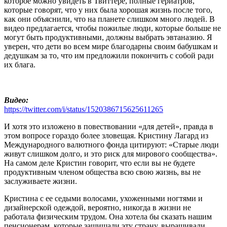
которое можно увидеть в Твиттере, полные гериатров,
которые говорят, что у них была хорошая жизнь после того,
как они объяснили, что на планете слишком много людей. В
видео предлагается, чтобы пожилые люди, которые больше не
могут быть продуктивными, должны выбрать эвтаназию. Я
уверен, что дети во всем мире благодарны своим бабушкам и
дедушкам за то, что им предложили покончить с собой ради
их блага.
Видео:
https://twitter.com/i/status/1520386715625611265
И хотя это изложено в повествовании «для детей», правда в
этом вопросе гораздо более зловещая. Кристину Лагард из
Международного валютного фонда цитируют: «Старые люди
живут слишком долго, и это риск для мирового сообщества».
На самом деле Кристин говорит, что если вы не будете
продуктивным членом общества всю свою жизнь, вы не
заслуживаете жизни.
Кристина с ее седыми волосами, ухоженными ногтями и
дизайнерской одеждой, вероятно, никогда в жизни не
работала физическим трудом. Она хотела бы сказать нашим
пенсионерам, которые защищали эту страну, выращивали