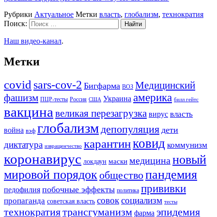
Рубрики
Актуальное
Метки
власть
,
глобализм
,
технократия
Поиск:
Наш видео-канал
.
Метки
covid
sars-cov-2
Медицинский
Бигфарма
ВОЗ
америка
фашизм
Украина
ПЦР-тесты
Россия
США
билл гейтс
вакцина
великая перезагрузка
вирус
власть
глобализм
депопуляция
дети
война
вэф
ковид
карантин
диктатура
коммунизм
извращенчество
коронавирус
новый
медицина
маски
локдаун
мировой порядок
пандемия
общество
прививки
побочные эффекты
педофилия
политика
совок
социализм
пропаганда
советская власть
тесты
трансгуманизм
эпидемия
технократия
фарма