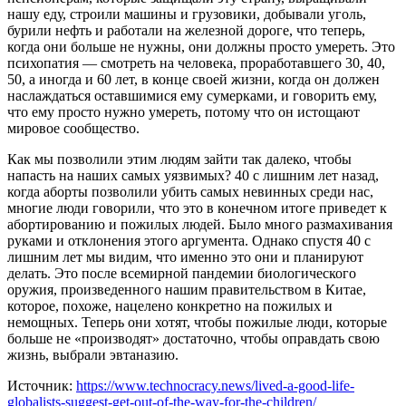
нашу еду, строили машины и грузовики, добывали уголь,
бурили нефть и работали на железной дороге, что теперь,
когда они больше не нужны, они должны просто умереть. Это
психопатия — смотреть на человека, проработавшего 30, 40,
50, а иногда и 60 лет, в конце своей жизни, когда он должен
наслаждаться оставшимися ему сумерками, и говорить ему,
что ему просто нужно умереть, потому что он истощают
мировое сообщество.
Как мы позволили этим людям зайти так далеко, чтобы
напасть на наших самых уязвимых? 40 с лишним лет назад,
когда аборты позволили убить самых невинных среди нас,
многие люди говорили, что это в конечном итоге приведет к
абортированию и пожилых людей. Было много размахивания
руками и отклонения этого аргумента. Однако спустя 40 с
лишним лет мы видим, что именно это они и планируют
делать. Это после всемирной пандемии биологического
оружия, произведенного нашим правительством в Китае,
которое, похоже, нацелено конкретно на пожилых и
немощных. Теперь они хотят, чтобы пожилые люди, которые
больше не «производят» достаточно, чтобы оправдать свою
жизнь, выбрали эвтаназию.
Источник:
https://www.technocracy.news/lived-a-good-life-
globalists-suggest-get-out-of-the-way-for-the-children/