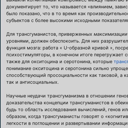
документирует то, что называется «влиянием, зави
было показано, что в то время как производительн
субъектов с более высокими исходными показателя
Для трансгуманистов, приверженных
максимизации
уровнями, должен обеспокоить. Для них разрушител
функция мозга: работа « U-образной кривой », пос
психостимуляторы, в конечном итоге перегружает с
также для окситоцина и серотонина, которые
транс
понимание окситоцина и серотонина сильно упроще
способствующий просоциальности как таковой, а к
так и антисоциальных.
Научные неудачи трансгуманизма в отношении генов
доказательства концепции трансгуманистов в обеих
будь то область исследования вычислений, генов и
образом, когда трансгуманисты говорят о «когнит
легкости в поглощении и развертывании информации