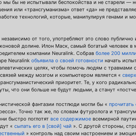
 мы бы не испытывали беспокойства и не старели — н
ения или «трансгуманизма» ответ «да» не представля
работке технологий, которые, манипулируя генами и мо
независимо от того, употребляют это слово публично и
коновой долине. Илон Маск, самый богатый человек в 
чредителем компании Neuralink. Собрав
более 200 милл
аре Neuralink
объявила о своей готовности
начать испы
апевтических целях, чтобы помочь людям с травмами 
и связей между мозгом и компьютером является «
свер
рансгуманистический приоритет. Те, у кого радикаль
ты, что они больше не будут людьми, а станут «постч
анистической фантазии постлюди могли бы «
прочитать 
ресса». Точно так же, по словам футуролога и трансгу
 они быстро поглотят
все содержимое
всемирной паути
удут «
сыпать его в [свой] чай
». С другой стороны, стр
ественный
» контроль над своим настроением и эмоция