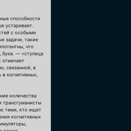
нные способности
е устаревает.
стей с особыми
е задачи, такие
ипотентны, что
, букв. — «ступица
к отмечает
, связанной, в
 в когнитивных,
ение количества
я трансгуманисты
ю теми, кто ищет
ения когнитивных
тимуляторы,
е также