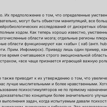
. Их предположение о том, что определенные умстве
вательно, могут быть объектом манипуляций, все больш
ейробиологических исследований от дискретных обла
олным ходом. Как теперь хорошо известно, умственны
ногочисленные области мозга; отдельные регионы плюр
чные области функционируют как «хабы» ( хаб (англ.
hub
сети. Прим. Инфомирск). Приведу лишь один пример, ка
гое время считавшееся строго эмоциональной областью
 страхом, «все чаще признается играющей важную роль
 также приводит к их утверждению о том, что увелич
нас лучше мыслительными и более нравственными. Хот
льзование психостимуляторов не по прямому назначени
 доказательство концепции более значительного улучш
я выполнения задач, когда испытуемым давали психос
 вниманием, вниманием и гибкостью. Это исследовани