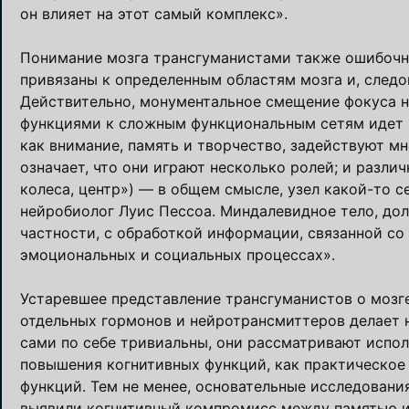
он влияет на этот самый комплекс».
Понимание мозга трансгуманистами также ошибочно
привязаны к определенным областям мозга и, следо
Действительно, монументальное смещение фокуса н
функциями к сложным функциональным сетям идет п
как внимание, память и творчество, задействуют м
означает, что они играют несколько ролей; и разли
колеса, центр») — в общем смысле, узел какой-то 
нейробиолог Луис Пессоа. Миндалевидное тело, дол
частности, с обработкой информации, связанной со
эмоциональных и социальных процессах».
Устаревшее представление трансгуманистов о мозге
отдельных гормонов и нейротрансмиттеров делает 
сами по себе тривиальны, они рассматривают испо
повышения когнитивных функций, как практическое
функций. Тем не менее, основательные исследовани
выявили когнитивный компромисс между памятью и