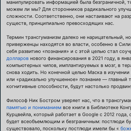
манипулировать информацией была безграничной, то
можем ли мы? Для сторонников радикального улучш
сложности. Соответственно, они настаивают на раз
существ, принципиально превосходящих нас.
Термин трансгуманизм далеко не нарицательный, но 
приверженцы находятся во власти, особенно в Сили
себя развитию «познания» и с этой целью стал соу
долларов
нового финансирования в 2021 году, в янв
компьютерных чипов, имплантируемых в мозг, в тер
снова ходить. Но конечной целью Маска в изучени
или «радикально улучшенное» познание — главный т
когнитивные способности, будут настолько продвину
Философ Ник Бостром уверяет нас, что в трансгум
памятью и пониманием
все книги в Библиотеке Конг
Курцвейла, который работает в Google с 2012 года,
будет всеобъемлющим и безграничным: постлюди б
существовало, поскольку постлюди имели бы «
бож