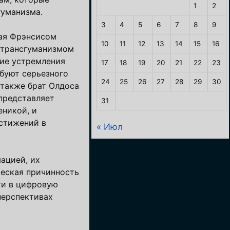
1
2
гуманизма.
3
4
5
6
7
8
9
тая Фрэнсисом
10
11
12
13
14
15
16
 трансгуманизмом
щие устремления
17
18
19
20
21
22
23
ебуют серьезного
24
25
26
27
28
29
30
(также брат Олдоса
 представляет
31
еникой, и
стижений в
« Июл
ацией, их
ческая причинность
ти в цифровую
перспективах