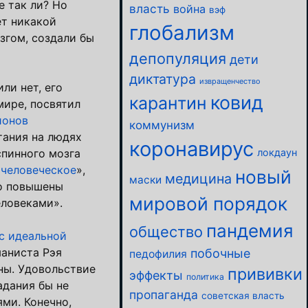
е так ли? Но
власть
война
вэф
ет никакой
глобализм
згом, создали бы
депопуляция
дети
диктатура
извращенчество
ли нет, его
ковид
карантин
мире, посвятил
ионов
коммунизм
тания на людях
коронавирус
спинного мозга
локдаун
хчеловеческое
»,
новый
медицина
маски
но повышены
мировой порядок
еловеками».
пандемия
общество
с идеальной
маниста Рэя
побочные
педофилия
ны. Удовольствие
прививки
эффекты
политика
адания бы не
пропаганда
советская власть
ми. Конечно,