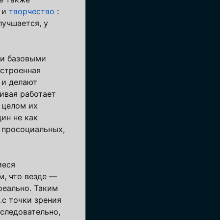
ь и
творчество
:
лучшается, у
ми базовыми
встроенная
 и делают
ивая работает
 целом их
ин не как
 просоциальных,
иеся
м, что везде —
реально. Таким
.
с точки зрения
 следовательно,