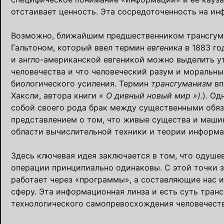
отстаивает ценность. Эта сосредоточенность на и
Возможно, ближайшим предшественником трансгума
Гальтоном, который ввел термин
евгеника
в 1883 го
и англо-американской евгеникой можно выделить у
человечества и что человеческий разум и моральны
биологического усиления. Термин
трансгуманизм
вп
Хаксли, автора книги «
О дивный новый мир »).
). Од
собой своего рода брак между существенными обяз
представлением о том, что живые существа и маши
области вычислительной техники и теории информа
Здесь ключевая идея заключается в том, что одуше
операции принципиально одинаковы. С этой точки з
работает через «программы», а составляющие нас 
сферу. Эта информационная линза и есть суть тран
технологического самопревосхождения человечеств