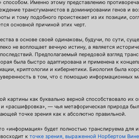
 способом. Именно этому представлению противореча
беждение трансгуманистов в доминировании генов и в
оты и тому подобного проистекает из их позиции, сог
тся основной причиной этих черт.
ства в основе своей одинаковы, будучи, по сути, сущ
ко не воплощает вечную истину, а является историч
последствий. Предполагаемый передовой взгляд транс
орая была быстро адаптирована и применена к конце
ации, криптологии и кибернетики. Биология была кор
 уверенность в том, что с помощью информационных м
й картины как буквально верной способствовало их 
» и «расшифровка», — чья метафорическая природа бы
вающей точке зрения как к абсолютно правильной.
что «информация» будет полностью транслируема для и
 восходит к
точке зрения, выраженной Норбертом Вине