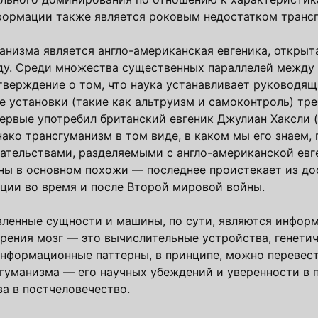
нформации также является роковым недостатком транс
низма является англо-американская евгеника, откры
ду. Среди множества существенных параллелей между
тверждение о том, что наука устанавливает руководя
е установки (такие как альтруизм и самоконтроль) тр
ервые употребил британский евгеник Джулиан Хаксли 
нако трансгуманизм в том виде, в каком мы его знаем,
ательствами, разделяемыми с англо-американской евг
ны в основном похожи — последнее проистекает из до
ции во время и после Второй мировой войны.
вленные сущности и машины, по сути, являются информ
рения мозг — это вычислительные устройства, генети
информационные паттерны, в принципе, можно перевес
сгуманизма — его научных убеждений и уверенности в 
а в постчеловечество.