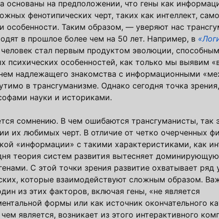
 основаны на предположении, что гены как информац
жных фенотипических черт, таких как интеллект, само
ти особенности. Таким образом, — уверяют нас трансг
одят в прошлое более чем на 50 лет. Например, в
«Лог
й человек стал первым продуктом эволюции, способны
 психических особенностей, как только мы выявим «
гнем надлежащего знакомства с информационными «ме
тимо в трансгуманизме. Однако сегодня точка зрения
софами науки и историками.
ается сомнению. В чем ошибаются трансгуманисты, так э
ии их любимых черт. В отличие от четко очерченных ф
еской «информации» с такими характеристиками, как ин
одня теория систем развития вытесняет доминирующую
генами. С этой точки зрения развитие охватывает ряд 
ских, которые взаимодействуют сложным образом. Важ
один из этих факторов, включая гены, «не является
ментальной формы или как источник окончательного ка
и чем является, возникает из этого интерактивного ком