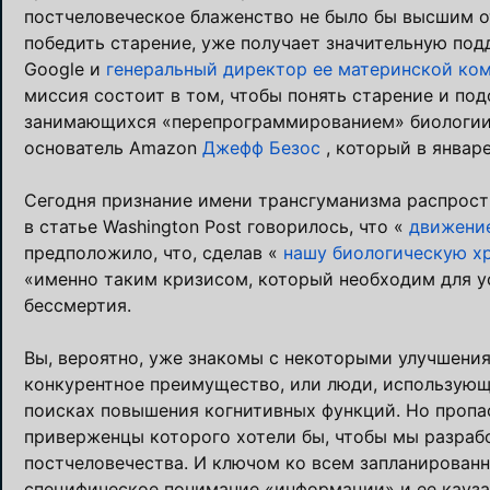
постчеловеческое блаженство не было бы высшим
победить старение, уже получает значительную под
Google и
генеральный директор ее материнской ко
миссия состоит в том, чтобы понять старение и под
занимающихся «перепрограммированием» биологии ч
основатель Amazon
Джефф Безос
, который в январе
Сегодня признание имени трансгуманизма распростр
в статье Washington Post говорилось, что «
движени
предположило, что, сделав «
нашу биологическую х
«именно таким кризисом, который необходим для у
бессмертия.
Вы, вероятно, уже знакомы с некоторыми улучшени
конкурентное преимущество, или люди, использующи
поисках повышения когнитивных функций. Но пропа
приверженцы которого хотели бы, чтобы мы разраб
постчеловечества. И ключом ко всем запланирован
специфическое понимание «информации» и ее кауз