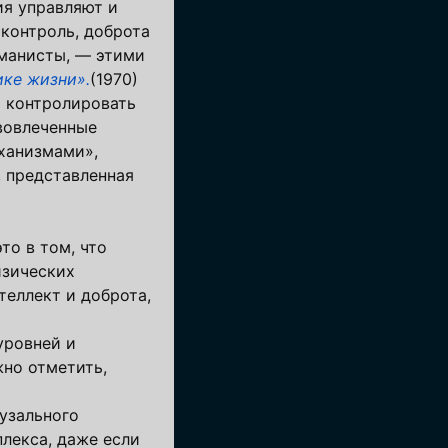
ия управляют и
контроль, доброта
уманисты, — этими
ике жизни».
(1970)
м контролировать
вовлеченные
ханизмами»,
, представленная
то в том, что
изических
теллект и доброта,
уровней и
но отметить,
узального
плекса, даже если