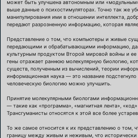
может быть улучшена автономным или «модульным»
выше данные о психостимуляторах. Точно так же у
манипулирования ими в отношении интеллекта, добр
передают разрозненную информацию, которая являе
Представление о том, что компьютеры и живые суще
передающими и обрабатывающими информацию, дале
культурным продуктом Второй мировой войны и ее 
гены отражает раннюю молекулярную биологию, кот
существ, полученным из вычислений, теории информ
информационная наука — это название подстегнуло
человеческую биологию можно улучшить.
Принятие молекулярными биологами информационно
— такие как «программа», «магнитная лента», «код
Трансгуманисты относятся к этой все более устаре
То же самое относится к их представлению о том, 
границу между живым и неживым, что исторически