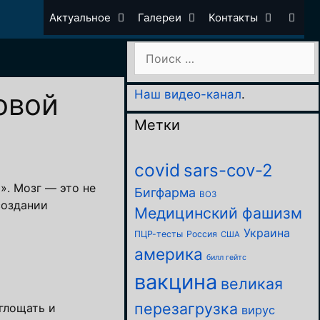
Актуальное
Галереи
Контакты
Поиск:
овой
Наш видео-канал
.
Метки
covid
sars-cov-2
». Мозг — это не
Бигфарма
ВОЗ
создании
Медицинский фашизм
Украина
ПЦР-тесты
Россия
США
америка
билл гейтс
вакцина
великая
перезагрузка
глощать и
вирус