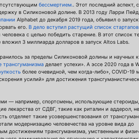
 отсутствующим
бессмертием.
. Этот последний аспект,
держку в Силиконовой долине. В 2013 году Ларри Пейд
мпании
Alphabet до декабря 2019 года, объявил о запус
орвать его.
В дело вступил растущий список стартапов
еловека с целью победить старение. В этот список т
 вложил 3 миллиарда долларов в запуск Altos Labs.
анилось за пределы Силиконовой долины и научных кр
е трансгуманизма
делает успехи». А эссе 2020 года в Wa
рупкость
более очевидной, чем когда-либо», COVID-19 
скорения усилий» для достижения трансгуманистичес
ями — например, спортсмены, использующие стероиды,
е лекарства от СДВГ, такие как риталин и аддерол, не
сть отделяет такие усовершенствования от трансгуман
отали модернизацию человечества на уровне вида до
ным достижениям трансгуманизма, умственным и физич
ального доминирования по отношению к характеристик