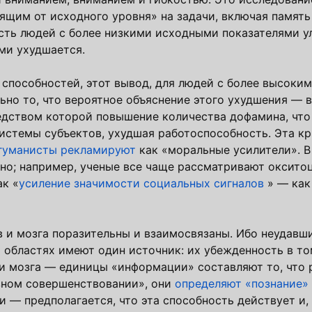
сящим от исходного уровня» на задачи, включая памят
ость людей с более низкими исходными показателями у
ми ухудшается.
способностей, этот вывод, для людей с более высоки
ьно то, что вероятное объяснение этого ухудшения — 
редством которой повышение количества дофамина, что
истемы субъектов, ухудшая работоспособность. Эта кр
гуманисты рекламируют
как «моральные усилители». В
но; например, ученые все чаще рассматривают окситоц
ак «
усиление значимости социальных сигналов
» — как
 и мозга поразительны и взаимосвязаны. Ибо неудавш
 областях имеют один источник: их убежденность в то
ли мозга — единицы «информации» составляют то, что 
ивном совершенствовании», они
определяют «познание» 
 — предполагается, что эта способность действует и,