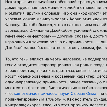
Некоторые из величайших обещаний трансгуманизма
доминируют над положением людей в отношении сло
и эмпатия: другими словами, что они «кодируют» э
чертами можно манипулировать. Корни этих идей ух
Франсуа Жакоб объявил, что «с накоплением знани
эволюцию». Ожидание Джейкобом усилений сложных
генетические факторы» — другими словами, дости
играющими ключевую роль в их причинности, — ощу
Джейкобом, все больше отвергается учеными, фило
То, что гены влияют на черты человека, не подверг
генам отводится непропорциональная роль в создан
характеристик, таких как цвет глаз, связь генетич
носит нюансированный и косвенный характер. Сег
однонаправленную причинность, ранее связанную с 
множество факторов, биологических и небиологиче
что,
как отмечает философ науки Сьюзан Ояма
, ни 
привилегированным
априори ».
Как носитель фунда
контроля»; скорее, «все, что этот организм делает 