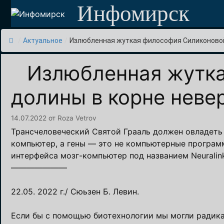
Перейти
Инфомирск
к
содержимому
/
Актуальное
/
Излюбленная жуткая философия Силиконовой.
Излюбленная жутка
долины в корне неве
14.07.2022
от
Roza Vetrov
Трансчеловеческий Святой Грааль должен овладеть 
компьютер, а гены — это не компьютерные программ
интерфейса мозг-компьютер под названием Neuralink
———————
22.05. 2022 г./ Сюьзен Б. Левин.
Если бы с помощью биотехнологии мы могли радика