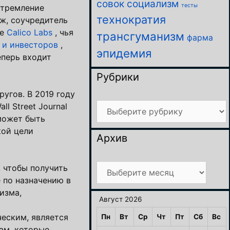
совок
социализм
тесты
 стремление
технократия
ж, соучредитель
ке
Calico Labs
, чья
трансгуманизм
фарма
 и инвесторов
,
эпидемия
еперь входит
Рубрики
угов. В 2019 году
Рубрики
ll Street Journal
может быть
кой цели
Архив
Архив
 чтобы получить
 по назначению в
изма,
Август 2026
еским, является
Пн
Вт
Ср
Чт
Пт
Сб
Вс
ам, которые