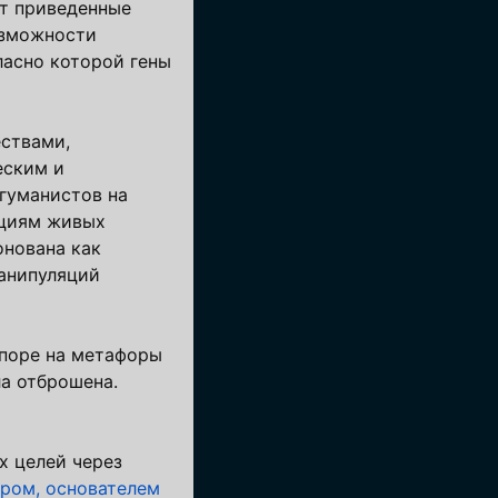
т приведенные
озможности
ласно которой гены
ествами,
еским и
гуманистов на
пциям живых
онована как
анипуляций
опоре на метафоры
ла отброшена.
х целей через
ром, основателем