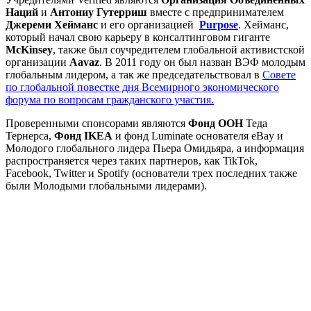
Наций
и
Антониу Гутерриш
вместе с предпринимателем
Джереми
Хейманс
и его организацией
Purpose
. Хейманс,
который начал свою карьеру в консалтинговом гиганте
McKinsey
, также был соучредителем глобальной активистской
организации
Aavaz
. В 2011 году он был назван ВЭФ молодым
глобальным лидером, а так же председательствовал в
Совете
по глобальной повестке дня Всемирного экономического
форума по вопросам гражданского участия.
Проверенными спонсорами являются
Фонд ООН
Теда
Тернерса,
Фонд IKEA
и фонд Luminate основателя eBay и
Молодого глобального лидера Пьера Омидьяра, а информация
распространяется через таких партнеров, как TikTok,
Facebook, Twitter и Spotify (основатели трех последних также
были Молодыми глобальными лидерами).