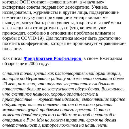
которые ООН считает «священными», а «научные»
экспертные советы подрывают демократию. Ученые,
исследователи, журналисты и другие лица, подвергающие
сомнению науку или приходящие к «неправильным»
выводам, могут быть резко уволены, закрыты и заклеймены
как лжецы или отрицатели науки (что, конечно, уже
происходит, особенно в отношении проблемы климата и
борьбы с COVID-19). Для политика может быть достаточно
посетить конференцию, которая не проповедует «правильное»
послание.
Как писал
Фонд братьев Рокфеллеров
в своем Ежегодном
обзоре еще в 2005 году:
С нашей точки зрения как благотворительной организации,
которая поддерживает работу по изменению климата более
20 лет, нам ясно, что научная уверенность в глобальном
потеплении больше не заслуживает обсуждения. Выяснилось,
что скептиков немного, хорошо оплачиваемые и
пристрастные — корыстные идеологи, выполняющие заранее
обдуманную миссию отвлечь нас от должного решения
животрепещущей проблемы нашего времени. С этого
момента давайте просто снабдим их тогой и скрипкой и
отправим в Рим. Мы не можем тратить время на бремя
ответственности, которое ложится на наши плечи.