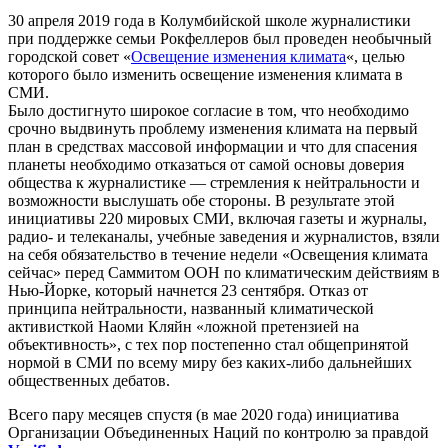
30 апреля 2019 года в Колумбийской школе журналистики
при поддержке семьи Рокфеллеров был проведен необычный
городской совет «
Освещение изменения климата
«, целью
которого было изменить освещение изменения климата в
СМИ.
Было достигнуто широкое согласие в том, что необходимо
срочно выдвинуть проблему изменения климата на первый
план в средствах массовой информации и что для спасения
планеты необходимо отказаться от самой основы доверия
общества к журналистике — стремления к нейтральности и
возможности выслушать обе стороны. В результате этой
инициативы 220 мировых СМИ, включая газеты и журналы,
радио- и телеканалы, учебные заведения и журналистов, взяли
на себя обязательство в течение недели «Освещения климата
сейчас» перед Саммитом ООН по климатическим действиям в
Нью-Йорке, который начнется 23 сентября. Отказ от
принципа нейтральности, названный климатической
активисткой Наоми Кляйн «ложной претензией на
объективность», с тех пор постепенно стал общепринятой
нормой в СМИ по всему миру без каких-либо дальнейших
общественных дебатов.
Всего пару месяцев спустя (в мае 2020 года) инициатива
Организации Объединенных Наций по контролю за правдой