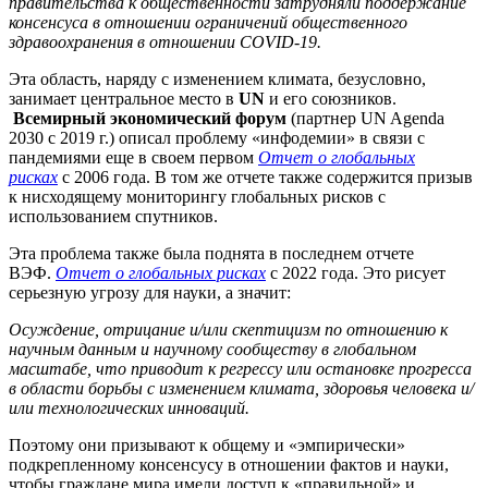
правительства к общественности затрудняли поддержание
консенсуса в отношении ограничений общественного
здравоохранения в отношении COVID-19.
Эта область, наряду с изменением климата, безусловно,
занимает центральное место в
UN
и его союзников.
Всемирный экономический форум
(партнер UN Agenda
2030 с 2019 г.) описал проблему «инфодемии» в связи с
пандемиями еще в своем первом
Отчет о глобальных
рисках
с 2006 года. В том же отчете также содержится призыв
к нисходящему мониторингу глобальных рисков с
использованием спутников.
Эта проблема также была поднята в последнем отчете
ВЭФ.
Отчет о глобальных рисках
с 2022 года. Это рисует
серьезную угрозу для науки, а значит:
Осуждение, отрицание и/или скептицизм по отношению к
научным данным и научному сообществу в глобальном
масштабе, что приводит к регрессу или остановке прогресса
в области борьбы с изменением климата, здоровья человека и/
или технологических инноваций.
Поэтому они призывают к общему и «эмпирически»
подкрепленному консенсусу в отношении фактов и науки,
чтобы граждане мира имели доступ к «правильной» и