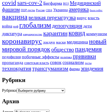
covid
sars-cov-2
Медицинский
Бигфарма
ВОЗ
америка
фашизм
Украина
ПЦР-тесты
Россия
США
билл гейтс
вакцина
великая перезагрузка
вирус
власть
глобализм
депопуляция
дети
война
вэф
ковид
карантин
диктатура
коммунизм
извращенчество
коронавирус
новый
медицина
маски
локдаун
мировой порядок
пандемия
общество
прививки
побочные эффекты
педофилия
политика
совок
социализм
пропаганда
советская власть
тесты
трансгуманизм
эпидемия
технократия
фарма
Рубрики
Рубрики
Архив
Архив