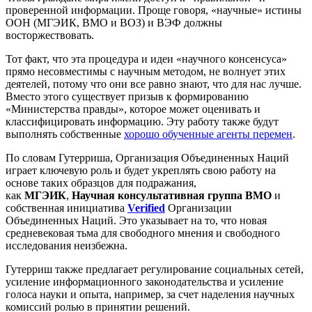
проверенной информации. Проще говоря, «научные» истины
ООН (МГЭИК, ВМО и ВОЗ) и ВЭФ должны
восторжествовать.
Тот факт, что эта процедура и идеи «научного консенсуса»
прямо несовместимы с научным методом, не волнует этих
деятелей, потому что они все равно знают, что для нас лучше.
Вместо этого существует призыв к формированию
«Министерства правды», которое может оценивать и
классифицировать информацию. Эту работу также будут
выполнять собственные
хорошо обученные агенты перемен
.
По словам Гутерриша, Организация Объединенных Наций
играет ключевую роль и будет укреплять свою работу на
основе таких образцов для подражания,
как
МГЭИК
,
Научная консультативная группа ВМО
и
собственная инициатива
Verified
Организации
Объединенных Наций. Это указывает на то, что новая
средневековая тьма для свободного мнения и свободного
исследования неизбежна.
Гутерриш также предлагает регулирование социальных сетей,
усиление информационного законодательства и усиление
голоса науки и опыта, например, за счет наделения научных
комиссий ролью в принятии решений.