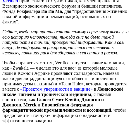
Verified
привлекла таких участников, как член правления
Всемирного экономического форума и бывший попечитель
Фонда Рокфеллера
Йо Йо Ма
, для “предоставления жизненно
важной информации и рекомендаций, основанных на
фактах”.
Сейчас, когда мир противостоит самому серьезному вызову за
всю историю человечества, никогда еще не было такой
потребности в точной, проверенной информации. Как и сам
вирус, дезинформация распространяется от человека к
человеку, повышая риск для здоровья и сея страх и раскол.
Чтобы справиться с этим, Verified запустила такие кампании,
как «Zwakala — я делаю это для вас» (в которой молодые
люди в Южной Африке проявляют солидарность, надевая
маски для лица, дистанцируясь от общества и послушно
принимая дозы вакцины) и «Team Halo», которые проводится
вместе с
«Проектом уверенности в вакцине»
в
Лондонской
школе гигиены и тропической медицины
, с такими
спонсорами, как
Глаксо Смит Кляйн
,
Джонсон и
Джонсон
,
Merck
и
Европейская федерация
фармацевтической промышленности и ассоциаций
, чтобы
предоставить «точную» информацию о надежности и
эффективности вакцины.