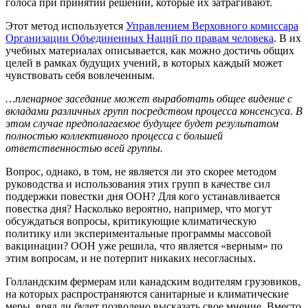
голоса при принятии решений, которые их затрагивают.
Этот метод используется
Управлением Верховного комиссара
Организации Объединенных Наций по правам человека
. В их
учебных материалах описывается, как можно достичь общих
целей в рамках будущих учений, в которых каждый может
чувствовать себя вовлеченным.
…пленарное заседание может выработать общее видение с
вкладами различных групп посредством процесса консенсуса. В
этом случае предполагаемое будущее будет результатом
полностью коллективного процесса с большей
ответственностью всей группы.
Вопрос, однако, в том, не является ли это скорее методом
руководства и использования этих групп в качестве сил
поддержки повестки дня ООН? Для кого устанавливается
повестка дня? Насколько вероятно, например, что могут
обсуждаться вопросы, критикующие климатическую
политику или экспериментальные программы массовой
вакцинации? ООН уже решила, что является «верным» по
этим вопросам, и не потерпит никаких несогласных.
Голландским фермерам или канадским водителям грузовиков,
на которых распространяются санитарные и климатические
меры, вряд ли будет позволено высказать свое мнение. Вместо