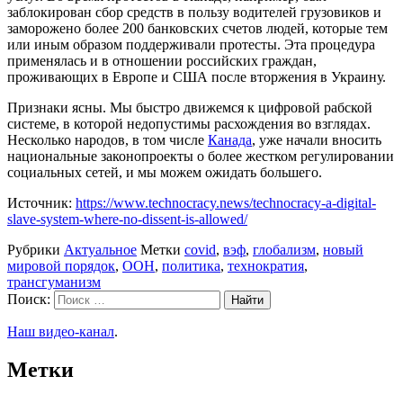
заблокирован сбор средств в пользу водителей грузовиков и
заморожено более 200 банковских счетов людей, которые тем
или иным образом поддерживали протесты. Эта процедура
применялась и в отношении российских граждан,
проживающих в Европе и США после вторжения в Украину.
Признаки ясны. Мы быстро движемся к цифровой рабской
системе, в которой недопустимы расхождения во взглядах.
Несколько народов, в том числе
Канада
, уже начали вносить
национальные законопроекты о более жестком регулировании
социальных сетей, и мы можем ожидать большего.
Источник:
https://www.technocracy.news/technocracy-a-digital-
slave-system-where-no-dissent-is-allowed/
Рубрики
Актуальное
Метки
covid
,
вэф
,
глобализм
,
новый
мировой порядок
,
ООН
,
политика
,
технократия
,
трансгуманизм
Поиск:
Наш видео-канал
.
Метки