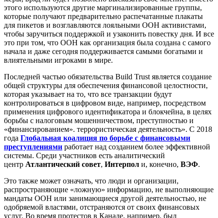
этого используются другие маргинализированные группы,
которые получают предварительно распечатанные плакаты
для пикетов и возглавляются лояльными ООН активистами,
чтобы заручиться поддержкой и узаконить повестку дня. И все
это при том, что ООН как организация была создана с самого
начала и даже сегодня поддерживается самыми богатыми и
влиятельными игроками в мире.
Последней частью обязательства Build Trust является создание
общей структуры для обеспечения финансовой целостности,
которая указывает на то, что все транзакции будут
контролироваться в цифровом виде, например, посредством
применения цифрового идентификатора и блокчейна, в целях
борьбы с налоговым мошенничеством, преступностью и
«финансированием». террористическая деятельность». С 2018
года
Глобальная коалиция по борьбе с финансовыми
преступлениями
работает над созданием более эффективной
системы. Среди участников есть аналитический
центр
Атлантический совет
,
Интерпол
и, конечно,
ВЭФ
.
Это также может означать, что люди и организации,
распространяющие «ложную» информацию, не выполняющие
мандаты ООН или занимающиеся другой деятельностью, не
одобряемой властями, отстраняются от своих финансовых
услуг. Во время протестов в Канаде, например, был