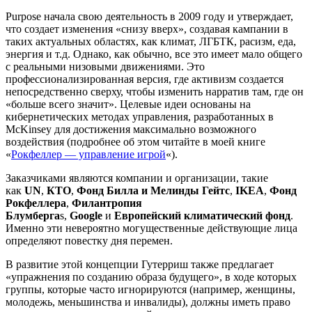
Purpose начала свою деятельность в 2009 году и утверждает,
что создает изменения «снизу вверх», создавая кампании в
таких актуальных областях, как климат, ЛГБТК, расизм, еда,
энергия и т.д. Однако, как обычно, все это имеет мало общего
с реальными низовыми движениями. Это
профессионализированная версия, где активизм создается
непосредственно сверху, чтобы изменить нарратив там, где он
«больше всего значит». Целевые идеи основаны на
кибернетических методах управления, разработанных в
McKinsey для достижения максимально возможного
воздействия (подробнее об этом читайте в моей книге
«
Рокфеллер — управление игрой
«).
Заказчиками являются компании и организации, такие
как
UN
,
КТО
,
Фонд Билла и Мелинды Гейтс
,
IKEA
,
Фонд
Рокфеллера
,
Филантропия
Блумберга
s,
Google
и
Европейский климатический фонд
.
Именно эти невероятно могущественные действующие лица
определяют повестку дня перемен.
В развитие этой концепции Гутерриш также предлагает
«упражнения по созданию образа будущего», в ходе которых
группы, которые часто игнорируются (например, женщины,
молодежь, меньшинства и инвалиды), должны иметь право