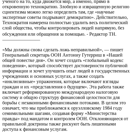
ученого на то, куда движется мир, а именно, прямо в
откровенную технократию. Злобную и извращенную религию
сциентизма можно легко определить там, где «научные
экспертные советы подрывают демократию». Действительно,
Технократия намерена полностью удалить весь политический
слой общества, чтобы контролировать людей напрямую, без
обсуждения или обращения за помощью. ⁃ Редактор ТН.
————————
«Мы должны снова сделать ложь неправильной», — пишет
Генеральный секретарь ООН Антониу Гутерриш в «Нашей
общей повестке дня». Он хочет создать «глобальный кодекс
поведения», который способствует достоверности публичной
информации и хочет улучшить опыт людей в государственных
учреждениях и основных услугах, а также создать
«инклюзивные» упражнения, которые включают взгляды
граждан и их «представления о будущем». Эта работа также
включает реформированную международную налоговую
систему и общую структуру финансовой целостности для
борьбы с незаконными финансовыми потоками. В целом это
означает, что мы приближаемся к оруэлловскому 1984 году
семимильными шагами, создавая форму «Министерства
правды» под мандатом и контролем ООН. Отклоняющиеся от
правильной доктрины также рискуют быть лишенными
доступа к финансовым услугам.