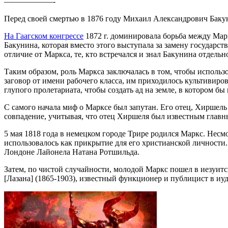
——————-
Перед своей смертью в 1876 году Михаил Александрович Баку
На Гаагском конгрессе
1872 г. доминировала борьба между Марк
Бакунина, которая вместо этого выступала за замену государс
отличие от Маркса, те, кто встречался и знал Бакунина отдель
Таким образом, роль Маркса заключалась в том, чтобы исполь
заговор от имени рабочего класса, им приходилось культивир
глупого пролетариата, чтобы создать ад на земле, в котором бы
С самого начала миф о Марксе был запутан. Его отец, Хиршель
совпадение, учитывая, что отец Хиршеля был известным главн
5 мая 1818 года в немецком городе Трире родился Маркс. Нес
использовалось как прикрытие для его христианской личности.
Лондоне Лайонела Натана Ротшильда.
Затем, по чистой случайности, молодой Маркс пошел в иезуи
[Лазана] (1865-1903), известный функционер и публицист в иу