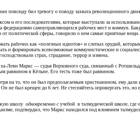
нин повсюду бил тревогу о поводу захвата революционного дви
сом и его последователями, которые выступали за использовани
тва федерациями самоуправляющихся рабочих мест и коммун. Бак
но от политической сферы, говорили о нем самые приятные вещи.
зовать рабочих как «полезных идиотов» и слепых орудий, котор
овать и формировать всевозможные коммунистические и социалис
 господствовали страх, страдание, террор и измена.
 ха-Леви Маркс — судья Верховного суда, связанный с Ротшильда
ым раввином в Кёльне. Его тесть тоже был раввином.
мотря на то, что он был предполагаемым христианином, ему да
 Он не был крещен до 6 лет. Не стесняйтесь опровергать это, н
тскую школу
одновременно с
учебой в талмудической школе, где о
даизме, подтвердил, что Маркс находился под влиянием талмудиз