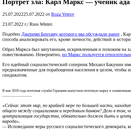
Портрет зла: Карл Маркс — ученик ада 
25.07.2022
25.07.2022
от
Roza Vetrov
23.07.2022 г./ Russ Winter.
Подобно
Джереми Бентаму, которого мы обсуждали ранее
, Кар
способа анализировать его, кроме личности, действий и исто
Образ Маркса был запутанным, искривленным и похожим на хам
повествованию. Невероятно,
но Маркс пользуется относитель
Его идейный социалистический соперник Михаил Бакунин име
предназначенные для порабощения населения в целом, чтобы и
синдикатом.
В мае 2018 года почтовая служба Германии выпустила почтовую марку в ознаменован
————————-
«Сейчас этот мир, по крайней мере по большей части, наход
общего между социализмом и передовым банком? Дело в том,
централизация государства, обязательно должен быть и центр
народа».
—
Исповедание веры русского социалистического демократа, к