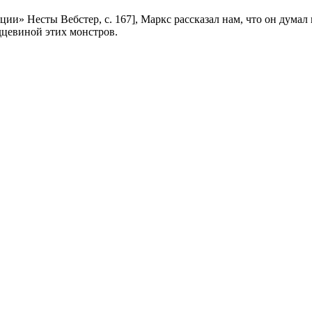
и» Несты Вебстер, с. 167], Маркс рассказал нам, что он думал 
дцевиной этих монстров.