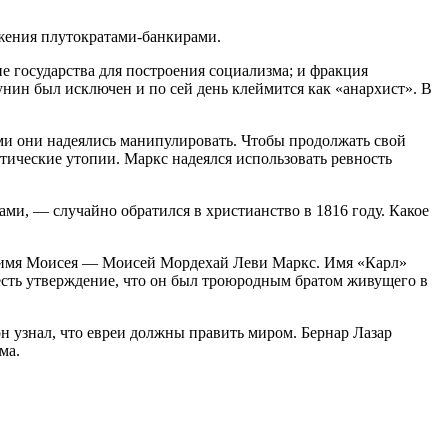
жения плутократами-банкирами.
е государства для построения социализма; и фракция
унин был исключен и по сей день клеймится как «анархист». В
ыми они надеялись манипулировать. Чтобы продолжать свой
тические утопии. Маркс надеялся использовать ревность
ми, — случайно обратился в христианство в 1816 году. Какое
ли имя Моисея — Моисей Мордехай Леви Маркс. Имя «Карл»
о есть утверждение, что он был троюродным братом живущего в
н узнал, что евреи должны править миром. Бернар Лазар
ма.