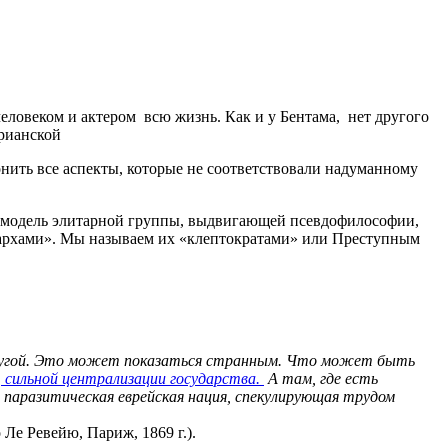
еловеком и актером всю жизнь. Как и у Бентама, нет другого
ерианской
нить все аспекты, которые не соответствовали надуманному
 модель элитарной группы, выдвигающей псевдофилософии,
игархами». Мы называем их «клептократами» или Преступным
с другой. Это может показаться странным. Что может быть
т
сильной централизации государства.
А там, где есть
 паразитическая еврейская нация, спекулирующая трудом
Ле Ревейю, Париж, 1869 г.).