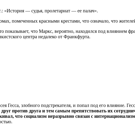
.: «История — судья, пролетариат — ее палач».
домах, помеченных красными крестами, что означало, что жителе
 показывает, что Маркс, вероятно, находился под влиянием фр
нкистского центра недалеко от Франкфурта.
сея Гесса, злобного подстрекателя, и попал под его влияние. Г
 друг против друга и тем самым препятствовать их сотрудни
кивал, что социализм неразрывно связан с интернационализ
остью.