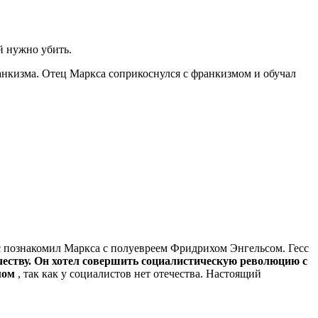
й нужно убить.
анкизма. Отец Маркса соприкоснулся с франкизмом и обучал
есс познакомил Маркса с полуевреем Фридрихом Энгельсом. Гесс
честву. Он хотел совершить социалистическую революцию с
мом
, так как у социалистов нет отечества. Настоящий