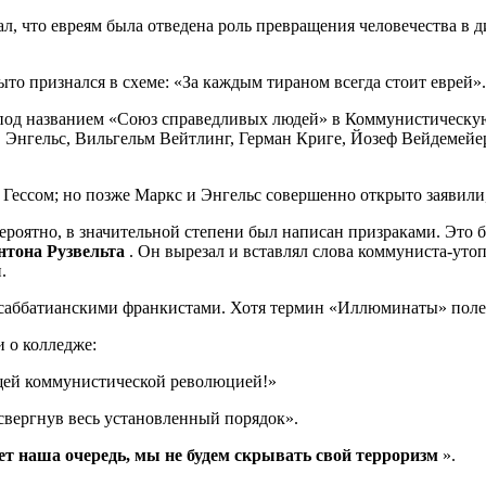
 что евреям была отведена роль превращения человечества в ди
ыто признался в схеме: «За каждым тираном всегда стоит еврей».
 под названием «Союз справедливых людей» в Коммунистическую
с, Энгельс, Вильгельм Вейтлинг, Герман Криге, Йозеф Вейдемей
Гессом; но позже Маркс и Энгельс совершенно открыто заявили
роятно, в значительной степени был написан призраками. Это
тона Рузвельта
. Он вырезал и вставлял слова коммуниста-уто
.
 саббатианскими франкистами. Хотя термин «Иллюминаты» полез
 о колледже:
щей коммунистической революцией!»
свергнув весь установленный порядок».
ет наша очередь, мы не будем скрывать свой терроризм
».