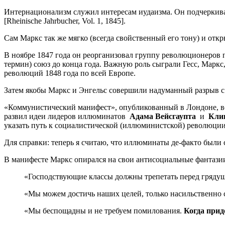
Интернационализм служил интересам иудаизма. Он подчеркивал,
[Rheinische Jahrbucher, Vol. 1, 1845].
Сам Маркс так же мягко (всегда свойственный его тону) и откр
В ноябре 1847 года он реорганизовал группу революционеров
термин) союз до конца года. Важную роль сыграли Гесс, Марк
революций 1848 года по всей Европе.
Затем якобы Маркс и Энгельс совершили надуманный разрыв с 
«Коммунистический манифест», опубликованный в Лондоне, ве
развил идеи лидеров иллюминатов
Адама Вейсгаупта
и
Клин
указать путь к социалистической (иллюминистской) революции
Для справки: теперь я считаю, что иллюминаты де-факто были
В манифесте Маркс опирался на свои антисоциальные фантазии
«Господствующие классы должны трепетать перед гряду
«Мы можем достичь наших целей, только насильственно 
«Мы беспощадны и не требуем помилования.
Когда прид