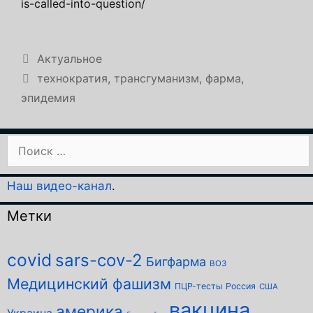
is-called-into-question/
Рубрики
Актуальное
Метки
технократия
,
трансгуманизм
,
фарма
,
эпидемия
Поиск:
Наш видео-канал
.
Метки
covid
sars-cov-2
Бигфарма
ВОЗ
Медицинский фашизм
ПЦР-тесты
Россия
США
вакцина
америка