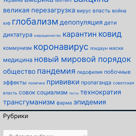
Украина
билл гейтс
великая перезагрузка
власть
вирус
война
глобализм
депопуляция
дети
вэф
ковид
карантин
диктатура
извращенчество
коронавирус
коммунизм
маски
локдаун
новый мировой порядок
медицина
пандемия
общество
побочные
педофилия
прививки
эффекты
пропаганда
советская
политика
технократия
совок
социализм
власть
тесты
трансгуманизм
эпидемия
фарма
Рубрики
Рубрики