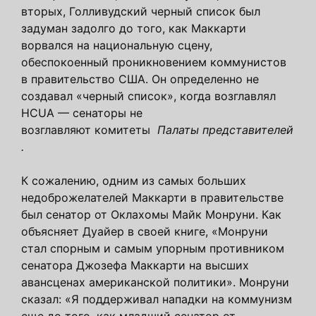
вторых, Голливудский черный список был
задуман задолго до того, как Маккарти
ворвался на национальную сцену,
обеспокоенный проникновением коммунистов
в правительство США. Он определенно не
создавал «черный список», когда возглавлял
HCUA — сенаторы не
возглавляют комитеты
Палаты представителей
.
К сожалению, одним из самых больших
недоброжелателей Маккарти в правительстве
был сенатор от Оклахомы Майк Монруни. Как
объясняет Дуайер в своей книге, «Монруни
стал спорным и самым упорным противником
сенатора Джозефа Маккарти на высших
авансценах американской политики». Монруни
сказал: «Я поддерживал нападки на коммунизм
еще до того, как младший сенатор от