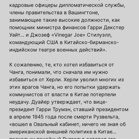
кадровые офицеры дипломатической службы,
члены правительства в Вашингтоне,
занимающие такие высокие должности, как
помощник министра финансов Гарри Декстер
Уайт… и Джозеф «Vinegar Joe» Стилуэлл,
командующий США в Китайско-бирманско-
индийском театре военных действий».
К сожалению, те, кто хотел избавиться от
Чанга, понимали, что сначала им нужно
избавиться от Херли. Херли уволил многих из
этих врагов Чанга, но его попытки удержать
коммунистов от власти в Китае потерпели
неудачу. Дуайер утверждает, что вице-
президент Гарри Трумэн, ставший президентом
в апреле 1945 года после смерти Рузвельта,
«вошел в Овальный кабинет, ничего не зная об
американской внешней политике в Китае…
поскольку покойный Рузвельт оставил его