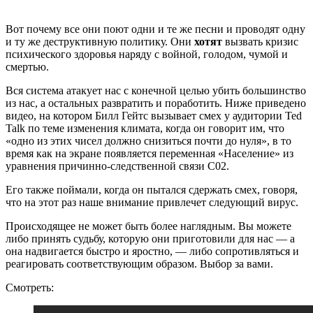
Вот почему все они поют одни и те же песни и проводят одну
и ту же деструктивную политику. Они
хотят
вызвать кризис
психического здоровья наряду с войной, голодом, чумой и
смертью.
Вся система атакует нас с конечной целью убить большинство
из нас, а остальных развратить и поработить. Ниже приведено
видео, на котором Билл Гейтс вызывает смех у аудитории Ted
Talk по теме изменения климата, когда он говорит им, что
«одно из этих чисел должно снизиться почти до нуля», в то
время как на экране появляется переменная «Население» из
уравнения причинно-следственной связи С02.
Его также поймали, когда он пытался сдержать смех, говоря,
что на этот раз наше внимание привлечет следующий вирус.
Происходящее не может быть более наглядным. Вы можете
либо принять судьбу, которую они приготовили для нас — а
она надвигается быстро и яростно, — либо сопротивляться и
реагировать соответствующим образом. Выбор за вами.
Смотреть: