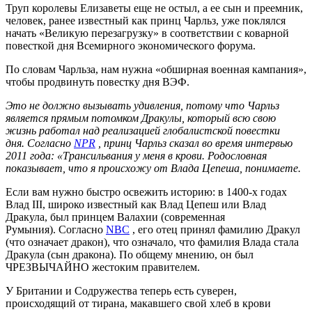
Труп королевы Елизаветы еще не остыл, а ее сын и преемник,
человек, ранее известный как принц Чарльз, уже поклялся
начать «Великую перезагрузку» в соответствии с коварной
повесткой дня Всемирного экономического форума.
По словам Чарльза, нам нужна «обширная военная кампания»,
чтобы продвинуть повестку дня ВЭФ.
Это не должно вызывать удивления, потому что Чарльз
является прямым потомком Дракулы, который всю свою
жизнь работал над реализацией глобалистской повестки
дня. Согласно
NPR
, принц Чарльз сказал во время интервью
2011 года: «Трансильвания у меня в крови. Родословная
показывает, что я происхожу от Влада Цепеша, понимаете.
Если вам нужно быстро освежить историю: в 1400-х годах
Влад III, широко известный как Влад Цепеш или Влад
Дракула, был принцем Валахии (современная
Румыния). Согласно
NBC
, его отец принял фамилию Дракул
(что означает дракон), что означало, что фамилия Влада стала
Дракула (сын дракона). По общему мнению, он был
ЧРЕЗВЫЧАЙНО жестоким правителем.
У Британии и Содружества теперь есть суверен,
происходящий от тирана, макавшего свой хлеб в крови