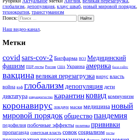
Рубрики
Актуальное
Метки
Англия
,
великая перезагрузка
,
глобализм
,
депопуляция
,
клаус шваб
,
новый мировой порядок
,
технократия
,
трансгуманизм
Поиск:
Наш видео-канал
.
Метки
covid
sars-cov-2
Медицинский
Бигфарма
ВОЗ
америка
фашизм
Украина
ПЦР-тесты
Россия
США
билл гейтс
вакцина
великая перезагрузка
вирус
власть
глобализм
депопуляция
дети
война
вэф
ковид
карантин
диктатура
коммунизм
извращенчество
коронавирус
новый
медицина
маски
локдаун
мировой порядок
пандемия
общество
прививки
побочные эффекты
педофилия
политика
совок
социализм
пропаганда
советская власть
тесты
трансгуманизм
эпидемия
технократия