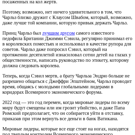
посаженных на кол жертв.
Поэтому, возможно, нет ничего удивительного в том, что
Чарльз близко дружит с Клаусом Швабом, который, возможно,
даже лучше той компании, которую привык держать Чарльз.
Принц Чарльз был
лучшим другом
самого известного
педофила Британии Джимми Сэвила, регулярно принимал его
в королевских поместьях и использовал в качестве рупора для
советов. Чарльз даже попросил Сэвил, который на
протяжении десятилетий изнасиловал сотни детей на глазах у
общественности, написать руководство по этикету, которому
должна следовать королева.
Теперь, когда Сэвил мертв, а брату Чарльза Эндрю больше не
разрешено общаться с Джеффри Эпштейном, Чарльз проводит
время, общаясь с молодыми глобальными лидерами в
коридорах Всемирного экономического форума.
2022 год — это год перемен, когда мировые лидеры по всему
миру будут смещены или им грозит убийство, и даже Папа
Римский предполагает, что он собирается уйти в отставку,
приказав при этом вернуть все деньги в банк Ватикана.
Мировые лидеры, которые все еще стоят на ногах, находятся
под твердым контролем Всемирного экономического