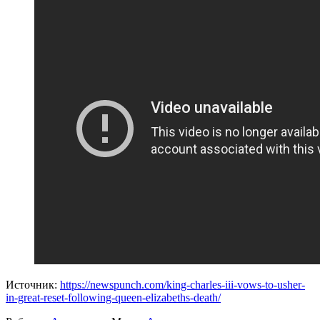
Источник:
https://newspunch.com/king-charles-iii-vows-to-usher-
in-great-reset-following-queen-elizabeths-death/