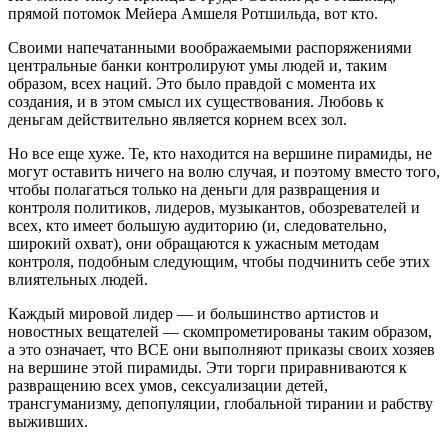
прямой потомок Мейера Амшеля Ротшильда, вот кто.
Своими напечатанными воображаемыми распоряжениями
центральные банки контролируют умы людей и, таким
образом, всех наций. Это было правдой с момента их
создания, и в этом смысл их существования. Любовь к
деньгам действительно является корнем всех зол.
Но все еще хуже. Те, кто находится на вершине пирамиды, не
могут оставить ничего на волю случая, и поэтому вместо того,
чтобы полагаться только на деньги для развращения и
контроля политиков, лидеров, музыкантов, обозревателей и
всех, кто имеет большую аудиторию (и, следовательно,
широкий охват), они обращаются к ужасным методам
контроля, подобным следующим, чтобы подчинить себе этих
влиятельных людей.
Каждый мировой лидер — и большинство артистов и
новостных вещателей — скомпрометированы таким образом,
а это означает, что ВСЕ они выполняют приказы своих хозяев
на вершине этой пирамиды. Эти торги приравниваются к
развращению всех умов, сексуализации детей,
трансгуманизму, депопуляции, глобальной тирании и рабству
выживших.