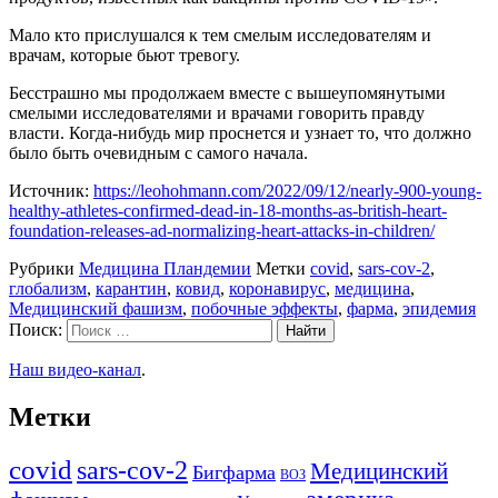
Мало кто прислушался к тем смелым исследователям и
врачам, которые бьют тревогу.
Бесстрашно мы продолжаем вместе с вышеупомянутыми
смелыми исследователями и врачами говорить правду
власти. Когда-нибудь мир проснется и узнает то, что должно
было быть очевидным с самого начала.
Источник:
https://leohohmann.com/2022/09/12/nearly-900-young-
healthy-athletes-confirmed-dead-in-18-months-as-british-heart-
foundation-releases-ad-normalizing-heart-attacks-in-children/
Рубрики
Медицина Пландемии
Метки
covid
,
sars-cov-2
,
глобализм
,
карантин
,
ковид
,
коронавирус
,
медицина
,
Медицинский фашизм
,
побочные эффекты
,
фарма
,
эпидемия
Поиск:
Наш видео-канал
.
Метки
covid
sars-cov-2
Медицинский
Бигфарма
ВОЗ