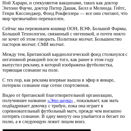
Ной Харари, и спекулянтов вакцинами, таких как доктор
Энтони Фаучи, доктор Питер Дашак, Билл и Мелинда. Гейтс,
Генри Киссинджер, Фонд Рокфеллера — все они считают, что
мир чрезвычайно перенаселен.
Сейчас мы переживаем кошмар ООН, ВЭФ, Большой Фармы,
Большой Технологии, связанный с евгеникой, и почти никто
не хочет об этом говорить. Политики молчат. Большинство
пасторов молчат. СМИ молчат.
Между тем, Британский кардиологический фонд столкнулся с
негативной реакцией после того, как ранее в этом году
выпустил рекламу, в которой изображена футболистка,
теряющая сознание на поле.
С тех пор, как реклама впервые вышла в эфир в январе,
потеряли сознание еще сотни спортсменов.
Видео от британской благотворительной организации,
получившее название
«Это наука»
,
показывает, как мать
подбадривает девочку с трибун, пока она играет в
соревновательный футбольный матч, прежде чем внезапно
потерять сознание. В одну минуту она улыбается и бегает по
полю, а в следующую лежит лицом вниз.