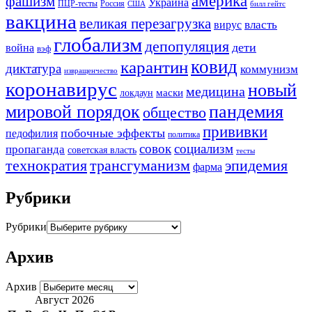
америка
фашизм
Украина
ПЦР-тесты
Россия
США
билл гейтс
вакцина
великая перезагрузка
вирус
власть
глобализм
депопуляция
дети
война
вэф
ковид
карантин
диктатура
коммунизм
извращенчество
коронавирус
новый
медицина
маски
локдаун
мировой порядок
пандемия
общество
прививки
побочные эффекты
педофилия
политика
совок
социализм
пропаганда
советская власть
тесты
трансгуманизм
эпидемия
технократия
фарма
Рубрики
Рубрики
Архив
Архив
Август 2026