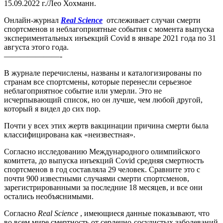
15.09.2022 г./Лео Хохманн.
Онлайн-журнал
Real Science
отслеживает случаи смерти
спортсменов и неблагоприятные события с момента выпуска
экспериментальных инъекций Covid в январе 2021 года по 31
августа этого года.
———————-
В журнале перечислены, названы и каталогизированы по
странам все спортсмены, которые перенесли серьезное
неблагоприятное событие или умерли. Это не
исчерпывающий список, но он лучше, чем любой другой,
который я видел до сих пор.
Почти у всех этих жертв вакцинации причина смерти была
классифицирована как «неизвестная».
Согласно исследованию Международного олимпийского
комитета, до выпуска инъекций Covid средняя смертность
спортсменов в год составляла 29 человек. Сравните это с
почти 900 известными случаями смерти спортсменов,
зарегистрированными за последние 18 месяцев, и все они
остались необъяснимыми.
Согласно
Real Science
, имеющиеся данные показывают, что
во всем мире смертность от сердечно-сосудистых заболеваний