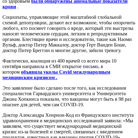
со здоровьем
были обнаружены аномальные показатели
крови
.
Социопаты, управляющие этой масштабной глобальной
схемой депопуляции, делают все возможное, чтобы опорочить
любого, кто посмеет говорить о вреде, который эти выстрелы
наносят человеческим сердцам, легким и репродуктивным
органам. Блестящие врачи и исследователи, такие как Наоми
Вульф, доктор Питер Маккалоу, доктор Герт Ванден Боше,
доктор Питер Бреггин и многие другие, забили тревогу.
Фактически, коалиция из 400 врачей со всего мира 10
сентября направила в СМИ открытое письмо, в
котором
объявила уколы Covid международным
медицинским кризисом
.
Это заявление было сделано после того, как исследования
специалистов Гарвардского университета и Университета
Джона Хопкинса показали, что вакцины могут быть в 98 раз
опаснее для детей, чем сам COVID-19.
Доктор Александра Хенрион-Код из Французского института
здравоохранения и медицинских исследований заявила: «Мы
заявляем, что существует международный медицинский
кризис из-за болезней и смертей, связанных с введением
продуктов, известных как вакцины против COVID-19».