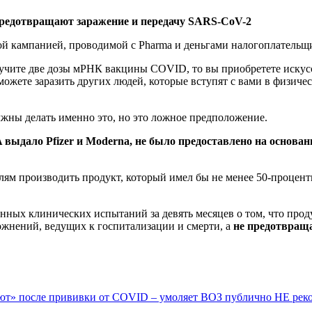
предотвращают заражение и передачу SARS-CoV-2
й кампанией, проводимой с Pharma и деньгами налогоплательщ
лучите две дозы мРНК вакцины COVID, то вы приобретете иску
ожете заразить других людей, которые вступят с вами в физичес
жны делать именно это, но это ложное предположение.
 выдало Pfizer и Moderna, не было предоставлено на основан
лям производить продукт, который имел бы не менее 50-процен
нных клинических испытаний за девять месяцев о том, что про
ожнений, ведущих к госпитализации и смерти, а
не предотвраща
ют» после прививки от COVID – умоляет ВОЗ публично НЕ реком