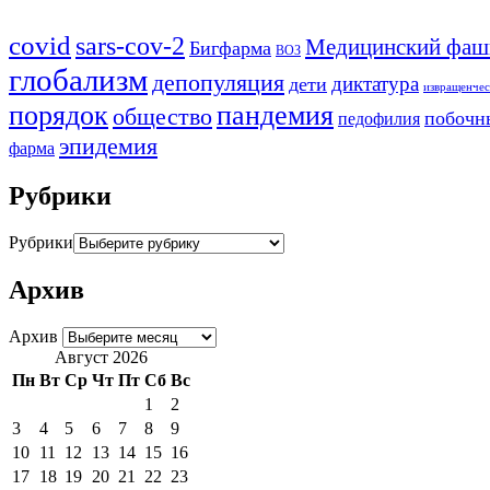
covid
sars-cov-2
Медицинский фаш
Бигфарма
ВОЗ
глобализм
депопуляция
диктатура
дети
извращенчес
порядок
пандемия
общество
побочн
педофилия
эпидемия
фарма
Рубрики
Рубрики
Архив
Архив
Август 2026
Пн
Вт
Ср
Чт
Пт
Сб
Вс
1
2
3
4
5
6
7
8
9
10
11
12
13
14
15
16
17
18
19
20
21
22
23