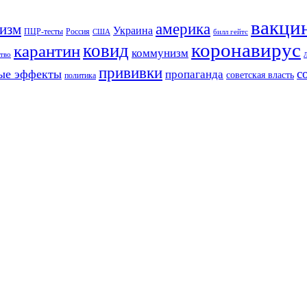
вакци
америка
изм
Украина
ПЦР-тесты
Россия
США
билл гейтс
коронавирус
ковид
карантин
коммунизм
тво
прививки
с
ые эффекты
пропаганда
советская власть
политика