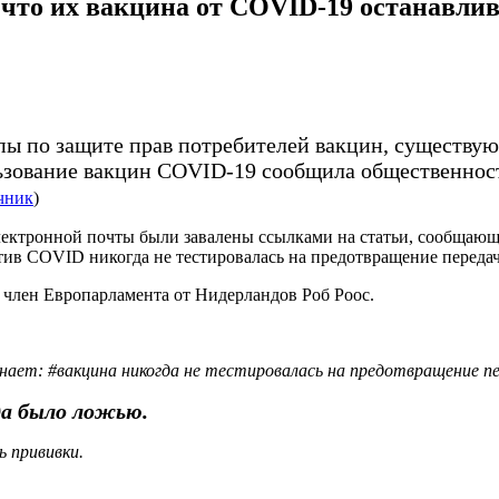
что их вакцина от COVID-19 останавлива
ы по защите прав потребителей вакцин, существующ
зование вакцин COVID-19 сообщила общественности,
чник
)
лектронной почты были завалены ссылками на статьи, сообщающ
ив COVID никогда не тестировалась на предотвращение переда
 член Европарламента от Нидерландов Роб Роос.
нает: #вакцина никогда не тестировалась на предотвращение п
да было ложью.
 прививки.