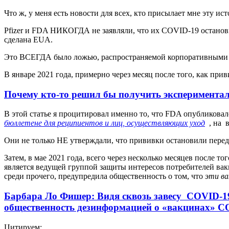
Что ж, у меня есть новости для всех, кто присылает мне эту и
Pfizer и FDA НИКОГДА не заявляли, что их COVID-19 останови
сделана EUA.
Это ВСЕГДА было ложью, распространяемой корпоративными 
В январе 2021 года, примерно через месяц после того, как при
Почему кто-то решил бы получить эксперимен
В этой статье я процитировал именно то, что FDA опубликова
бюллетене для реципиентов и лиц, осуществляющих уход
, на 
Они не только НЕ утверждали, что прививки остановили переда
Затем, в мае 2021 года, всего через несколько месяцев после 
является ведущей группой защиты интересов потребителей вакц
среди прочего, предупредила общественность о том, что
эти ва
Барбара Ло Фишер: Видя сквозь завесу COVID-
общественность дезинформацией о «вакцинах» 
Цитируем: