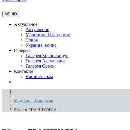
МЕНЮ
Актуальное
Актуальное
Медицина Пландемии
Совок
Украина, война
Галереи
Галерея Коронавирус
Галерея Актуальное
Галерея Совок
Контакты
Написать нам
/
Медицина Пландемии
/
Pfizer и FDA НИКОГДА...