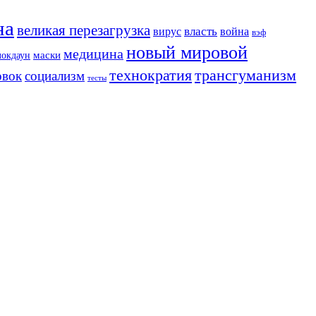
на
великая перезагрузка
вирус
власть
война
вэф
новый мировой
медицина
маски
локдаун
трансгуманизм
технократия
овок
социализм
тесты