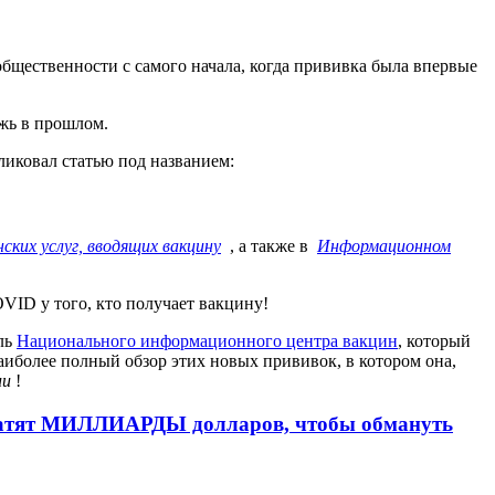
бщественности с самого начала, когда прививка была впервые
жь в прошлом.
ликовал статью под названием:
ких услуг, вводящих вакцину
, а также в
Информационном
VID у того, кто получает вакцину!
ель
Национального информационного центра вакцин
, который
аиболее полный обзор этих новых прививок, в котором она,
ии
!
тратят МИЛЛИАРДЫ долларов, чтобы обмануть