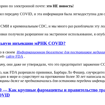
сторию по электронной почте:
это НЕ новость!
л передачу COVID, и эта информация была легкодоступна для о
СМИ и криминальным CDC, и мы много раз разоблачали эту ло
вивки получили разрешение на экстренное использование, я опуб
тальную инъекцию мРНК COVID?
ло в своем
Информационном бюллетене для поставщиков медицинс
веб-
сайте FDA
.
чу, они даже не утверждали, что это предотвратит заражение CO
того, как FDA разрешило прививки, Барбара Ло Фишер, соучредит
ин в мире и существует на протяжении более 30 лет написала н
кцины даже не предназначались для остановки передачи инфекц
19 — Как крупные фармацевты и правительство 
COVID