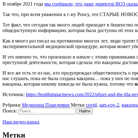
В ноябре 2021 года
мы сообщали, что даже директор ВОЗ сказа
Так что, при всем уважении к г-ну Роосу, это СТАРЫЕ НОВОС
Тот факт, что сегодня так много людей приходит в бешенство п
общедоступную информацию, которая была доступна об этих в
Как я много раз писал на протяжении многих лет, люди тратят
экспериментальной медицинской процедуре, которая может уби
И это именно то, что произошло в начале с этими прививками 
преступной деятельности, которая сделала эти вакцины достоя
И все же есть те из нас, кто предупреждал общественность о 
нас слушать, пока не была создана вакцина… пока у них не по
вакцины, которая никому никогда не была нужна, потому что
н
Источник:
https://healthimpactnews.com/2022/pfizer-and-the-fda-nev
Рубрики
Медицина Пландемии
Метки
covid
,
sars-cov-2
,
вакцин
Поиск:
Наш видео-канал
.
Метки