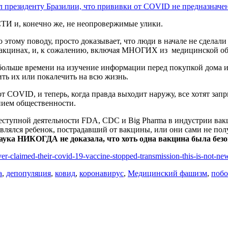
л президенту Бразилии, что прививки от COVID не предназначе
ТИ и, конечно же, не неопровержимые улики.
о этому поводу, просто доказывает, что люди в начале не сдела
акцинах, и, к сожалению, включая МНОГИХ из медицинской обл
 больше времени на изучение информации перед покупкой дома ил
ть их или покалечить на всю жизнь.
от COVID, и теперь, когда правда выходит наружу, все хотят за
нием общественности.
преступной деятельности FDA, CDC и Big Pharma в индустрии вак
являлся ребенок, пострадавший от вакцины, или они сами не по
аука НИКОГДА не доказала, что хоть одна вакцина была без
er-claimed-their-covid-19-vaccine-stopped-transmission-this-is-not-ne
а
,
депопуляция
,
ковид
,
коронавирус
,
Медицинский фашизм
,
побо