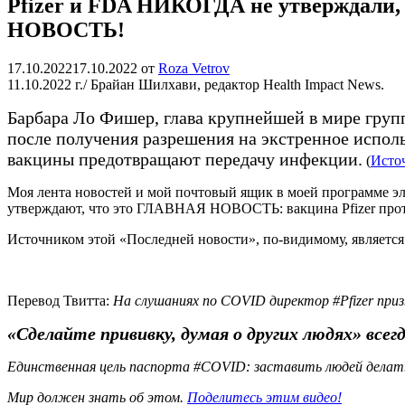
Pfizer и FDA НИКОГДА не утверждали, 
НОВОСТЬ!
17.10.2022
17.10.2022
от
Roza Vetrov
11.10.2022 г./ Брайан Шилхави, редактор Health Impact News.
Барбара Ло Фишер, глава крупнейшей в мире групп
после получения разрешения на экстренное исполь
вакцины предотвращают передачу инфекции.
(
Исто
Моя лента новостей и мой почтовый ящик в моей программе э
утверждают, что это ГЛАВНАЯ НОВОСТЬ: вакцина Pfizer прот
Источником этой «Последней новости», по-видимому, является
Перевод Твитта:
На слушаниях по COVID директор #Pfizer приз
«Сделайте прививку, думая о других людях» всег
Единственная цель паспорта #COVID: заставить людей делать
Мир должен знать об этом.
Поделитесь этим видео!