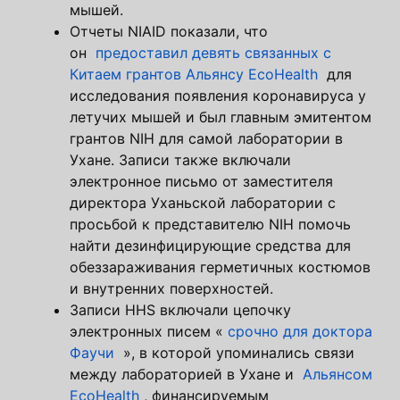
мышей.
Отчеты NIAID показали, что
он
предоставил девять связанных с
Китаем грантов Альянсу EcoHealth
для
исследования появления коронавируса у
летучих мышей и был главным эмитентом
грантов NIH для самой лаборатории в
Ухане. Записи также включали
электронное письмо от заместителя
директора Уханьской лаборатории с
просьбой к представителю NIH помочь
найти дезинфицирующие средства для
обеззараживания герметичных костюмов
и внутренних поверхностей.
Записи HHS включали цепочку
электронных писем «
срочно для доктора
Фаучи
», в которой упоминались связи
между лабораторией в Ухане и
Альянсом
EcoHealth
, финансируемым