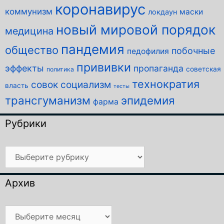
коронавирус
коммунизм
маски
локдаун
новый мировой порядок
медицина
пандемия
общество
побочные
педофилия
прививки
эффекты
пропаганда
советская
политика
технократия
совок
социализм
власть
тесты
трансгуманизм
эпидемия
фарма
Рубрики
Рубрики
Архив
Архив