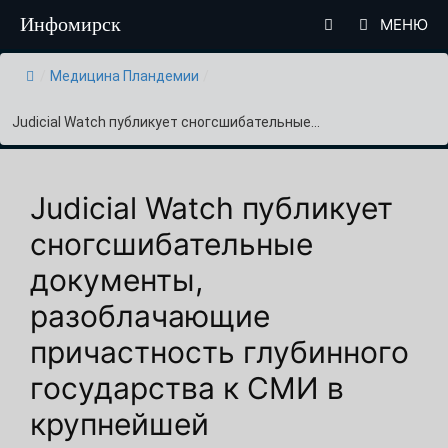
Перейти
Инфомирск
МЕНЮ
к
содержимому
/
Медицина Пландемии
/
Judicial Watch публикует сногсшибательные...
Judicial Watch публикует
сногсшибательные
документы,
разоблачающие
причастность глубинного
государства к СМИ в
крупнейшей