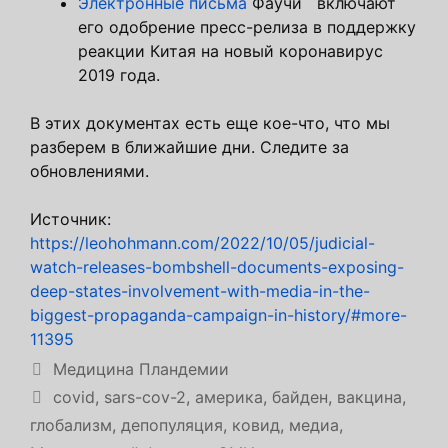
Электронные письма
Фаучи включают
его одобрение пресс-релиза в поддержку
реакции Китая на новый коронавирус
2019 года.
В этих документах есть еще кое-что, что мы
разберем в ближайшие дни. Следите за
обновлениями.
Источник:
https://leohohmann.com/2022/10/05/judicial-
watch-releases-bombshell-documents-exposing-
deep-states-involvement-with-media-in-the-
biggest-propaganda-campaign-in-history/#more-
11395
Рубрики
Медицина Пландемии
Метки
covid
,
sars-cov-2
,
америка
,
байден
,
вакцина
,
глобализм
,
депопуляция
,
ковид
,
медиа
,