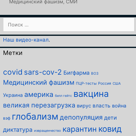
Медицинский фашизм
,
СМИ
Поиск:
Наш видео-канал
.
Метки
covid
sars-cov-2
Бигфарма
ВОЗ
Медицинский фашизм
ПЦР-тесты
Россия
США
вакцина
америка
Украина
билл гейтс
великая перезагрузка
власть
вирус
война
глобализм
депопуляция
дети
вэф
ковид
карантин
диктатура
извращенчество