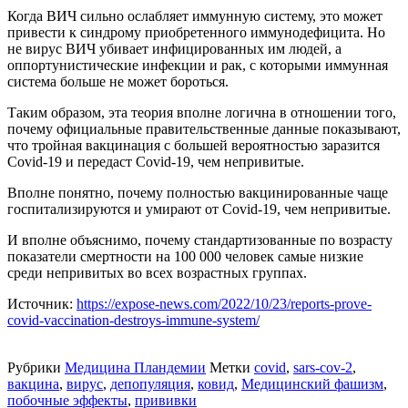
Когда ВИЧ сильно ослабляет иммунную систему, это может
привести к синдрому приобретенного иммунодефицита. Но
не вирус ВИЧ убивает инфицированных им людей, а
оппортунистические инфекции и рак, с которыми иммунная
система больше не может бороться.
Таким образом, эта теория вполне логична в отношении того,
почему официальные правительственные данные показывают,
что тройная вакцинация с большей вероятностью заразится
Covid-19 и передаст Covid-19, чем непривитые.
Вполне понятно, почему полностью вакцинированные чаще
госпитализируются и умирают от Covid-19, чем непривитые.
И вполне объяснимо, почему стандартизованные по возрасту
показатели смертности на 100 000 человек самые низкие
среди непривитых во всех возрастных группах.
Источник:
https://expose-news.com/2022/10/23/reports-prove-
covid-vaccination-destroys-immune-system/
Рубрики
Медицина Пландемии
Метки
covid
,
sars-cov-2
,
вакцина
,
вирус
,
депопуляция
,
ковид
,
Медицинский фашизм
,
побочные эффекты
,
прививки