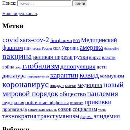
Поиск:
Наш видео-канал
.
Метки
covid
sars-cov-2
Медицинский
Бигфарма
ВОЗ
америка
фашизм
Украина
ПЦР-тесты
Россия
США
билл гейтс
вакцина
великая перезагрузка
вирус
власть
глобализм
депопуляция
дети
война
вэф
ковид
карантин
диктатура
коммунизм
извращенчество
коронавирус
новый
медицина
маски
локдаун
мировой порядок
пандемия
общество
прививки
побочные эффекты
педофилия
политика
совок
социализм
пропаганда
советская власть
тесты
трансгуманизм
эпидемия
технократия
фарма
Рубрики