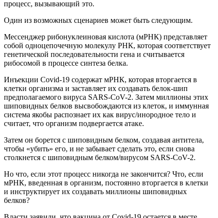
процесс, вызывающий это.
Один из возможных сценариев может быть следующим.
Мессенджер рибонуклеиновая кислота (мРНК) представляет
собой одноцепочечную молекулу РНК, которая соответствует
генетической последовательности гена и считывается
рибосомой в процессе синтеза белка.
Инъекции Covid-19 содержат мРНК, которая вторгается в
клетки организма и заставляет их создавать белок-шип
предполагаемого вируса SARS-CoV-2. Затем миллионы этих
шиповидных белков высвобождаются из клеток, и иммунная
система якобы распознает их как вирус/инородное тело и
считает, что организм подвергается атаке.
Затем он борется с шиповидным белком, создавая антитела,
чтобы «убить» его, и не забывает сделать это, если снова
столкнется с шиповидным белком/вирусом SARS-CoV-2.
Но что, если этот процесс никогда не закончится? Что, если
мРНК, введенная в организм, постоянно вторгается в клетки
и инструктирует их создавать миллионы шиповидных
белков?
Власти заявили, что вакцина от Covid-19 остается в месте