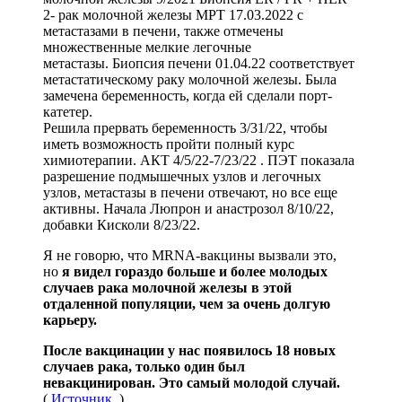
2- рак молочной железы МРТ 17.03.2022 с
метастазами в печени, также отмечены
множественные мелкие легочные
метастазы. Биопсия печени 01.04.22 соответствует
метастатическому раку молочной железы. Была
замечена беременность, когда ей сделали порт-
катетер.
Решила прервать беременность 3/31/22, чтобы
иметь возможность пройти полный курс
химиотерапии. АКТ 4/5/22-7/23/22 . ПЭТ показала
разрешение подмышечных узлов и легочных
узлов, метастазы в печени отвечают, но все еще
активны. Начала Люпрон и анастрозол 8/10/22,
добавки Кисколи 8/23/22.
Я не говорю, что MRNA-вакцины вызвали это,
но
я видел гораздо больше и более молодых
случаев рака молочной железы в этой
отдаленной популяции, чем за очень долгую
карьеру.
После вакцинации у нас появилось 18 новых
случаев рака, только один был
невакцинирован. Это самый молодой случай.
(
Источник
.)