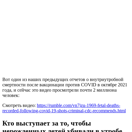
Вот один из наших предыдущих отчетов о внутриутробной
смертности после вакцинации против COVID в октябре 2021
года, и сейчас это видео просмотрели почти 2 миллиона
человек:
Смотреть видео:
https://rumble.com/vn7jzu-1969-fetal-deaths-
recorded-following-covid-19-shots-criminal-cdc-recommends.html
Кто выступает за то, чтобы
нерожденных детей убивали в утробе