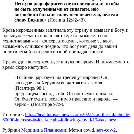
Него; но ради фарисеев не исповедывали, чтобы
не быть отлученными от синагоги, ибо
возлюбили больше славу человеческую, нежели
славу Божию.»
(Иоанна 12:42-43).
Кровь нерожденных запятнала эту страну и взывает к Богу, и
большую ее часть проливают те, кто называет себя
«христианами» и «консерваторами», которые узнают,
возможно, слишком поздно, что Богу нет дела до вашей
политической или религиозной принадлежности.
Правосудие восторжествует в нужное время. И, по-моему, это
время скоро наступит.
«Господь царствует: да трепещут народы! Он
восседает на Херувимах: да трясется земля
(Псалтирь 98:1)
пред лицем Господа, ибо Он идет судить землю.
Он будет судить вселенную праведно и народы —
верно» (Псалтирь 97:9).
Источник:
https://healthimpactnews.com/2022/stop-the-infanticide-
60000-increase-in-fetal-deaths-following-covid-19-vaccines/
Рубрики
Медицина Пландемии
Метки
covid
,
sars-cov-2
,