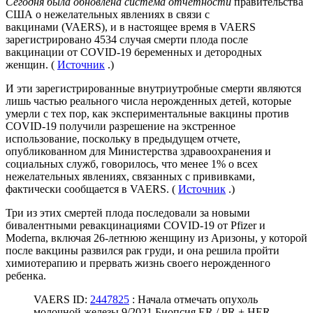
Сегодня была обновлена ​​система отчетности
правительства
США о нежелательных явлениях в связи с
вакцинами (VAERS), и в настоящее время в VAERS
зарегистрировано 4534 случая смерти плода после
вакцинации от COVID-19 беременных и детородных
женщин. (
Источник
.)
И эти зарегистрированные внутриутробные смерти являются
лишь частью реального числа нерожденных детей, которые
умерли с тех пор, как экспериментальные вакцины против
COVID-19 получили разрешение на экстренное
использование, поскольку в предыдущем отчете,
опубликованном для Министерства здравоохранения и
социальных служб, говорилось, что менее 1% о всех
нежелательных явлениях, связанных с прививками,
фактически сообщается в VAERS. (
Источник
.)
Три из этих смертей плода последовали за новыми
бивалентными ревакцинациями COVID-19 от Pfizer и
Moderna, включая 26-летнюю женщину из Аризоны, у которой
после вакцины развился рак груди, и она решила пройти
химиотерапию и прервать жизнь своего нерожденного
ребенка.
VAERS ID:
2447825
: Начала отмечать опухоль
молочной железы 9/2021 Биопсия ER / PR + HER