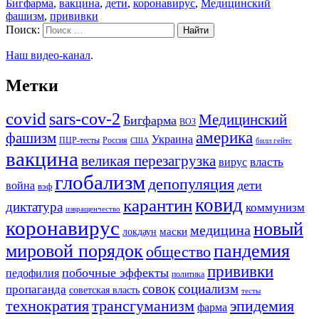
Бигфарма
,
вакцина
,
дети
,
коронавирус
,
Медицинский
фашизм
,
прививки
Поиск:
Наш видео-канал
.
Метки
covid
sars-cov-2
Медицинский
Бигфарма
ВОЗ
америка
фашизм
Украина
ПЦР-тесты
Россия
США
билл гейтс
вакцина
великая перезагрузка
вирус
власть
глобализм
депопуляция
дети
война
вэф
ковид
карантин
диктатура
коммунизм
извращенчество
коронавирус
новый
медицина
маски
локдаун
мировой порядок
пандемия
общество
прививки
побочные эффекты
педофилия
политика
совок
социализм
пропаганда
советская власть
тесты
трансгуманизм
эпидемия
технократия
фарма