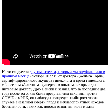
И это следует за
другим отчетом, который мы опубликовали в
прошлом месяце
(октябрь 2022 г.) от доктора Джеймса Торпа,
сертифицированного акушера-гинеколога и врача-гинеколога
с более чем 43-летним акушерским опытом, который дал
интервью доктору Дрю Пенски и заявил, что за последние два
года после того, как были представлены вакцины против
COVID с мРНК, он наблюдал «запредельный» рост числа
случаев внезапной смерти плода и неблагоприятных исходов
беременности, таких как пороки развития плода и даже