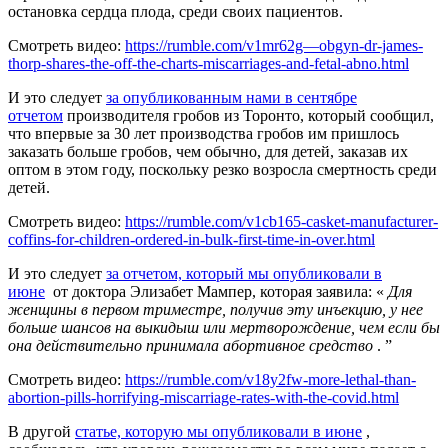
остановка сердца плода, среди своих пациентов.
Смотреть видео:
https://rumble.com/v1mr62g—obgyn-dr-james-
thorp-shares-the-off-the-charts-miscarriages-and-fetal-abno.html
И это следует
за опубликованным нами в сентябре
отчетом
производителя гробов из Торонто, который сообщил,
что впервые за 30 лет производства гробов им пришлось
заказать больше гробов, чем обычно, для детей, заказав их
оптом в этом году, поскольку резко возросла смертность среди
детей.
Смотреть видео:
https://rumble.com/v1cb165-casket-manufacturer-
coffins-for-children-ordered-in-bulk-first-time-in-over.html
И это следует
за отчетом, который мы опубликовали в
июне
от доктора Элизабет Мампер, которая заявила: «
Для
женщины в первом триместре, получив эту инъекцию, у нее
больше шансов на выкидыш или мертворождение, чем если бы
она действительно принимала абортивное средство
. ”
Смотреть видео:
https://rumble.com/v18y2fw-more-lethal-than-
abortion-pills-horrifying-miscarriage-rates-with-the-covid.html
В другой
статье, которую мы опубликовали в июне
,