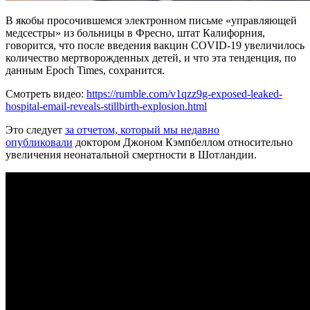
В якобы просочившемся электронном письме «управляющей
медсестры» из больницы в Фресно, штат Калифорния,
говорится, что после введения вакцин COVID-19 увеличилось
количество мертворожденных детей, и что эта тенденция, по
данным Epoch Times, сохранится.
Смотреть видео:
https://rumble.com/v1qzz9g-exposed-leaked-
hospital-email-reveals-stillbirth-explosion.html
Это следует
за отчетом, который мы недавно
опубликовали
доктором Джоном Кэмпбеллом относительно
увеличения неонатальной смертности в Шотландии.