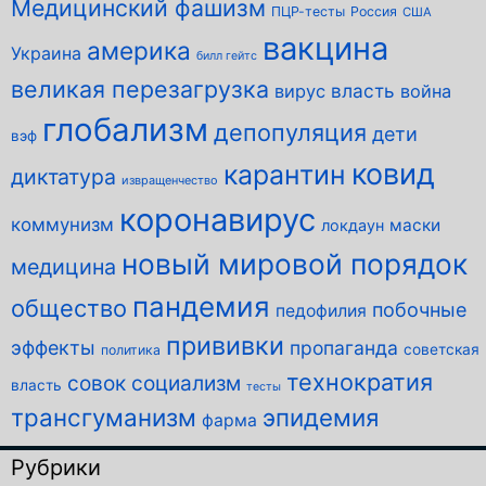
Медицинский фашизм
ПЦР-тесты
Россия
США
вакцина
америка
Украина
билл гейтс
великая перезагрузка
власть
вирус
война
глобализм
депопуляция
дети
вэф
ковид
карантин
диктатура
извращенчество
коронавирус
коммунизм
маски
локдаун
новый мировой порядок
медицина
пандемия
общество
побочные
педофилия
прививки
эффекты
пропаганда
советская
политика
технократия
совок
социализм
власть
тесты
трансгуманизм
эпидемия
фарма
Рубрики