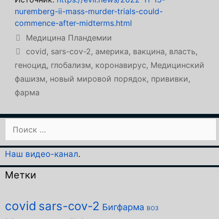
nuremberg-ii-mass-murder-trials-could-
commence-after-midterms.html
Рубрики
Медицина Пландемии
Метки
covid
,
sars-cov-2
,
америка
,
вакцина
,
власть
,
геноцид
,
глобализм
,
коронавирус
,
Медицинский
фашизм
,
новый мировой порядок
,
прививки
,
фарма
Поиск:
Наш видео-канал
.
Метки
covid
sars-cov-2
Бигфарма
ВОЗ