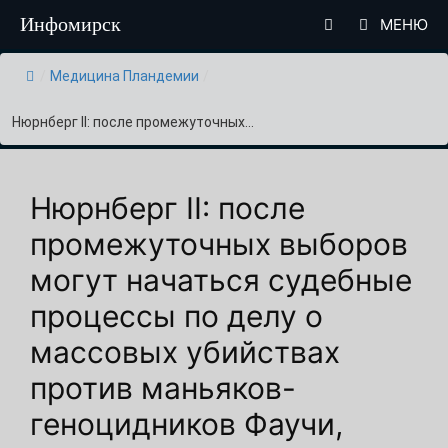
Перейти
Инфомирск
МЕНЮ
к
содержимому
/
Медицина Пландемии
/
Нюрнберг II: после промежуточных...
Нюрнберг II: после
промежуточных выборов
могут начаться судебные
процессы по делу о
массовых убийствах
против маньяков-
геноцидников Фаучи,