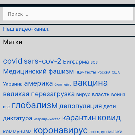
Поиск:
Наш видео-канал
.
Метки
covid
sars-cov-2
Бигфарма
ВОЗ
Медицинский фашизм
ПЦР-тесты
Россия
США
вакцина
америка
Украина
билл гейтс
великая перезагрузка
власть
вирус
война
глобализм
депопуляция
дети
вэф
ковид
карантин
диктатура
извращенчество
коронавирус
коммунизм
маски
локдаун