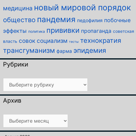
новый мировой порядок
медицина
пандемия
общество
побочные
педофилия
прививки
эффекты
пропаганда
советская
политика
технократия
совок
социализм
власть
тесты
трансгуманизм
эпидемия
фарма
Рубрики
Рубрики
Архив
Архив