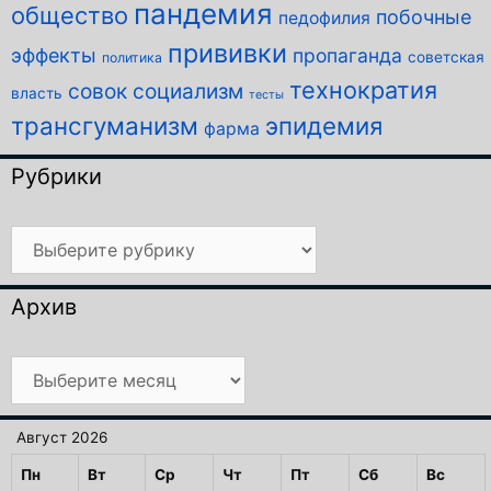
пандемия
общество
побочные
педофилия
прививки
эффекты
пропаганда
советская
политика
технократия
совок
социализм
власть
тесты
трансгуманизм
эпидемия
фарма
Рубрики
Рубрики
Архив
Архив
Август 2026
Пн
Вт
Ср
Чт
Пт
Сб
Вс