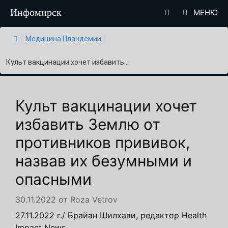
Перейти
Инфомирск
МЕНЮ
к
содержимому
/
Медицина Пландемии
/
Культ вакцинации хочет избавить...
Культ вакцинации хочет
избавить Землю от
противников прививок,
назвав их безумными и
опасными
30.11.2022
от
Roza Vetrov
27.11.2022 г./ Брайан Шилхави, редактор Health
Impact News.