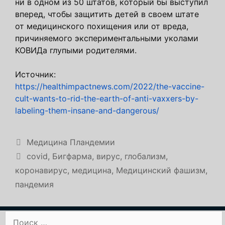
ни в одном из 50 штатов, который бы выступил
вперед, чтобы защитить детей в своем штате
от медицинского похищения или от вреда,
причиняемого экспериментальными уколами
КОВИДа глупыми родителями.
Источник:
https://healthimpactnews.com/2022/the-vaccine-
cult-wants-to-rid-the-earth-of-anti-vaxxers-by-
labeling-them-insane-and-dangerous/
Рубрики
Медицина Пландемии
Метки
covid
,
Бигфарма
,
вирус
,
глобализм
,
коронавирус
,
медицина
,
Медицинский фашизм
,
пандемия
Поиск: