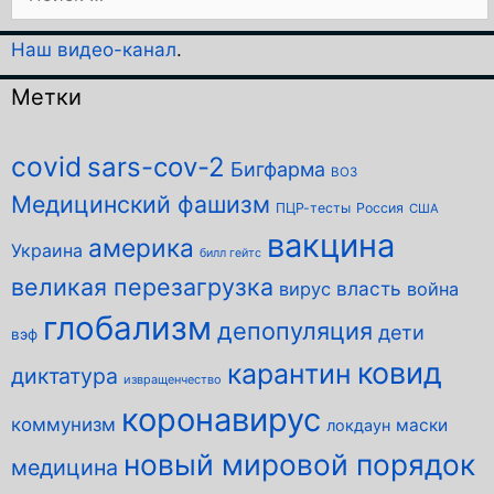
Наш видео-канал
.
Метки
covid
sars-cov-2
Бигфарма
ВОЗ
Медицинский фашизм
ПЦР-тесты
Россия
США
вакцина
америка
Украина
билл гейтс
великая перезагрузка
власть
вирус
война
глобализм
депопуляция
дети
вэф
ковид
карантин
диктатура
извращенчество
коронавирус
коммунизм
маски
локдаун
новый мировой порядок
медицина